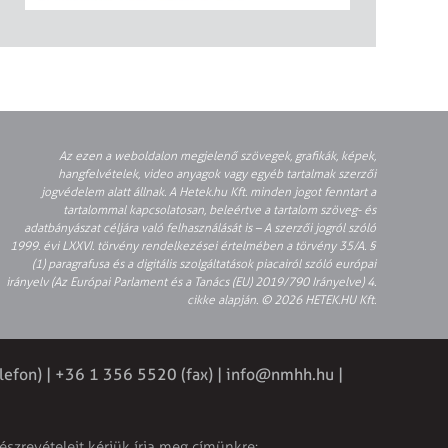
Az ezen a weboldalon megjelenő szövegek, grafikák, képek,
hangfelvételek, video anyagok vagy egyéb tartalmak szerzői
jogvédelem alatt állnak. A Hetek.hu Kft. minden jogot fenntart a
tartalommal kapcsolatosan, beleértve a tartalom szöveg- és
adatbányászat céljára való felhasználását is – A szerzői jogról szóló
1999. évi LXXVI. törvény rendelkezései értelmében a törvény 35/A. §
(1) paragrafusa és a digitális szolgáltatások piacairól szóló európai
irányelv (Az Európai Parlament és a Tanács (EU) 2019/790 Irányelve) 4.
cikke alapján. © 2026 HETEK.HU Kft.
lefon) | +36 1 356 5520 (fax) |
info@nmhh.hu
|
észrevételeit kérjük írja meg címünkre: