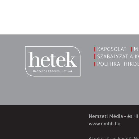
KAPCSOLAT
M
SZABÁLYZAT A 
POLITIKAI HIRD
Nemzeti Média - és Hí
www.nmhh.hu
Alapító-főszerkesztő: N