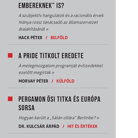
EMBEREKNEK” IS?
A szubjektív hangulatok és a racionális érvek
hiánya rossz tanácsadó az államszervezet
átalakításánál
»
HACK PÉTER
/
BELFÖLD
A PRIDE TITKOLT EREDETE
A melegmozgalom programját évtizedekkel
ezelőtt megírták
»
MORVAY PÉTER
/
KÜLFÖLD
PERGAMON ŐSI TITKA ÉS EURÓPA
SORSA
Hogyan került a „Sátán oltára” Berlinbe?
»
DR. KULCSÁR ÁRPÁD
/
HIT ÉS ÉRTÉKEK