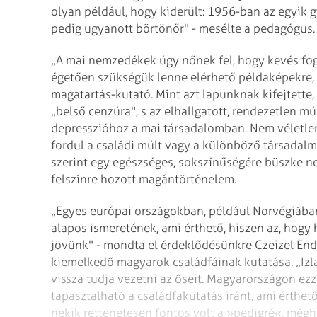
olyan például, hogy kiderült: 1956-ban az egyik 
pedig ugyanott börtönőr" - mesélte a pedagógus.
„A mai nemzedékek úgy nőnek fel, hogy kevés fog
égetően szükségük lenne elérhető példaképekre, g
magatartás-kutató. Mint azt lapunknak kifejtette
„belső cenzúra", s az elhallgatott, rendezetlen múl
depresszióhoz a mai társadalomban. Nem véletle
fordul a családi múlt vagy a különböző társadal
szerint egy egészséges, sokszínűségére büszke ne
felszínre hozott magántörténelem.
„Egyes európai országokban, például Norvégiában
alapos ismeretének, ami érthető, hiszen az, hogy
jövünk" - mondta el érdeklődésünkre Czeizel Endre
kiemelkedő magyarok családfáinak kutatása. „Izl
vissza tudja vezetni az őseit. Magyarországon ez
tapasztalható a családfakutatás iránt, ami érthető
nekik rettenetesen fontos volt a »pedigré«, mégh