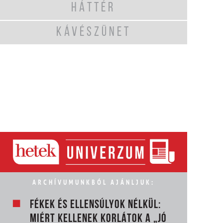
HÁTTÉR
KÁVÉSZÜNET
ARCHÍVUMUNKBÓL AJÁNLJUK:
FÉKEK ÉS ELLENSÚLYOK NÉLKÜL:
MIÉRT KELLENEK KORLÁTOK A „JÓ