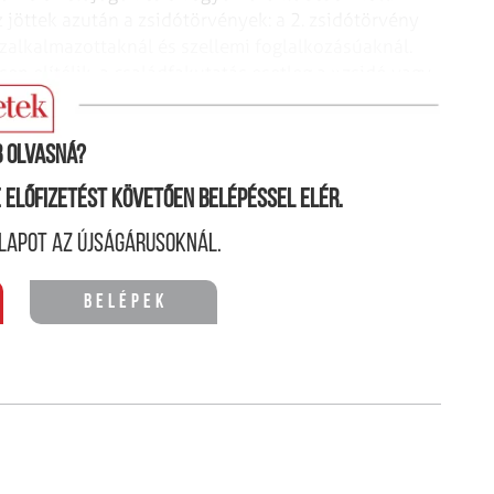
jöttek azután a zsidótörvények: a 2. zsidótörvény
özalkalmazottaknál és szellemi foglalkozásúaknál.
n elítélik, a családfakutatás esetleg a »zsidó vagy
akértő.
 olvasná?
ne előfizetést követően belépéssel elér.
lapot az újságárusoknál.
Belépek