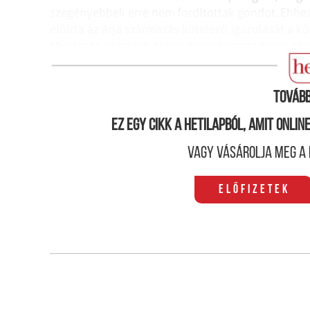
szegényebbek erre nem fordítottak gondot. Ehhez 
előírta az árja származás kötelező igazolását a k
Mindazok számára, akik a holokausztot mélységese
nem zsidó« kérdéssel lehet azonos" - mondja a sz
Tovább
Ez egy cikk a hetilapból, amit onli
Vagy vásárolja meg a 
Előfizetek