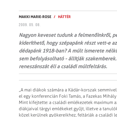
MAKKI MARIE-ROSE
/
HÁTTÉR
2009. 05. 08.
Nagyon keveset tudunk a felmenőinkről, ped
kideríthető, hogy szépapánk részt vett-e a
dédapánk 1918-ban? A múlt ismerete nélkü
sem befolyásolható - állítják szakemberek
reneszánszát éli a családi múltfeltárás.
„A mai diákok számára a Kádár-korszak semmivel
el egy konferencián Foki Tamás, a Fazekas Mihál
Mint kifejtette: a családi emlékezetek maximum a
diákjaival tárgyi emlékeket gyűjt, illetve a tanuló
közel kerülnek gyökereikhez, feltárják a családi 