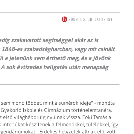
2009. 05. 08. (XIII/19)
ig szakavatott segítséggel akár az is
z 1848-as szabadságharcban, vagy mit csinált
l a jelenünk sem érthető meg, és a jövőnk
. A sok évtizedes hallgatás után manapság
 sem mond többet, mint a sumérok ideje" - mondta
y Gyakorló Iskola és Gimnázium történelemtanára.
z első világháborúig nyúlnak vissza. Foki Tamás a
k interjúkat készítenek a felmenőkkel, túlélőkkel, így
legendáriumokat. „Érdekes helyzetek állnak elő, volt