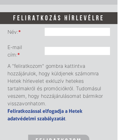
FELIRATKOZÁS HÍRLEVÉLRE
Név:
*
E-mail
cím:
*
A "feliratkozom" gombra kattintva
hozzájárulok, hogy küldjenek számomra
Hetek hírlevelet exkluzív hetekes
tartalmakról és promóciókról. Tudomásul
veszem, hogy hozzájárulásomat bármikor
visszavonhatom.
Feliratkozással elfogadja a Hetek
adatvédelmi szabályzatát
.