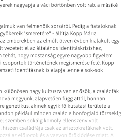
gyerek nagyapja a váci börtönben volt rab, a másiké
almuk van felmenőik sorsáról. Pedig a fiataloknak
yökereik ismeretére" - állítja Kopp Mária
, az emberekben az elmúlt ötven évben kialakult egy
t vezetett el az általános identitáskrízishez,
n tehát, hogy mostanság egyre nagyobb figyelem
mi csoportok történetének megismerése felé. Kopp
mzeti identitásnak is alapja lenne a sok-sok
 különösen nagy kultusza van az ősök, a családfák
 hová megyünk, alapvetően függ attól, honnan
 genetikus, akinek egyik fő kutatási területe a
andon például minden család a honfoglaló törzsekig
zel szemben sokáig komoly ellenszenv volt
, hiszen családfája csak az arisztokratáknak volt,
ozzá az előjogok és a vagyon öröklődése miatt. A