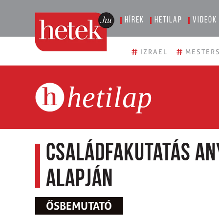
Hírek
Hetilap
Videók
#
#
IZRAEL
MESTERS
hetilap
Családfakutatás an
alapján
ŐSBEMUTATÓ