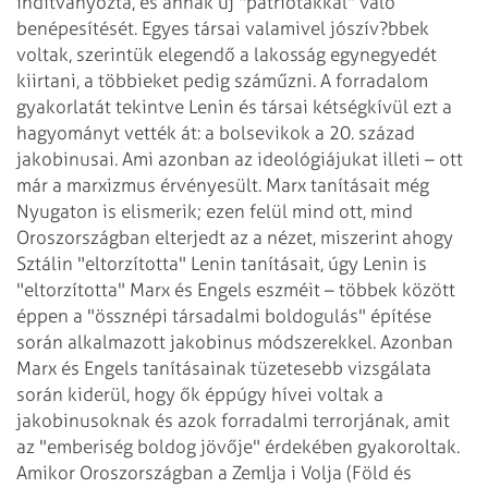
indítványozta, és annak új "patriótákkal" való
benépesítését. Egyes társai valamivel jószív?bbek
voltak, szerintük elegendő a lakosság egynegyedét
kiirtani, a többieket pedig száműzni.
A forradalom
gyakorlatát tekintve Lenin és társai kétségkívül ezt a
hagyományt vették át: a bolsevikok a 20. század
jakobinusai. Ami azonban az ideológiájukat illeti – ott
már a marxizmus érvényesült.
Marx tanításait még
Nyugaton is elismerik; ezen felül mind ott, mind
Oroszországban elterjedt az a nézet, miszerint ahogy
Sztálin "eltorzította" Lenin tanításait, úgy Lenin is
"eltorzította" Marx és Engels eszméit – többek között
éppen a "össznépi társadalmi boldogulás" építése
során alkalmazott jakobinus módszerekkel. Azonban
Marx és Engels tanításainak tüzetesebb vizsgálata
során kiderül, hogy ők éppúgy hívei voltak a
jakobinusoknak és azok forradalmi terrorjának, amit
az "emberiség boldog jövője" érdekében gyakoroltak.
Amikor Oroszországban a Zemlja i Volja (Föld és