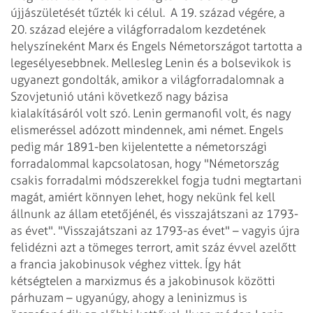
újjászületését tűzték ki célul.
A 19. század végére, a
20. század elejére a világforradalom kezdetének
helyszíneként Marx és Engels Németországot tartotta a
legesélyesebbnek. Mellesleg Lenin és a bolsevikok is
ugyanezt gondolták, amikor a világforradalomnak a
Szovjetunió utáni következő nagy bázisa
kialakításáról volt szó. Lenin germanofil volt, és nagy
elismeréssel adózott mindennek, ami német. Engels
pedig már 1891-ben kijelentette a németországi
forradalommal kapcsolatosan, hogy "Németország
csakis forradalmi módszerekkel fogja tudni megtartani
magát, amiért könnyen lehet, hogy nekünk fel kell
állnunk az állam etetőjénél, és visszajátszani az 1793-
as évet".
"Visszajátszani az 1793-as évet" – vagyis újra
felidézni azt a tömeges terrort, amit száz évvel azelőtt
a francia jakobinusok véghez vittek. Így hát
kétségtelen a marxizmus és a jakobinusok közötti
párhuzam – ugyanúgy, ahogy a leninizmus is