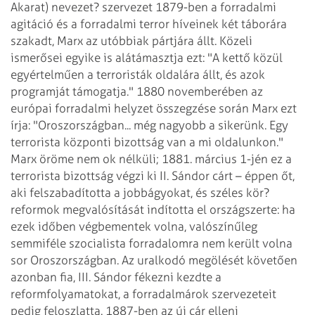
Akarat) nevezet? szervezet 1879-ben a forradalmi
agitáció és a forradalmi terror híveinek két táborára
szakadt, Marx az utóbbiak pártjára állt. Közeli
ismerősei egyike is alátámasztja ezt: "A kettő közül
egyértelműen a terroristák oldalára állt, és azok
programját támogatja." 1880 novemberében az
európai forradalmi helyzet összegzése során Marx ezt
írja: "Oroszországban... még nagyobb a sikerünk. Egy
terrorista központi bizottság van a mi oldalunkon."
Marx öröme nem ok nélküli; 1881. március 1-jén ez a
terrorista bizottság végzi ki II. Sándor cárt – éppen őt,
aki felszabadította a jobbágyokat, és széles kör?
reformok megvalósítását indította el országszerte: ha
ezek időben végbementek volna, valószínűleg
semmiféle szocialista forradalomra nem került volna
sor Oroszországban. Az uralkodó megölését követően
azonban fia, III. Sándor fékezni kezdte a
reformfolyamatokat, a forradalmárok szervezeteit
pedig feloszlatta.
1887-ben az új cár elleni