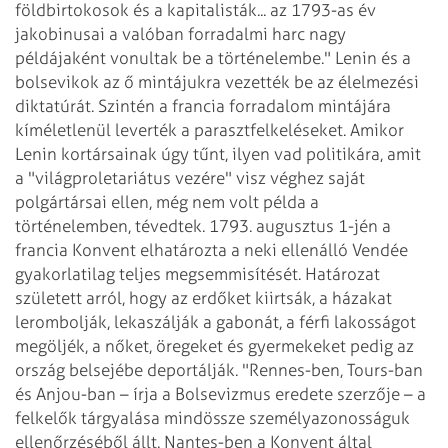
földbirtokosok és a kapitalisták... az 1793-as év
jakobinusai a valóban forradalmi harc nagy
példájaként vonultak be a történelembe."
Lenin és a
bolsevikok az ő mintájukra vezették be az élelmezési
diktatúrát. Szintén a francia forradalom mintájára
kíméletlenül leverték a parasztfelkeléseket. Amikor
Lenin kortársainak úgy tűnt, ilyen vad politikára, amit
a "világproletariátus vezére" visz véghez saját
polgártársai ellen, még nem volt példa a
történelemben, tévedtek.
1793. augusztus 1-jén a
francia Konvent elhatározta a neki ellenálló Vendée
gyakorlatilag teljes megsemmisítését. Határozat
született arról, hogy az erdőket kiirtsák, a házakat
lerombolják, lekaszálják a gabonát, a férfi lakosságot
megöljék, a nőket, öregeket és gyermekeket pedig az
ország belsejébe deportálják. "Rennes-ben, Tours-ban
és Anjou-ban – írja a Bolsevizmus eredete szerzője – a
felkelők tárgyalása mindössze személyazonosságuk
ellenőrzéséből állt. Nantes-ben a Konvent által