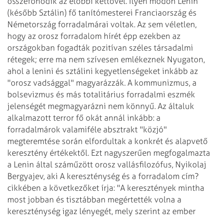
összefonódik az előbbi kettővel.
Ilyen módon Lenin
(később Sztálin) fő tanítómesterei Franciaország és
Németország forradalmárai voltak. Az sem véletlen,
hogy az orosz forradalom hírét épp ezekben az
országokban fogadták pozitívan széles társadalmi
rétegek; erre ma nem szívesen emlékeznek Nyugaton,
ahol a lenini és sztálini kegyetlenségeket inkább az
"orosz vadsággal" magyarázzák.
A kommunizmus, a
bolsevizmus és más totalitárius forradalmi eszmék
jelenségét megmagyarázni nem könnyű. Az általuk
alkalmazott terror fő okát annál inkább: a
forradalmárok valamiféle absztrakt "közjó"
megteremtése során elfordultak a konkrét és alapvető
keresztény értékektől. Ezt nagyszerűen megfogalmazta
a Lenin által száműzött orosz vallásfilozófus, Nyikolaj
Bergyajev, aki A kereszténység és a forradalom cím?
cikkében a következőket írja: "A keresztények mintha
most jobban és tisztábban megértették volna a
kereszténység igaz lényegét, mely szerint az ember