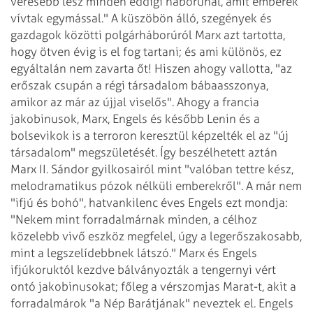
véresebb lesz minden eddigi háborúnál, amit emberek
vívtak egymással." A küszöbön álló, szegények és
gazdagok közötti polgárháborúról Marx azt tartotta,
hogy ötven évig is el fog tartani; és ami különös, ez
egyáltalán nem zavarta őt! Hiszen ahogy vallotta, "az
erőszak csupán a régi társadalom bábaasszonya,
amikor az már az újjal viselős".
Ahogy a francia
jakobinusok, Marx, Engels és később Lenin és a
bolsevikok is a terroron keresztül képzelték el az "új
társadalom" megszületését. Így beszélhetett aztán
Marx II. Sándor gyilkosairól mint "valóban tettre kész,
melodramatikus pózok nélküli emberekről".
A már nem
"ifjú és bohó", hatvankilenc éves Engels ezt mondja:
"Nekem mint forradalmárnak minden, a célhoz
közelebb vivő eszköz megfelel, úgy a legerőszakosabb,
mint a legszelídebbnek látszó."
Marx és Engels
ifjúkoruktól kezdve bálványozták a tengernyi vért
ontó jakobinusokat; főleg a vérszomjas Marat-t, akit a
forradalmárok "a Nép Barátjának" neveztek el. Engels