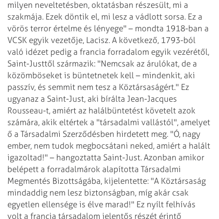
milyen neveltetésben, oktatásban részesült, mi a
szakmája. Ezek döntik el, mi lesz a vádlott sorsa. Ez a
vörös terror értelme és lényege" – mondta 1918-ban a
VCSK egyik vezetője, Lacisz.
A következő, 1793-ból
való idézet pedig a francia forradalom egyik vezérétől,
Saint-Justtől származik: "Nemcsak az árulókat, de a
közömböseket is büntetnetek kell – mindenkit, aki
passzív, és semmit nem tesz a Köztársaságért." Ez
ugyanaz a Saint-Just, aki bírálta Jean-Jacques
Rousseau-t, amiért az halálbüntetést követelt azok
számára, akik eltértek a "társadalmi vallástól", amelyet
ő a Társadalmi Szerződésben hirdetett meg. "Ó, nagy
ember, nem tudok megbocsátani neked, amiért a halált
igazoltad!" – hangoztatta Saint-Just. Azonban amikor
belépett a forradalmárok alapította Társadalmi
Megmentés Bizottságába, kijelentette: "A Köztársaság
mindaddig nem lesz biztonságban, míg akár csak
egyetlen ellensége is élve marad!" Ez nyílt felhívás
volt a francia társadalom jelentős részét érintő