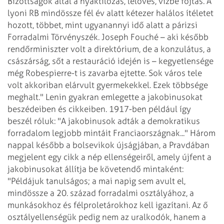
Bizottságok által a nyaktilózás, lelövés, vízbe fojtás. A
lyoni RB mindössze fél év alatt kétezer halálos ítéletet
hozott, többet, mint ugyanannyi idő alatt a párizsi
Forradalmi Törvényszék. Joseph Fouché – aki később
rendőrminiszter volt a direktórium, de a konzulátus, a
császárság, sőt a restauráció idején is – kegyetlensége
még Robespierre-t is zavarba ejtette. Sok város tele
volt akkoriban elárvult gyermekekkel. Ezek többsége
meghalt."
Lenin gyakran emlegette a jakobinusokat
beszédeiben és cikkeiben. 1917-ben például így
beszél róluk: "A jakobinusok adták a demokratikus
forradalom legjobb mintáit Franciaországnak..." Három
nappal később a bolsevikok újságjában, a Pravdában
megjelent egy cikk a nép ellenségeiről, amely újfent a
jakobinusokat állítja be követendő mintaként:
"Példájuk tanulságos; a mai napig sem avult el,
mindössze a 20. század forradalmi osztályához, a
munkásokhoz és félproletárokhoz kell igazítani. Az ő
osztályellenségük pedig nem az uralkodók, hanem a