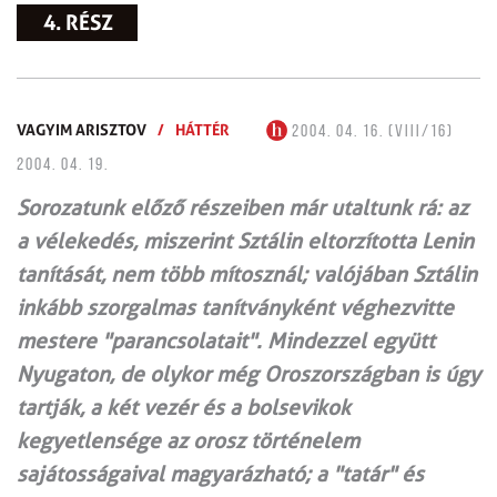
4. RÉSZ
VAGYIM ARISZTOV
/
HÁTTÉR
2004. 04. 16. (VIII/16)
2004. 04. 19.
Sorozatunk előző részeiben már utaltunk rá: az
a vélekedés, miszerint Sztálin eltorzította Lenin
tanítását, nem több mítosznál; valójában Sztálin
inkább szorgalmas tanítványként véghezvitte
mestere "parancsolatait". Mindezzel együtt
Nyugaton, de olykor még Oroszországban is úgy
tartják, a két vezér és a bolsevikok
kegyetlensége az orosz történelem
sajátosságaival magyarázható; a "tatár" és