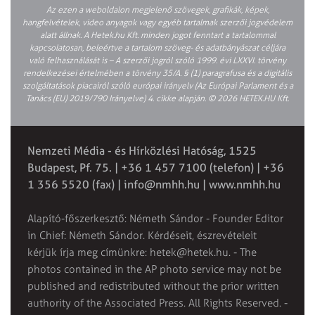
Az ezen a weboldalon megjelenő szövegek, grafikák, képek,
hangfelvételek, video anyagok vagy egyéb tartalmak szerzői jogvédelem
alatt állnak. A Hetek.hu Kft. minden jogot fenntart a tartalommal
kapcsolatosan, beleértve a tartalom szöveg- és adatbányászat céljára
való felhasználását is – A szerzői jogról szóló 1999. évi LXXVI. törvény
rendelkezései értelmében a törvény 35/A. § (1) paragrafusa és a digitális
szolgáltatások piacairól szóló európai irányelv (Az Európai Parlament és a
Tanács (EU) 2019/790 Irányelve) 4. cikke alapján. © 2026 HETEK.HU Kft.
Nemzeti Média - és Hírközlési Hatóság, 1525
Budapest, Pf. 75. | +36 1 457 7100 (telefon) | +36
1 356 5520 (fax) |
info@nmhh.hu
| www.nmhh.hu
Alapító-főszerkesztő: Németh Sándor - Founder Editor
in Chief: Németh Sándor. Kérdéseit, észrevételeit
kérjük írja meg címünkre:
hetek@hetek.hu
. - The
photos contained in the AP photo service may not be
published and redistributed without the prior written
authority of the Associated Press. All Rights Reserved. -