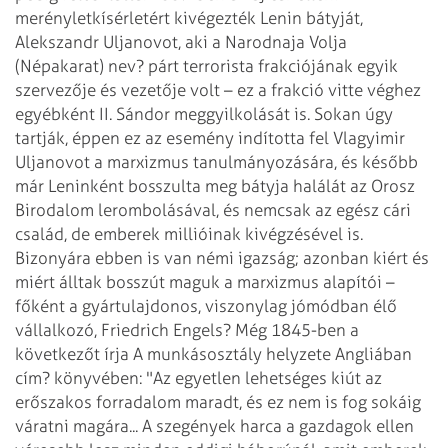
merényletkísérletért kivégezték Lenin bátyját,
Alekszandr Uljanovot, aki a Narodnaja Volja
(Népakarat) nev? párt terrorista frakciójának egyik
szervezője és vezetője volt – ez a frakció vitte véghez
egyébként II. Sándor meggyilkolását is. Sokan úgy
tartják, éppen ez az esemény indította fel Vlagyimir
Uljanovot a marxizmus tanulmányozására, és később
már Leninként bosszulta meg bátyja halálát az Orosz
Birodalom lerombolásával, és nemcsak az egész cári
család, de emberek millióinak kivégzésével is.
Bizonyára ebben is van némi igazság; azonban kiért és
miért álltak bosszút maguk a marxizmus alapítói –
főként a gyártulajdonos, viszonylag jómódban élő
vállalkozó, Friedrich Engels? Még 1845-ben a
következőt írja A munkásosztály helyzete Angliában
cím? könyvében: "Az egyetlen lehetséges kiút az
erőszakos forradalom maradt, és ez nem is fog sokáig
váratni magára... A szegények harca a gazdagok ellen