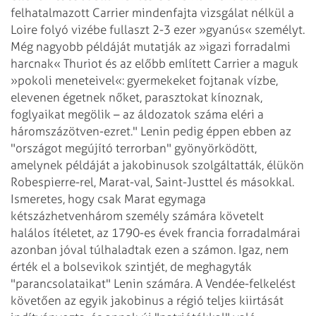
felhatalmazott Carrier mindenfajta vizsgálat nélkül a
Loire folyó vizébe fullaszt 2-3 ezer »gyanús« személyt.
Még nagyobb példáját mutatják az »igazi forradalmi
harcnak« Thuriot és az előbb említett Carrier a maguk
»pokoli meneteivel«: gyermekeket fojtanak vízbe,
elevenen égetnek nőket, parasztokat kínoznak,
foglyaikat megölik – az áldozatok száma eléri a
háromszázötven-ezret."
Lenin pedig éppen ebben az
"országot megújító terrorban" gyönyörködött,
amelynek példáját a jakobinusok szolgáltatták, élükön
Robespierre-rel, Marat-val, Saint-Justtel és másokkal.
Ismeretes, hogy csak Marat egymaga
kétszázhetvenhárom személy számára követelt
halálos ítéletet, az 1790-es évek francia forradalmárai
azonban jóval túlhaladtak ezen a számon. Igaz, nem
érték el a bolsevikok szintjét, de meghagyták
"parancsolataikat" Lenin számára. A Vendée-felkelést
követően az egyik jakobinus a régió teljes kiirtását