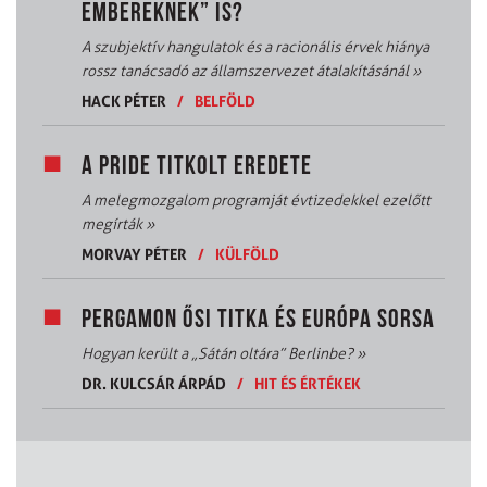
EMBEREKNEK” IS?
A szubjektív hangulatok és a racionális érvek hiánya
rossz tanácsadó az államszervezet átalakításánál
»
HACK PÉTER
/
BELFÖLD
A PRIDE TITKOLT EREDETE
A melegmozgalom programját évtizedekkel ezelőtt
megírták
»
MORVAY PÉTER
/
KÜLFÖLD
PERGAMON ŐSI TITKA ÉS EURÓPA SORSA
Hogyan került a „Sátán oltára” Berlinbe?
»
DR. KULCSÁR ÁRPÁD
/
HIT ÉS ÉRTÉKEK