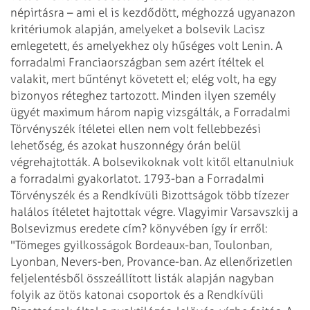
népirtásra – ami el is kezdődött, méghozzá ugyanazon
kritériumok alapján, amelyeket a bolsevik Lacisz
emlegetett, és amelyekhez oly hűséges volt Lenin.
A
forradalmi Franciaországban sem azért ítéltek el
valakit, mert bűntényt követett el; elég volt, ha egy
bizonyos réteghez tartozott. Minden ilyen személy
ügyét maximum három napig vizsgálták, a Forradalmi
Törvényszék ítéletei ellen nem volt fellebbezési
lehetőség, és azokat huszonnégy órán belül
végrehajtották.
A bolsevikoknak volt kitől eltanulniuk
a forradalmi gyakorlatot. 1793-ban a Forradalmi
Törvényszék és a Rendkívüli Bizottságok több tízezer
halálos ítéletet hajtottak végre. Vlagyimir Varsavszkij a
Bolsevizmus eredete cím? könyvében így ír erről:
"Tömeges gyilkosságok Bordeaux-ban, Toulonban,
Lyonban, Nevers-ben, Provance-ban. Az ellenőrizetlen
feljelentésből összeállított listák alapján nagyban
folyik az ötös katonai csoportok és a Rendkívüli