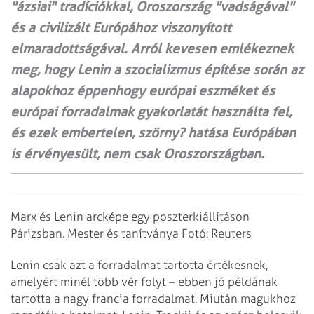
"ázsiai" tradíciókkal, Oroszország "vadságával"
és a civilizált Európához viszonyított
elmaradottságával. Arról kevesen emlékeznek
meg, hogy Lenin a szocializmus építése során az
alapokhoz éppenhogy európai eszméket és
európai forradalmak gyakorlatát használta fel,
és ezek embertelen, szörny? hatása Európában
is érvényesült, nem csak Oroszországban.
Marx és Lenin arcképe egy poszterkiállításon
Párizsban. Mester és tanítványa Fotó: Reuters
Lenin csak azt a forradalmat tartotta értékesnek,
amelyért minél több vér folyt – ebben jó példának
tartotta a nagy francia forradalmat. Miután magukhoz