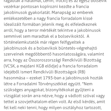
ragadták a hatalmat, Lenin, Trockij és az egész bolsevik
vezérkar pontosan kopírozni kezdte a francia
jakobinusok gyakorlatát. Manapság az emberek
emlékezetében a nagy francia forradalom kissé
idealizált formában jelenik meg, és elfeledkeznek
arról, hogy a terror mértékét tekintve a jakobinusok
semmivel sem maradtak el a bolsevikoktól.
A
történelemkutatók már régen felfigyeltek a
jakobinusok és a bolsevikok büntetés-végrehajtó
szerveinek megdöbbentő hasonlatosságára, valamint
arra, hogy az Összoroszországi Rendkívüli Bizottság
(VCSK, a majdani KGB elődje) a francia forradalom
idejéből ismert Rendkívüli Bizottságok (RB)
hasonmása – ezeket 1793-ban a jakobinusok hozták
létre a Forradalmi Törvényszékkel együtt.
"Nem
szükséges anyagokat, bizonyítékokat gyűjteni a
vizsgálat során arra nézve, hogy a vádlott szóval vagy
tettel a szovjethatalom ellen volt. Az első kérdés, amit
fel kell neki tenni, hogy milyen osztályhoz tartozott,