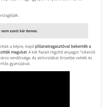
vizsgálják.
 nem esett kár benne.
tották a képre, majd
pillanatragasztóval bekenték a
ztották magukat
. A két fiatalt rögzítő anyagot "sikerült
áros rendőrsége. Az aktivistákat őrizetbe vették és
rítás gyanújával.