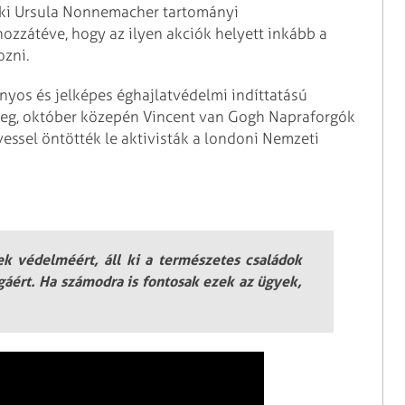
e ki Ursula Nonnemacher tartományi
hozzátéve, hogy az ilyen akciók helyett inkább a
ozni.
nyos és jelképes éghajlatvédelmi indíttatású
eg, október közepén Vincent van Gogh Napraforgók
essel öntötték le aktivisták a londoni Nemzeti
 védelméért, áll ki a természetes családok
ágáért. Ha számodra is fontosak ezek az ügyek,