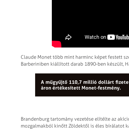
Claude Monet több mint harminc képet festett s
Barberiniben kiállított darab 1890-ben készült, H
A műgyűjtő 110,7 millió dollárt fizete
áron értékesített Monet-festmény.
Brandenburg tartomány vezetése elítélte az akíc
mozgalmakból kinőtt Zöldektől is éles bírálatot 