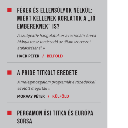
FÉKEK ÉS ELLENSÚLYOK NÉLKÜL:
MIÉRT KELLENEK KORLÁTOK A „JÓ
EMBEREKNEK” IS?
A szubjektív hangulatok és a racionális érvek
hiánya rossz tanácsadó az államszervezet
átalakításánál
»
HACK PÉTER
/
BELFÖLD
A PRIDE TITKOLT EREDETE
A melegmozgalom programját évtizedekkel
ezelőtt megírták
»
MORVAY PÉTER
/
KÜLFÖLD
PERGAMON ŐSI TITKA ÉS EURÓPA
SORSA