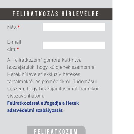
FELIRATKOZÁS HÍRLEVÉLRE
Név:
*
E-mail
cím:
*
A "feliratkozom" gombra kattintva
hozzájárulok, hogy küldjenek számomra
Hetek hírlevelet exkluzív hetekes
tartalmakról és promóciókról. Tudomásul
veszem, hogy hozzájárulásomat bármikor
visszavonhatom.
Feliratkozással elfogadja a Hetek
adatvédelmi szabályzatát
.