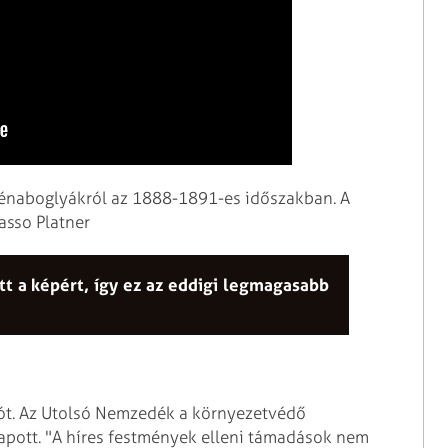
zénaboglyákról az 1888-1891-es időszakban. A
asso Platner
tt a képért, így ez az eddigi legmagasabb
iót. Az Utolsó Nemzedék a környezetvédő
kapott. "A híres festmények elleni támadások nem