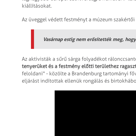
kiállításokat.
Az üveggel védett festményt a múzeum szakértői 
Vasárnap estig nem erősítették meg, hogy
Az aktivisták a sűrű sárga folyadékot rálonccsan
tenyerüket és a festmény előtti területhez ragas
feloldani" - közölte a Brandenburg tartományi főv
eljárást indítottak ellenük rongálás és birtokhábo