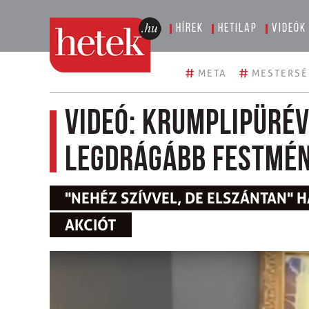
Hírek
Hetilap
Videók
#
#
META
MESTERSÉ
Videó: Krumplipüré
legdrágább festmén
"NEHÉZ SZÍVVEL, DE ELSZÁNTAN" 
AKCIÓT