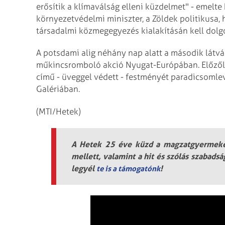
erősítik a klímaválság elleni küzdelmet" - emelt
környezetvédelmi miniszter, a Zöldek politikusa, 
társadalmi közmegegyezés kialakításán kell dolg
A potsdami alig néhány nap alatt a második látvá
műkincsromboló akció Nyugat-Európában. Előzől
című - üveggel védett - festményét paradicsomlev
Galériában.
(MTI/Hetek)
A Hetek 25 éve küzd a magzatgyermekek
mellett, valamint a hit és szólás szabads
legyél
!
te is a támogatónk