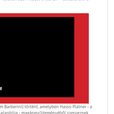
Barberini) történt, amelyben Hasso Platner - a
rsalapítója - magángyűjteményéből szerveznek