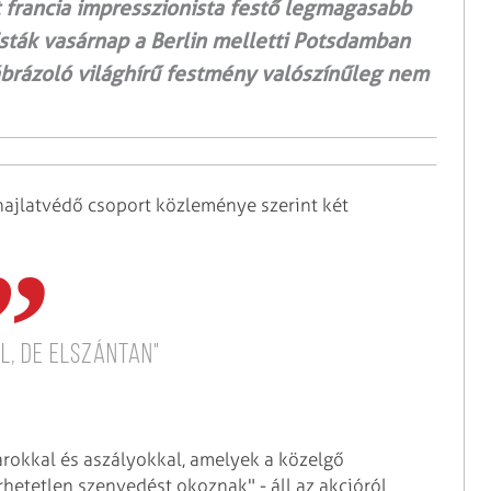
francia impresszionista festő legmagasabb
isták vasárnap a Berlin melletti Potsdamban
rázoló világhírű festmény valószínűleg nem
ajlatvédő csoport közleménye szerint két
l, de elszántan"
arokkal és aszályokkal, amelyek a közelgő
hetetlen szenvedést okoznak" - áll az akcióról