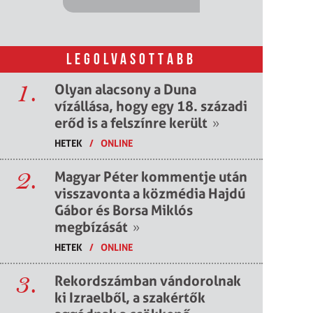
LEGOLVASOTTABB
1.
Olyan alacsony a Duna
vízállása, hogy egy 18. századi
erőd is a felszínre került
»
HETEK
/
ONLINE
2.
Magyar Péter kommentje után
visszavonta a közmédia Hajdú
Gábor és Borsa Miklós
megbízását
»
HETEK
/
ONLINE
3.
Rekordszámban vándorolnak
ki Izraelből, a szakértők