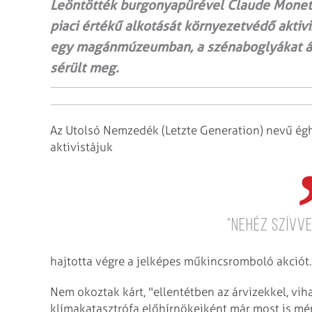
Leöntötték burgonyapürével Claude Monet 
piaci értékű alkotását környezetvédő aktiv
egy magánmúzeumban, a szénaboglyákat áb
sérült meg.
Az Utolsó Nemzedék (Letzte Generation) nevű égh
aktivistájuk
"nehéz szívve
hajtotta végre a jelképes műkincsromboló akciót.
Nem okoztak kárt, "ellentétben az árvizekkel, vih
klímakatasztrófa előhírnökeiként már most is mér