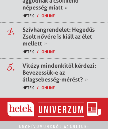
aggódnak a csökkenő
népesség miatt
»
HETEK
/
ONLINE
4.
Szívhangrendelet: Hegedűs
Zsolt nővére is kiáll az élet
mellett
»
HETEK
/
ONLINE
5.
Vitézy mindenkitől kérdezi:
Bevezessük-e az
átlagsebesség-mérést?
»
HETEK
/
ONLINE
ARCHÍVUMUNKBÓL AJÁNLJUK: