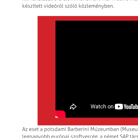
készített videóról szóló közleményben.
Az eset a potsdami Barberini Múzeumban (Museum 
legnagyobb európai szoftvercég, a német SAP tá