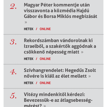
2.
Magyar Péter kommentje után
visszavonta a közmédia Hajdú
Gábor és Borsa Miklós megbízását
»
HETEK
/
ONLINE
3.
Rekordszámban vándorolnak ki
Izraelből, a szakértők aggódnak a
csökkenő népesség miatt
»
HETEK
/
ONLINE
4.
Szívhangrendelet: Hegedűs Zsolt
nővére is kiáll az élet mellett
»
HETEK
/
ONLINE
5.
Vitézy mindenkitől kérdezi:
Bevezessük-e az átlagsebesség-
mérést?
»