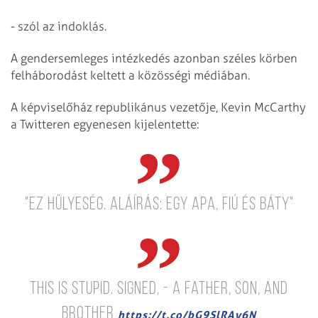
- szól az indoklás.
A gendersemleges intézkedés azonban széles körben
felháborodást keltett a közösségi médiában.
A képviselőház republikánus vezetője, Kevin McCarthy
a Twitteren egyenesen kijelentette:
"Ez hülyeség. Aláírás: egy apa, fiú és báty"
This is stupid.
Signed,
- A father, son, and
brother
https://t.co/bG9SlRAy6N