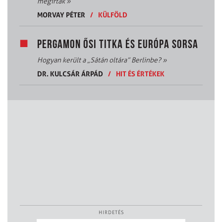
megírták
»
MORVAY PÉTER
/
KÜLFÖLD
PERGAMON ŐSI TITKA ÉS EURÓPA SORSA
Hogyan került a „Sátán oltára” Berlinbe?
»
DR. KULCSÁR ÁRPÁD
/
HIT ÉS ÉRTÉKEK
HIRDETÉS