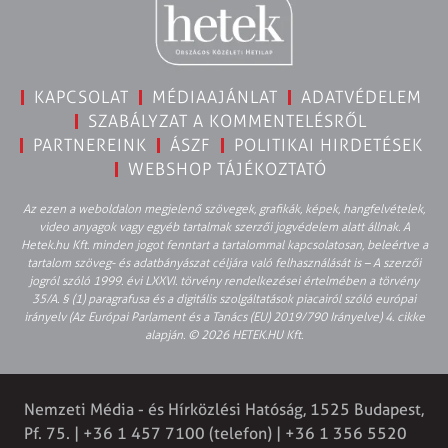
KAPCSOLAT
MÉDIAAJÁNLAT
ADATVÉDELEM
SZABÁLYZAT A KOMMENTELÉSRŐL
PARTNEREINK
ÁSZF
POLITIKAI HIRDETÉSEK
WEBSHOP TÁJÉKOZTATÓ
Az ezen a weboldalon megjelenő szövegek, grafikák, képek, hangfelvételek,
video anyagok vagy egyéb tartalmak szerzői jogvédelem alatt állnak. A
Hetek.hu Kft. minden jogot fenntart a tartalommal kapcsolatosan, beleértve a
tartalom szöveg- és adatbányászat céljára való felhasználását is – A szerzői
jogról szóló 1999. évi LXXVI. törvény rendelkezései értelmében a törvény
35/A. § (1) paragrafusa és a digitális szolgáltatások piacairól szóló európai
irányelv (Az Európai Parlament és a Tanács (EU) 2019/790 Irányelve) 4. cikke
alapján. © 2026 HETEK.HU Kft.
Nemzeti Média - és Hírközlési Hatóság, 1525 Budapest,
Pf. 75. | +36 1 457 7100 (telefon) | +36 1 356 5520