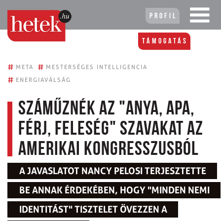
Profil
Támogatás
#
#
META
MESTERSÉGES INTELLIGENCIA
#
ENERGIAVÁLSÁG
Száműznék az "anya, apa,
férj, feleség" szavakat az
amerikai kongresszusból
A JAVASLATOT NANCY PELOSI TERJESZTETTE
BE ANNAK ÉRDEKÉBEN, HOGY "MINDEN NEMI
IDENTITÁST" TISZTELET ÖVEZZEN A