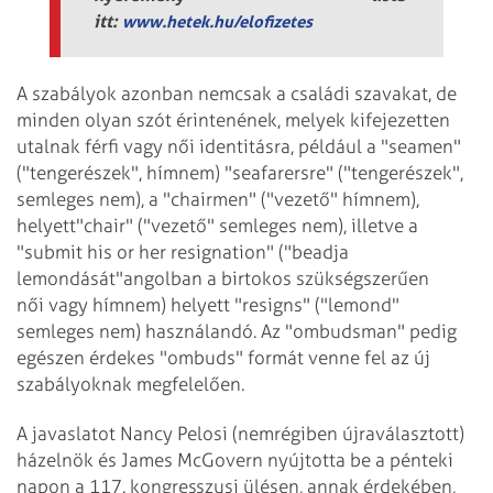
itt:
www.hetek.hu/elofizetes
A szabályok azonban nemcsak a családi szavakat, de
minden olyan szót érintenének, melyek kifejezetten
utalnak férfi vagy női identitásra, például a "seamen"
("tengerészek", hímnem) "seafarersre" ("tengerészek",
semleges nem), a "chairmen" ("vezető" hímnem),
helyett"chair" ("vezető" semleges nem), illetve a
"submit his or her resignation" ("beadja
lemondását"angolban a birtokos szükségszerűen
női vagy hímnem) helyett "resigns" ("lemond"
semleges nem) használandó. Az "ombudsman" pedig
egészen érdekes "ombuds" formát venne fel az új
szabályoknak megfelelően.
A javaslatot Nancy Pelosi (nemrégiben újraválasztott)
házelnök és James McGovern nyújtotta be a pénteki
napon a 117. kongresszusi ülésen, annak érdekében,