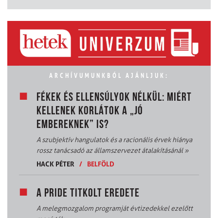
ARCHÍVUMUNKBÓL AJÁNLJUK:
FÉKEK ÉS ELLENSÚLYOK NÉLKÜL: MIÉRT
KELLENEK KORLÁTOK A „JÓ
EMBEREKNEK” IS?
A szubjektív hangulatok és a racionális érvek hiánya
rossz tanácsadó az államszervezet átalakításánál
»
HACK PÉTER
/
BELFÖLD
A PRIDE TITKOLT EREDETE
A melegmozgalom programját évtizedekkel ezelőtt