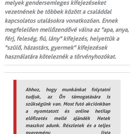
melyek gendersemleges kifejezéseket
vezetnének be többek között a családdal
kapcsolatos utalásokra vonatkozóan. Ennek
megfelelően mellőzendővé válna az "apa, anya,
férj, feleség, fiú, lány" kifejezés, helyettük a
"szülő, házastárs, gyermek" kifejezések
használatára köteleznék a törvényhozókat.
Ahhoz, hogy munkánkat folytatni
tudjuk, az Ön támogatására is
szükségünk van. Most futó akciónkban
a nyomtatott és online hetilap
előfizetés mellé ajándék Hetek
maszkot adunk. Részletek és a teljes
nyeremény lista