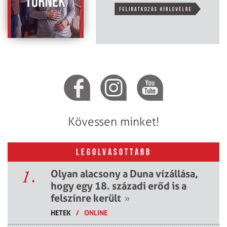
Kövessen minket!
LEGOLVASOTTABB
1.
Olyan alacsony a Duna vízállása,
hogy egy 18. századi erőd is a
felszínre került
»
HETEK
/
ONLINE