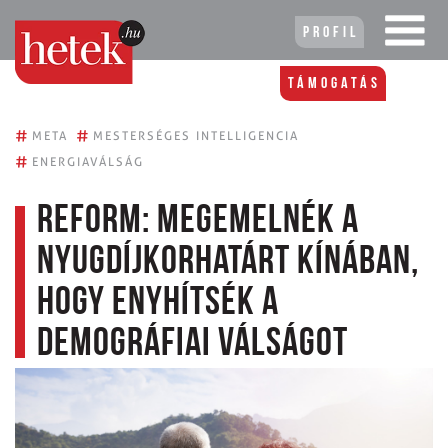
Profil
Támogatás
#
#
META
MESTERSÉGES INTELLIGENCIA
#
ENERGIAVÁLSÁG
Reform: megemelnék a
nyugdíjkorhatárt Kínában,
hogy enyhítsék a
demográfiai válságot