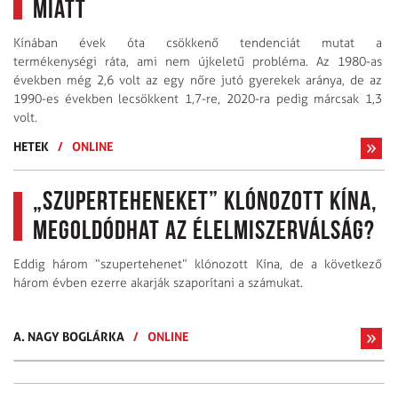
miatt
Kínában évek óta csökkenő tendenciát mutat a
termékenységi ráta, ami nem újkeletű probléma. Az 1980-as
években még 2,6 volt az egy nőre jutó gyerekek aránya, de az
1990-es években lecsökkent 1,7-re, 2020-ra pedig márcsak 1,3
volt.
HETEK
/
ONLINE
„Szuperteheneket” klónozott Kína,
megoldódhat az élelmiszerválság?
Eddig három “szupertehenet” klónozott Kína, de a következő
három évben ezerre akarják szaporítani a számukat.
A. NAGY BOGLÁRKA
/
ONLINE