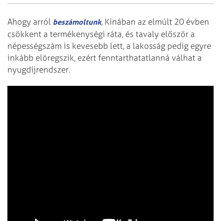
Ahogy arról
, Kínában az elmúlt 20 évben
beszámoltunk
csökkent a termékenységi ráta, és tavaly először a
népességszám is kevesebb lett, a lakosság pedig egyre
inkább elöregszik, ezért fenntarthatatlanná válhat a
nyugdíjrendszer.