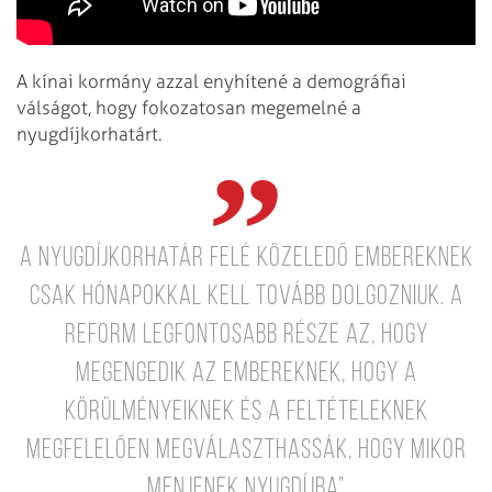
A kínai kormány azzal enyhítené a demográfiai
válságot, hogy fokozatosan megemelné a
nyugdíjkorhatárt.
A nyugdíjkorhatár felé közeledő embereknek
csak hónapokkal kell tovább dolgozniuk. A
reform legfontosabb része az, hogy
megengedik az embereknek, hogy a
körülményeiknek és a feltételeknek
megfelelően megválaszthassák, hogy mikor
menjenek nyugdíjba”