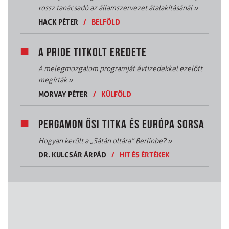
rossz tanácsadó az államszervezet átalakításánál
»
HACK PÉTER
/
BELFÖLD
A PRIDE TITKOLT EREDETE
A melegmozgalom programját évtizedekkel ezelőtt
megírták
»
MORVAY PÉTER
/
KÜLFÖLD
PERGAMON ŐSI TITKA ÉS EURÓPA SORSA
Hogyan került a „Sátán oltára” Berlinbe?
»
DR. KULCSÁR ÁRPÁD
/
HIT ÉS ÉRTÉKEK