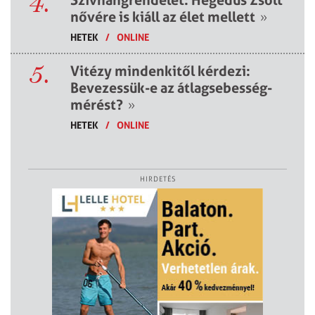
4.
Szívhangrendelet: Hegedűs Zsolt
nővére is kiáll az élet mellett
»
HETEK
/
ONLINE
5.
Vitézy mindenkitől kérdezi:
Bevezessük-e az átlagsebesség-
mérést?
»
HETEK
/
ONLINE
HIRDETÉS