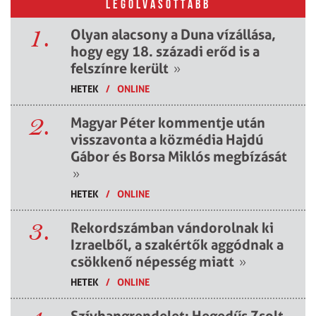
LEGOLVASOTTABB
1.
Olyan alacsony a Duna vízállása,
hogy egy 18. századi erőd is a
felszínre került
»
HETEK
/
ONLINE
2.
Magyar Péter kommentje után
visszavonta a közmédia Hajdú
Gábor és Borsa Miklós megbízását
»
HETEK
/
ONLINE
3.
Rekordszámban vándorolnak ki
Izraelből, a szakértők aggódnak a
csökkenő népesség miatt
»
HETEK
/
ONLINE