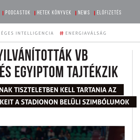
Podcastok
Hetek könyvek
News
Előfizetés
#
ÉGES INTELLIGENCIA
ENERGIAVÁLSÁG
yilvánították vb
és Egyiptom tajtékzik
-NAK TISZTELETBEN KELL TARTANIA AZ
ÉKEIT A STADIONON BELÜLI SZIMBÓLUMOK