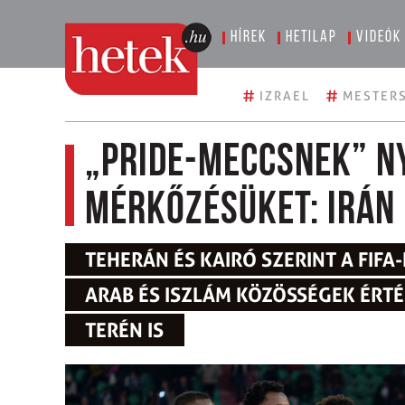
Hírek
Hetilap
Videók
#
#
IZRAEL
MESTERS
„Pride-meccsnek” n
mérkőzésüket: Irán 
TEHERÁN ÉS KAIRÓ SZERINT A FIFA
ARAB ÉS ISZLÁM KÖZÖSSÉGEK ÉRT
TERÉN IS