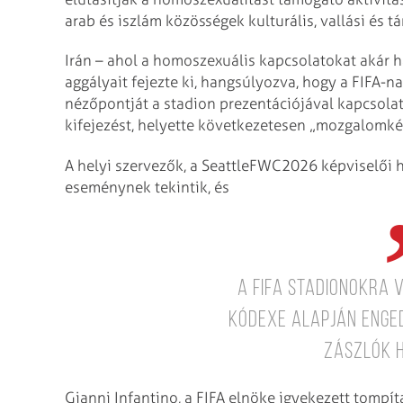
arab és iszlám közösségek kulturális, vallási és tá
Irán – ahol a homoszexuális kapcsolatokat akár h
aggályait fejezte ki, hangsúlyozva, hogy a FIFA-
nézőpontját a stadion prezentációjával kapcsolatb
kifejezést, helyette következetesen „mozgalomkén
A helyi szervezők, a SeattleFWC2026 képviselői
eseménynek tekintik, és
a FIFA stadionokra
kódexe alapján enge
zászlók 
Gianni Infantino, a FIFA elnöke igyekezett tompít