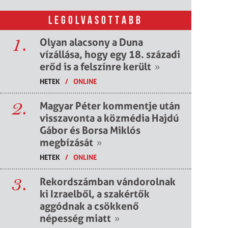
LEGOLVASOTTABB
1.
Olyan alacsony a Duna
vízállása, hogy egy 18. századi
erőd is a felszínre került
»
HETEK
/
ONLINE
2.
Magyar Péter kommentje után
visszavonta a közmédia Hajdú
Gábor és Borsa Miklós
megbízását
»
HETEK
/
ONLINE
3.
Rekordszámban vándorolnak
ki Izraelből, a szakértők
aggódnak a csökkenő
népesség miatt
»