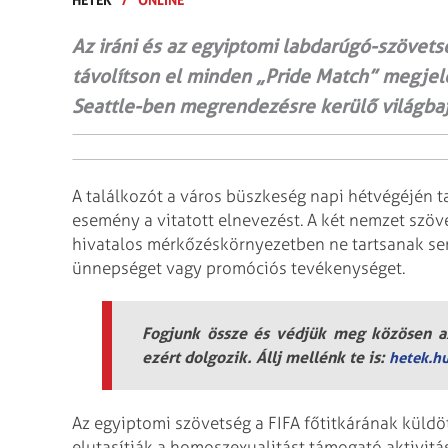
Az iráni és az egyiptomi labdarúgó-szövetség
távolítson el minden „Pride Match” megjel
Seattle-ben megrendezésre kerülő világba
A találkozót a város büszkeség napi hétvégéjén t
esemény a vitatott elnevezést. A két nemzet szöv
hivatalos mérkőzéskörnyezetben ne tartsanak 
ünnepséget vagy promóciós tevékenységet.
Fogjunk össze és védjük meg közösen az
ezért dolgozik. Állj mellénk te is:
hetek.h
Az egyiptomi szövetség a FIFA főtitkárának küldöt
elutasítják a homoszexualitást támogató aktivit