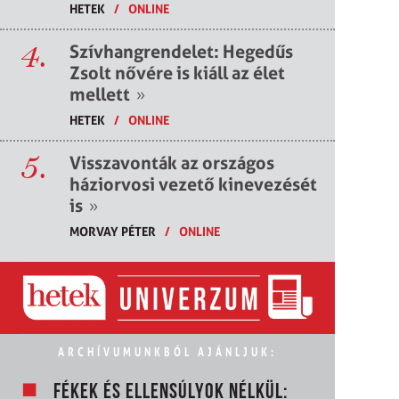
HETEK
/
ONLINE
4.
Szívhangrendelet: Hegedűs
Zsolt nővére is kiáll az élet
mellett
»
HETEK
/
ONLINE
5.
Visszavonták az országos
háziorvosi vezető kinevezését
is
»
MORVAY PÉTER
/
ONLINE
ARCHÍVUMUNKBÓL AJÁNLJUK:
FÉKEK ÉS ELLENSÚLYOK NÉLKÜL: