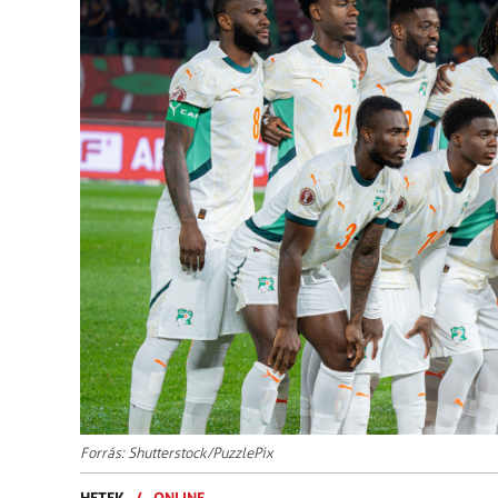
Forrás: Shutterstock/PuzzlePix
HETEK
/
ONLINE