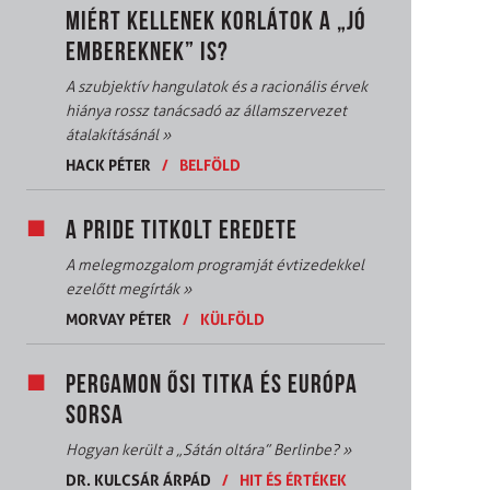
MIÉRT KELLENEK KORLÁTOK A „JÓ
EMBEREKNEK” IS?
A szubjektív hangulatok és a racionális érvek
hiánya rossz tanácsadó az államszervezet
átalakításánál
»
HACK PÉTER
/
BELFÖLD
A PRIDE TITKOLT EREDETE
A melegmozgalom programját évtizedekkel
ezelőtt megírták
»
MORVAY PÉTER
/
KÜLFÖLD
PERGAMON ŐSI TITKA ÉS EURÓPA
SORSA
Hogyan került a „Sátán oltára” Berlinbe?
»
DR. KULCSÁR ÁRPÁD
/
HIT ÉS ÉRTÉKEK