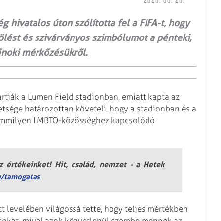
2026. 06. 26.
 hivatalos úton szólította fel a FIFA-t, hogy
ölést és szivárványos szimbólumot a pénteki,
jnoki mérkőzésükről.
artják a Lumen Field stadionban, emiatt kapta az
etsége határozottan követeli, hogy a stadionban és a
semmilyen LMBTQ-közösséghez kapcsolódó
 értékeinket! Hit, család, nemzet - a Hetek
u/tamogatas
t levelében világossá tette, hogy teljes mértékben
ásokat, mivel azok közvetlenül szembe mennek az