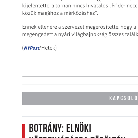
kijelentette: a tornán nincs hivatalos „Pride-me
közük magához a mérkőzéshez”.
Ennek ellenére a szervezet megerősítette, hogy a
megengedett a nyári világbajnokság összes talál
(
/Hetek)
NYPost
KAPCSOLÓ
Botrány: Elnöki