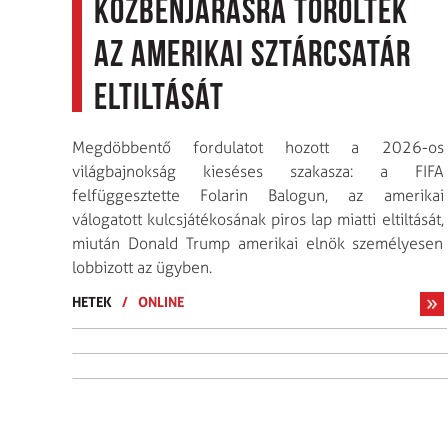
közbenjárásra törölték
az amerikai sztárcsatár
eltiltását
Megdöbbentő fordulatot hozott a 2026-os
világbajnokság kieséses szakasza: a FIFA
felfüggesztette Folarin Balogun, az amerikai
válogatott kulcsjátékosának piros lap miatti eltiltását,
miután Donald Trump amerikai elnök személyesen
lobbizott az ügyben.
HETEK
/
ONLINE