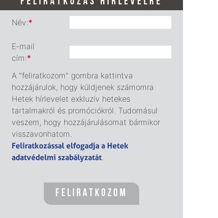
FELIRATKOZÁS HÍRLEVÉLRE
Név:
*
E-mail
cím:
*
A "feliratkozom" gombra kattintva
hozzájárulok, hogy küldjenek számomra
Hetek hírlevelet exkluzív hetekes
tartalmakról és promóciókról. Tudomásul
veszem, hogy hozzájárulásomat bármikor
visszavonhatom.
Feliratkozással elfogadja a Hetek
adatvédelmi szabályzatát
.