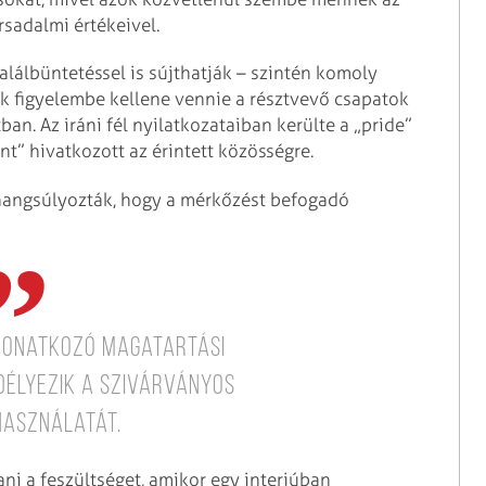
rsadalmi értékeivel.
alálbüntetéssel is sújthatják – szintén komoly
nak figyelembe kellene vennie a résztvevő csapatok
an. Az iráni fél nyilatkozataiban kerülte a „pride”
t” hivatkozott az érintett közösségre.
 hangsúlyozták, hogy a mérkőzést befogadó
 vonatkozó magatartási
délyezik a szivárványos
használatát.
ani a feszültséget, amikor egy interjúban