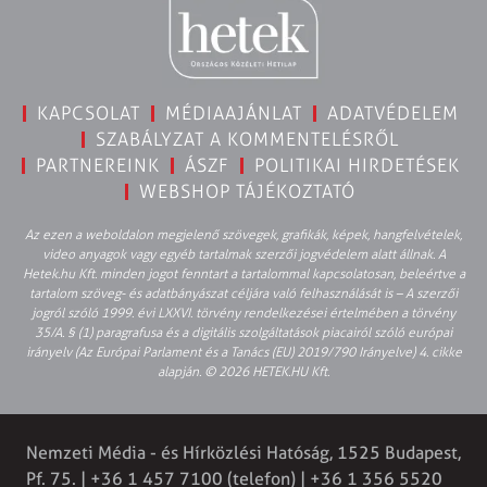
KAPCSOLAT
MÉDIAAJÁNLAT
ADATVÉDELEM
SZABÁLYZAT A KOMMENTELÉSRŐL
PARTNEREINK
ÁSZF
POLITIKAI HIRDETÉSEK
WEBSHOP TÁJÉKOZTATÓ
Az ezen a weboldalon megjelenő szövegek, grafikák, képek, hangfelvételek,
video anyagok vagy egyéb tartalmak szerzői jogvédelem alatt állnak. A
Hetek.hu Kft. minden jogot fenntart a tartalommal kapcsolatosan, beleértve a
tartalom szöveg- és adatbányászat céljára való felhasználását is – A szerzői
jogról szóló 1999. évi LXXVI. törvény rendelkezései értelmében a törvény
35/A. § (1) paragrafusa és a digitális szolgáltatások piacairól szóló európai
irányelv (Az Európai Parlament és a Tanács (EU) 2019/790 Irányelve) 4. cikke
alapján. © 2026 HETEK.HU Kft.
Nemzeti Média - és Hírközlési Hatóság, 1525 Budapest,
Pf. 75. | +36 1 457 7100 (telefon) | +36 1 356 5520