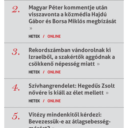
2.
Magyar Péter kommentje után
visszavonta a közmédia Hajdú
Gábor és Borsa Miklós megbízását
»
HETEK
/
ONLINE
3.
Rekordszámban vándorolnak ki
Izraelből, a szakértők aggódnak a
csökkenő népesség miatt
»
HETEK
/
ONLINE
4.
Szívhangrendelet: Hegedűs Zsolt
nővére is kiáll az élet mellett
»
HETEK
/
ONLINE
5.
Vitézy mindenkitől kérdezi:
Bevezessük-e az átlagsebesség-