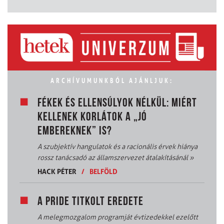
ARCHÍVUMUNKBÓL AJÁNLJUK:
FÉKEK ÉS ELLENSÚLYOK NÉLKÜL: MIÉRT
KELLENEK KORLÁTOK A „JÓ
EMBEREKNEK” IS?
A szubjektív hangulatok és a racionális érvek hiánya
rossz tanácsadó az államszervezet átalakításánál
»
HACK PÉTER
/
BELFÖLD
A PRIDE TITKOLT EREDETE
A melegmozgalom programját évtizedekkel ezelőtt