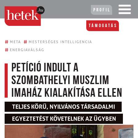
Profil
Támogatás
#
#
META
MESTERSÉGES INTELLIGENCIA
#
ENERGIAVÁLSÁG
Petíció indult a
szombathelyi muszlim
imaház kialakítása ellen
TELJES KÖRŰ, NYILVÁNOS TÁRSADALMI
EGYEZTETÉST KÖVETELNEK AZ ÜGYBEN