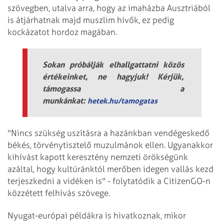
szövegben, utalva arra, hogy az imaházba Ausztriából
is átjárhatnak majd muszlim hívők, ez pedig
kockázatot hordoz magában.
Sokan próbálják elhallgattatni közös
értékeinket, ne hagyjuk! Kérjük,
támogassa a
munkánkat:
hetek.hu/tamogatas
"Nincs szükség uszításra a hazánkban vendégeskedő
békés, törvénytisztelő muzulmánok ellen. Ugyanakkor
kihívást kapott keresztény nemzeti örökségünk
azáltal, hogy kultúránktól merőben idegen vallás kezd
terjeszkedni a vidéken is" - folytatódik a CitizenGO-n
közzétett felhívás szövege.
Nyugat-európai példákra is hivatkoznak, mikor