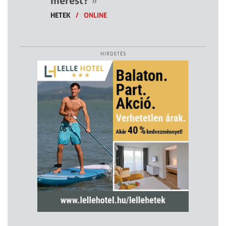
mérést?
»
HETEK
/
ONLINE
HIRDETÉS