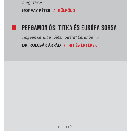
megírták
»
MORVAY PÉTER
/
KÜLFÖLD
PERGAMON ŐSI TITKA ÉS EURÓPA SORSA
Hogyan került a „Sátán oltára” Berlinbe?
»
DR. KULCSÁR ÁRPÁD
/
HIT ÉS ÉRTÉKEK
HIRDETÉS