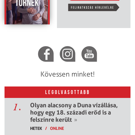
Kövessen minket!
LEGOLVASOTTABB
1.
Olyan alacsony a Duna vízállása,
hogy egy 18. századi erőd is a
felszínre került
»
HETEK
/
ONLINE