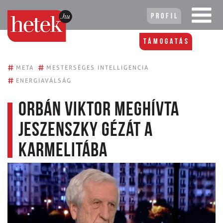
Profil
Támogatás
#
#
META
MESTERSÉGES INTELLIGENCIA
#
ENERGIAVÁLSÁG
Orbán Viktor meghívta
Jeszenszky Gézát a
Karmelitába