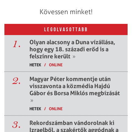
Kövessen minket!
LEGOLVASOTTABB
1.
Olyan alacsony a Duna vízállása,
hogy egy 18. századi erőd is a
felszínre került
»
HETEK
/
ONLINE
2.
Magyar Péter kommentje után
visszavonta a közmédia Hajdú
Gábor és Borsa Miklós megbízását
»
HETEK
/
ONLINE
3.
Rekordszámban vándorolnak ki
Izraelből, a szakértők aggódnak a