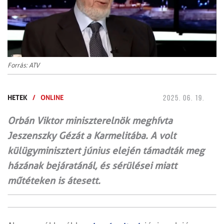
Forrás: ATV
HETEK
/
ONLINE
2025. 06. 19.
Orbán Viktor miniszterelnök meghívta
Jeszenszky Gézát a Karmelitába. A volt
külügyminisztert június elején támadták meg
házának bejáratánál, és sérülései miatt
műtéteken is átesett.