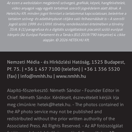
Az ezen a weboldalon megjelenő szövegek, grafikák, képek, hangfelvételek,
video anyagok vagy egyéb tartalmak szerzői jogvédelem alatt állnak. A
Hetek.hu Kft. minden jogot fenntart a tartalommal kapcsolatosan, beleértve a
tartalom szöveg- és adatbányászat céljára való felhasználását is – A szerzői
jogról szóló 1999. évi LXXVI. törvény rendelkezései értelmében a törvény
35/A. § (1) paragrafusa és a digitális szolgáltatások piacairól szóló európai
irányelv (Az Európai Parlament és a Tanács (EU) 2019/790 Irányelve) 4. cikke
alapján. © 2026 HETEK.HU Kft.
Nemzeti Média - és Hírközlési Hatóság, 1525 Budapest,
Pf. 75. | +36 1 457 7100 (telefon) | +36 1 356 5520
(fax) |
info@nmhh.hu
| www.nmhh.hu
Alapító-főszerkesztő: Németh Sándor - Founder Editor in
Chief: Németh Sándor. Kérdéseit, észrevételeit kérjük írja
meg címünkre:
hetek@hetek.hu
. - The photos contained in
the AP photo service may not be published and
redistributed without the prior written authority of the
Associated Press. All Rights Reserved. - Az AP fotószolgálat