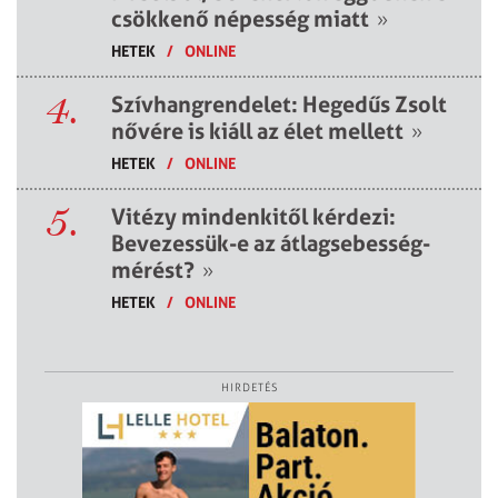
csökkenő népesség miatt
»
HETEK
/
ONLINE
4.
Szívhangrendelet: Hegedűs Zsolt
nővére is kiáll az élet mellett
»
HETEK
/
ONLINE
5.
Vitézy mindenkitől kérdezi:
Bevezessük-e az átlagsebesség-
mérést?
»
HETEK
/
ONLINE
HIRDETÉS