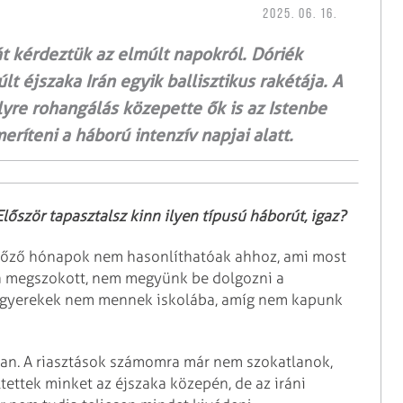
2025. 06. 16.
ját kérdeztük az elmúlt napokról. Dóriék
t éjszaka Irán egyik ballisztikus rakétája. A
yre rohangálás közepette ők is az Istenbe
eríteni a háború intenzív napjai alatt.
őször tapasztalsz kinn ilyen típusú háborút, igaz?
egelőző hónapok nem hasonlíthatóak ahhoz, ami most
t a megszokott, nem megyünk be dolgozni a
 gyerekek nem mennek iskolába, amíg nem kapunk
ban. A riasztások számomra már nem szokatlanok,
tettek minket az éjszaka közepén, de az iráni