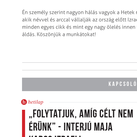
Én személy szerint nagyon hálás vagyok a Hetek mu
akik névvel és arccal vállalják az ország előtt Iz
minden egyes cikk és mint egy nagy ölelés innen 
áldás. Köszönjük a munkátokat!
KAPCSOLÓ
hetilap
„Folytatjuk, amíg célt nem
érünk” - interjú Maja