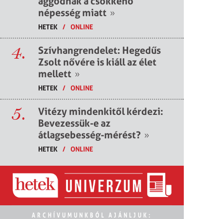
aggódnak a csökkenő
népesség miatt
»
HETEK
/
ONLINE
4.
Szívhangrendelet: Hegedűs
Zsolt nővére is kiáll az élet
mellett
»
HETEK
/
ONLINE
5.
Vitézy mindenkitől kérdezi:
Bevezessük-e az
átlagsebesség-mérést?
»
HETEK
/
ONLINE
ARCHÍVUMUNKBÓL AJÁNLJUK: