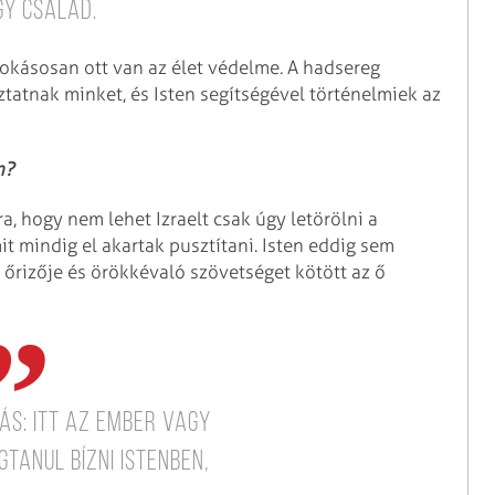
gy család.
okásosan ott van az élet védelme. A hadsereg
ztatnak minket, és Isten segítségével történelmiek az
n?
ra, hogy nem lehet Izraelt csak úgy letörölni a
mit mindig el akartak pusztítani. Isten eddig sem
l őrizője és örökkévaló szövetséget kötött az ő
ás: itt az ember vagy
gtanul bízni Istenben,