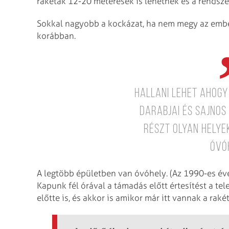
rakéták 12-20 méteresek is lehetnek és a rendsze
Sokkal nagyobb a kockázat, ha nem megy az ember
korábban.
Hallani lehet ahog
darabjai és sajnos 
részt olyan helye
óvó
A legtöbb épületben van óvóhely. (Az 1990-es éve
Kapunk fél órával a támadás előtt értesítést a t
előtte is, és akkor is amikor már itt vannak a raké