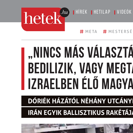
Hírek
Hetilap
Videók
#
#
META
MESTERSÉ
„Nincs más választá
bedilizik, vagy megt
Izraelben élő magy
DÓRIÉK HÁZÁTÓL NÉHÁNY UTCÁNYI
IRÁN EGYIK BALLISZTIKUS RAKÉTÁJ