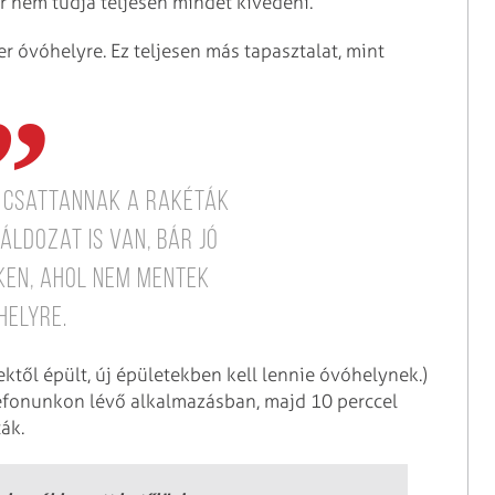
r nem tudja teljesen mindet kivédeni.
 óvóhelyre. Ez teljesen más tapasztalat, mint
y csattannak a rakéták
áldozat is van, bár jó
ken, ahol nem mentek
helyre.
ktől épült, új épületekben kell lennie óvóhelynek.)
elefonunkon lévő alkalmazásban, majd 10 perccel
ták.