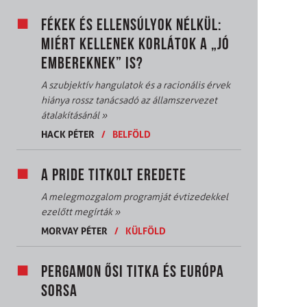
FÉKEK ÉS ELLENSÚLYOK NÉLKÜL:
MIÉRT KELLENEK KORLÁTOK A „JÓ
EMBEREKNEK” IS?
A szubjektív hangulatok és a racionális érvek
hiánya rossz tanácsadó az államszervezet
átalakításánál
»
HACK PÉTER
/
BELFÖLD
A PRIDE TITKOLT EREDETE
A melegmozgalom programját évtizedekkel
ezelőtt megírták
»
MORVAY PÉTER
/
KÜLFÖLD
PERGAMON ŐSI TITKA ÉS EURÓPA
SORSA