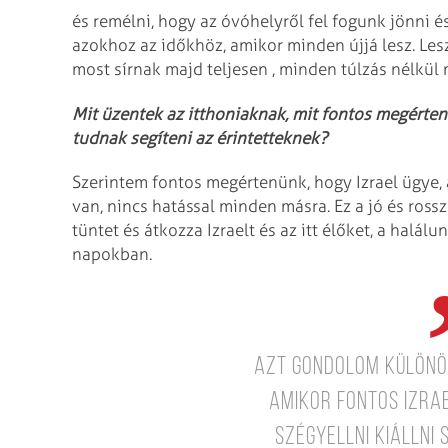
és remélni, hogy az óvóhelyről fel fogunk jönni 
azokhoz az időkhöz, amikor minden újjá lesz. Lesz
most sírnak majd teljesen , minden túlzás nélkül
Mit üzentek az itthoniaknak, mit fontos megérten
tudnak segíteni az érintetteknek?
Szerintem fontos megértenünk, hogy Izrael ügye, a
van, nincs hatással minden másra. Ez a jó és rossz
tüntet és átkozza Izraelt és az itt élőket, a halálu
napokban.
Azt gondolom különö
amikor fontos Izra
szégyellni kiállni