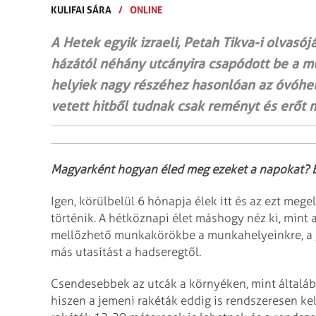
KULIFAI SÁRA
/
ONLINE
A Hetek egyik izraeli, Petah Tikva-i olvasó
házától néhány utcányira csapódott be a múl
helyiek nagy részéhez hasonlóan az óvóhel
vetett hitből tudnak csak reményt és erőt m
Magyarként hogyan éled meg ezeket a napokat? El
Igen, körülbelül 6 hónapja élek itt és az ezt m
történik. A hétköznapi élet máshogy néz ki, min
mellőzhető munkakörökbe a munkahelyeinkre, a
más utasítást a hadseregtől.
Csendesebbek az utcák a környéken, mint általá
hiszen a jemeni rakéták eddig is rendszeresen kel