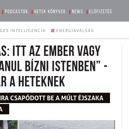
Podcastok
Hetek könyvek
News
Előfizetés
#
GES INTELLIGENCIA
ENERGIAVÁLSÁG
s: itt az ember vagy
anul bízni Istenben” -
ar a Heteknek
RA CSAPÓDOTT BE A MÚLT ÉJSZAKA
A