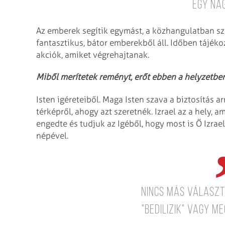
egy na
Az emberek segítik egymást, a közhangulatban sz
fantasztikus, bátor emberekből áll. Időben tájéko
akciók, amiket végrehajtanak.
Miből merítetek reményt, erőt ebben a helyzetbe
Isten igéreteiből. Maga Isten szava a biztosítás ar
térképről, ahogy azt szeretnék. Izrael az a hely, a
engedte és tudjuk az Igéből, hogy most is Ő Izrae
népével.
Nincs más választ
"bedilizik" vagy me