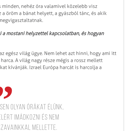
és minden, nehéz óra valamivel közelebb visz
 a öröm a bánat helyett, a gyászból tánc, és akik
 megvigasztaltatnak.
i a mostani helyzettel kapcsolatban, és hogyan
z egész világ ügye. Nem lehet azt hinni, hogy ami itt
 harca. A világ nagy része mégis a rossz mellett
nkat kívánják. Izrael Európa harcát is harcolja a
sen olyan órákat élünk,
elért imádkozni és nem
 szavainkkal mellette.