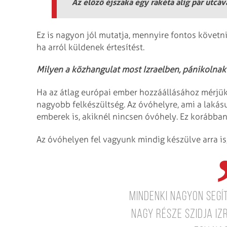
Az előző éjszaka egy rakéta alig pár utcáva
Ez is nagyon jól mutatja, mennyire fontos követni
ha arról küldenek értesítést.
Milyen a közhangulat most Izraelben, pánikolna
Ha az átlag európai ember hozzáállásához mérjü
nagyobb felkészültség. Az óvóhelyre, ami a lakás
emberek is, akiknél nincsen óvóhely. Ez korábban
Az óvóhelyen fel vagyunk mindig készülve arra is, 
Mindenki nagyon segí
nagy része szidja Izr