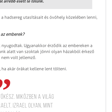
l arrébb esett le tőlünk.
 a hadsereg utasításait és óvóhely közelében lenni,
k az emberek?
k nyugodtak. Ugyanakkor érződik az embereken a
unk alatt van szoktak jönni olyan házakból érkező
 nem volt jellemző.
ha akár órákat kellene lent tölteni.
tőkész. Miközben a világ
aelt, Izrael olyan, mint