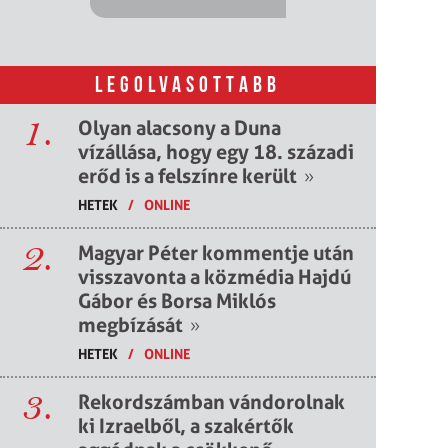
LEGOLVASOTTABB
1.
Olyan alacsony a Duna
vízállása, hogy egy 18. századi
erőd is a felszínre került
»
HETEK
/
ONLINE
2.
Magyar Péter kommentje után
visszavonta a közmédia Hajdú
Gábor és Borsa Miklós
megbízását
»
HETEK
/
ONLINE
3.
Rekordszámban vándorolnak
ki Izraelből, a szakértők