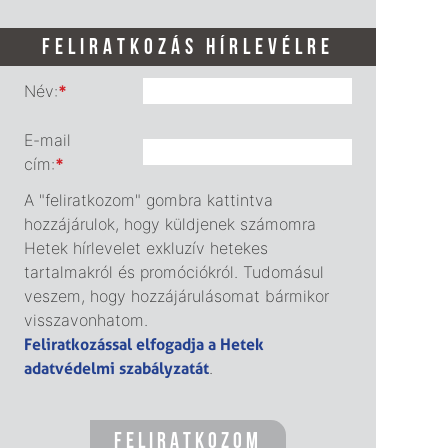
FELIRATKOZÁS HÍRLEVÉLRE
Név:
*
E-mail
cím:
*
A "feliratkozom" gombra kattintva
hozzájárulok, hogy küldjenek számomra
Hetek hírlevelet exkluzív hetekes
tartalmakról és promóciókról. Tudomásul
veszem, hogy hozzájárulásomat bármikor
visszavonhatom.
Feliratkozással elfogadja a Hetek
adatvédelmi szabályzatát
.