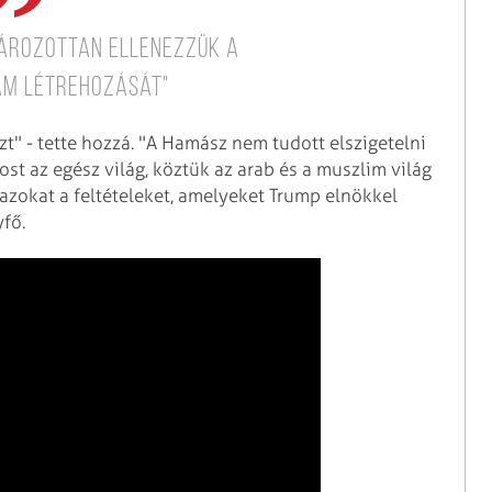
tározottan ellenezzük a
am létrehozását"
zt" - tette hozzá. "A Hamász nem tudott elszigetelni
st az egész világ, köztük az arab és a muszlim világ
azokat a feltételeket, amelyeket Trump elnökkel
fő.