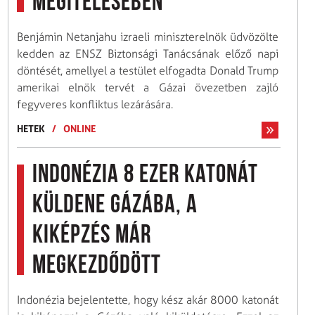
megítélésében
Benjámin Netanjahu izraeli miniszterelnök üdvözölte
kedden az ENSZ Biztonsági Tanácsának előző napi
döntését, amellyel a testület elfogadta Donald Trump
amerikai elnök tervét a Gázai övezetben zajló
fegyveres konfliktus lezárására.
HETEK
/
ONLINE
Indonézia 8 ezer katonát
küldene Gázába, a
kiképzés már
megkezdődött
Indonézia bejelentette, hogy kész akár 8000 katonát