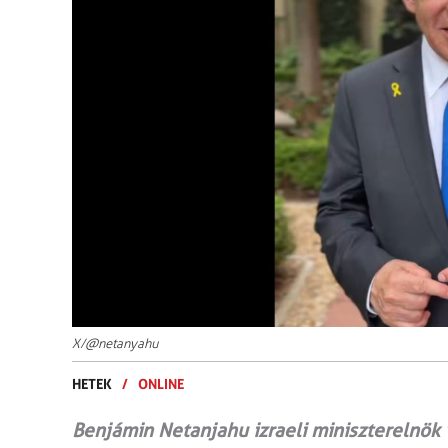
X/@netanyahu
HETEK
/
ONLINE
Benjámin Netanjahu izraeli miniszterelnök 