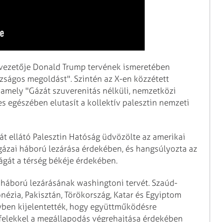
k vezetője Donald Trump tervének ismeretében
azságos megoldást". Szintén az X-en közzétett
 amely "Gázát szuverenitás nélküli, nemzetközi
jes egészében elutasít a kollektív palesztin nemzeti
át ellátó Palesztin Hatóság üdvözölte az amerikai
 gázai háború lezárása érdekében, és hangsúlyozta az
ágát a térség békéje érdekében.
 háború lezárásának washingtoni tervét. Szaúd-
onézia, Pakisztán, Törökország, Katar és Egyiptom
lyben kijelentették, hogy együttműködésre
t felekkel a megállapodás végrehajtása érdekében