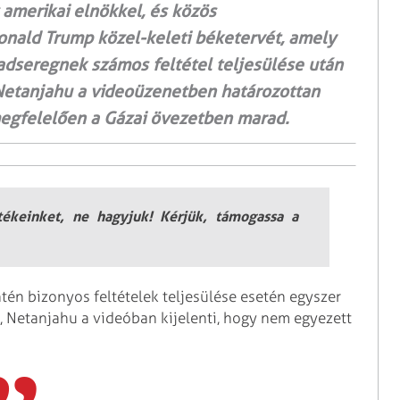
 amerikai elnökkel, és közös
onald Trump közel-keleti béketervét, amely
hadseregnek számos feltétel teljesülése után
 Netanjahu a videoüzenetben határozottan
megfelelően a Gázai övezetben marad.
rtékeinket, ne hagyjuk! Kérjük, támogassa a
tén bizonyos feltételek teljesülése esetén egyszer
a, Netanjahu a videóban kijelenti, hogy nem egyezett