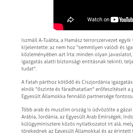
Iszmáíl A-Tuábta, a Hamász terrorszervezet egyi
kijelentette: az nem hoz "semmilyen valódi és ig
közleményében azt írta: minden olyan javaslatot,
igazgatás alatti biztonsági entitásnak tekinti, tel
tudat".
A Fatah párthoz kötődő és Ciszjordánia igazgatás
elnök "őszinte és fáradhatatlan" erőfeszítéseit a
Egyesült Államokka fennálló partnersége fontoss
Több arab és muszlim ország is üdvözölte a gázai
Arábia, Jordánia, az Egyesült Arab Emírségek, Ind
külügyminisztere közös nyilatkozatot írt alá, me
törekednek az Egyesült Államokkal és az érintet