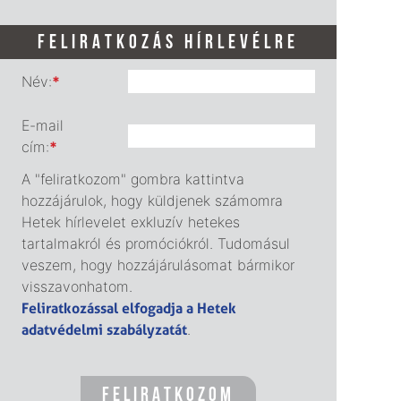
FELIRATKOZÁS HÍRLEVÉLRE
Név:
*
E-mail
cím:
*
A "feliratkozom" gombra kattintva
hozzájárulok, hogy küldjenek számomra
Hetek hírlevelet exkluzív hetekes
tartalmakról és promóciókról. Tudomásul
veszem, hogy hozzájárulásomat bármikor
visszavonhatom.
Feliratkozással elfogadja a Hetek
adatvédelmi szabályzatát
.