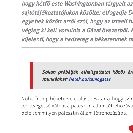
hogy hétfő este Washingtonban tárgyalt az
sajtótájékoztatójukon közölte: elfogadja D
egyebek között arról szól, hogy az izraeli 
végleg ki kell vonulnia a Gázai övezetből.
kijelenti, hogy a hadsereg a béketervnek 
Sokan próbálják elhallgattatni közös é
munkánkat:
hetek.hu/tamogatas
Noha Trump béketerve utalást tesz arra, hogy szin
lehetségessé válhat a palesztin állam létrehozás
bele semmilyen palesztin állam létrehozásába.