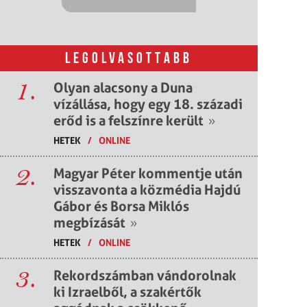
LEGOLVASOTTABB
1.
Olyan alacsony a Duna
vízállása, hogy egy 18. századi
erőd is a felszínre került
»
HETEK
/
ONLINE
2.
Magyar Péter kommentje után
visszavonta a közmédia Hajdú
Gábor és Borsa Miklós
megbízását
»
HETEK
/
ONLINE
3.
Rekordszámban vándorolnak
ki Izraelből, a szakértők