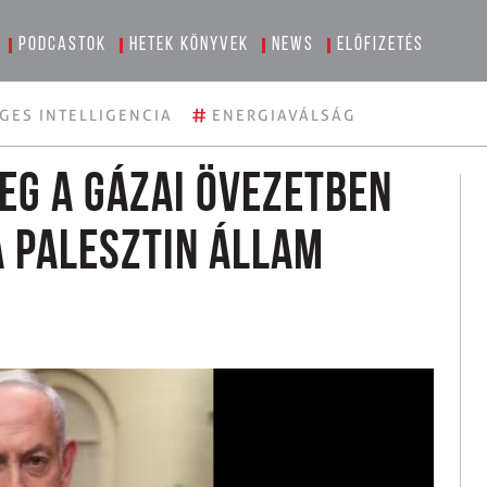
Podcastok
Hetek könyvek
News
Előfizetés
#
GES INTELLIGENCIA
ENERGIAVÁLSÁG
eg a Gázai övezetben
 palesztin állam