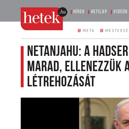
Hírek
Hetilap
Videók
#
#
META
MESTERSÉ
Netanjahu: a hadser
marad, ellenezzük a
létrehozását