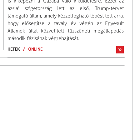
is kiképezni a Gázába való kiküldetésre. Ezzel az
ázsiai szigetország lett az első, Trump-tervet
támogató állam, amely kézzelfogható lépést tett arra,
hogy elősegítse a tavaly év végén az Egyesült
Államok által közvetített tűzszüneti megállapodás
második fázisának végrehajtását.
HETEK
/
ONLINE