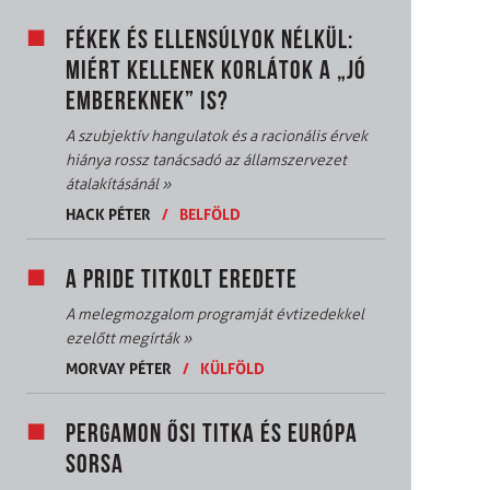
FÉKEK ÉS ELLENSÚLYOK NÉLKÜL:
MIÉRT KELLENEK KORLÁTOK A „JÓ
EMBEREKNEK” IS?
A szubjektív hangulatok és a racionális érvek
hiánya rossz tanácsadó az államszervezet
átalakításánál
»
HACK PÉTER
/
BELFÖLD
A PRIDE TITKOLT EREDETE
A melegmozgalom programját évtizedekkel
ezelőtt megírták
»
MORVAY PÉTER
/
KÜLFÖLD
PERGAMON ŐSI TITKA ÉS EURÓPA
SORSA