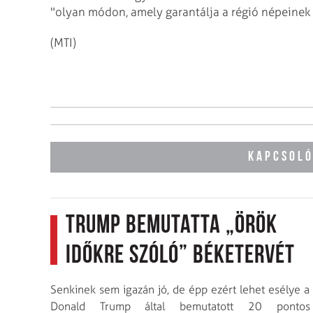
"olyan módon, amely garantálja a régió népeinek b
(MTI)
KAPCSOLÓ
Trump bemutatta „örök
időkre szóló” béketervét
Senkinek sem igazán jó, de épp ezért lehet esélye a
Donald Trump által bemutatott 20 pontos