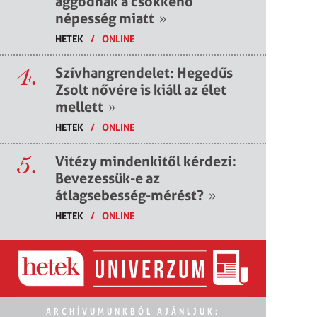
aggódnak a csökkenő
népesség miatt
»
HETEK
/
ONLINE
4.
Szívhangrendelet: Hegedűs
Zsolt nővére is kiáll az élet
mellett
»
HETEK
/
ONLINE
5.
Vitézy mindenkitől kérdezi:
Bevezessük-e az
átlagsebesség-mérést?
»
HETEK
/
ONLINE
ARCHÍVUMUNKBÓL AJÁNLJUK: