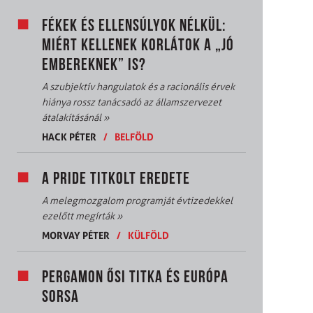
FÉKEK ÉS ELLENSÚLYOK NÉLKÜL:
MIÉRT KELLENEK KORLÁTOK A „JÓ
EMBEREKNEK” IS?
A szubjektív hangulatok és a racionális érvek
hiánya rossz tanácsadó az államszervezet
átalakításánál
»
HACK PÉTER
/
BELFÖLD
A PRIDE TITKOLT EREDETE
A melegmozgalom programját évtizedekkel
ezelőtt megírták
»
MORVAY PÉTER
/
KÜLFÖLD
PERGAMON ŐSI TITKA ÉS EURÓPA
SORSA