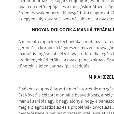
irritálódhatnak, és sugárzó fájdalom, zsibbadás v
nyaki eredetű fejfájás és a mozgáskorlátozottság
érdemes szakemberrel kivizsgáltatni magunkat. D
az egyensúly zavara is azoknál, akiknek a nyaki c
HOGYAN DOLGOZIK A MANUÁLTERÁPIA 
A manuálterápia kézi technikákat, mobilizációt é
gerinc és a környező lágyrészek mozgékonyságának
manuális fogásokat célzott gyakorlatokkal egészít
eredmények érhetők el a nyaki panaszokban. Ez 
tünetek is jelen vannak (pl.: szédülés).
MIK A KEZEL
Elsőként alapos állapotfelmérés történik: mozgás
Ezt követi a célzott manuális beavatkozás, amely o
manuálterápia egyik nagy előnye, hogy a panaszos
meg a diagnosztizálás és a problémák orvoslása. 
megerősítése, a helyes mozgásminták elsajátítása