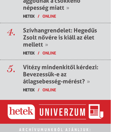
aggódnak a csökkenő
népesség miatt
»
HETEK
/
ONLINE
4.
Szívhangrendelet: Hegedűs
Zsolt nővére is kiáll az élet
mellett
»
HETEK
/
ONLINE
5.
Vitézy mindenkitől kérdezi:
Bevezessük-e az
átlagsebesség-mérést?
»
HETEK
/
ONLINE
ARCHÍVUMUNKBÓL AJÁNLJUK: