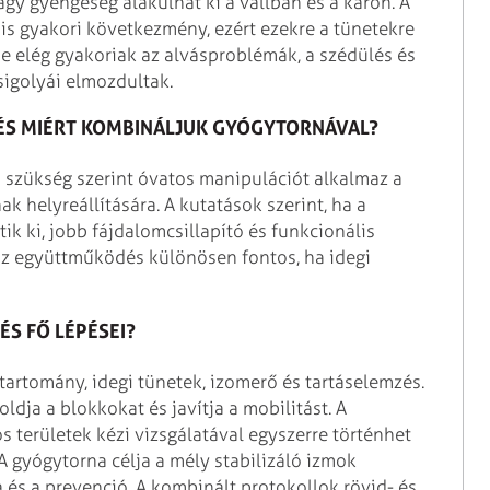
agy gyengeség alakulhat ki a vállban és a karon. A
 is gyakori következmény, ezért ezekre a tünetekre
e elég gyakoriak az alvásproblémák, a szédülés és
sigolyái elmozdultak.
ÉS MIÉRT KOMBINÁLJUK GYÓGYTORNÁVAL?
s szükség szerint óvatos manipulációt alkalmaz a
 helyreállítására. A kutatások szerint, ha a
ik ki, jobb fájdalomcsillapító és funkcionális
az együttműködés különösen fontos, ha idegi
ÉS FŐ LÉPÉSEI?
tartomány, idegi tünetek, izomerő és tartáselemzés.
ldja a blokkokat és javítja a mobilitást. A
 területek kézi vizsgálatával egyszerre történhet
A gyógytorna célja a mély stabilizáló izmok
 és a prevenció. A kombinált protokollok rövid- és