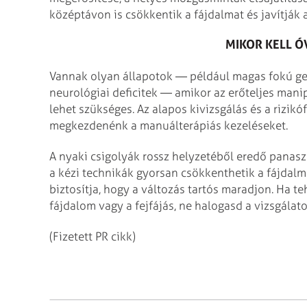
középtávon is csökkentik a fájdalmat és javítják 
MIKOR KELL Ó
Vannak olyan állapotok — például magas fokú geri
neurológiai deficitek — amikor az erőteljes mani
lehet szükséges. Az alapos kivizsgálás és a rizik
megkezdenénk a manuálterápiás kezeléseket.
A nyaki csigolyák rossz helyzetéből eredő panasz
a kézi technikák gyorsan csökkenthetik a fájdalm
biztosítja, hogy a változás tartós maradjon. Ha t
fájdalom vagy a fejfájás, ne halogasd a vizsgálato
(Fizetett PR cikk)