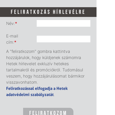
FELIRATKOZÁS HÍRLEVÉLRE
Név:
*
E-mail
cím:
*
A "feliratkozom" gombra kattintva
hozzájárulok, hogy küldjenek számomra
Hetek hírlevelet exkluzív hetekes
tartalmakról és promóciókról. Tudomásul
veszem, hogy hozzájárulásomat bármikor
visszavonhatom.
Feliratkozással elfogadja a Hetek
adatvédelmi szabályzatát
.