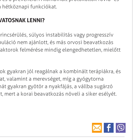
a hétköznapi funkciókat.
VATOSNAK LENNI?
ncsérülés, súlyos instabilitás vagy progresszív
puláció nem ajánlott, és más orvosi beavatkozás
ófaktorok felmérése mindig elengedhetetlen, mielőtt
ok gyakran jól reagálnak a kombinált terápiákra, és
at, valamint a merevséget, míg a gyógytorna
ehát gyakran gyötör a nyakfájás, a vállba sugárzó
t, mert a korai beavatkozás növeli a siker esélyét.