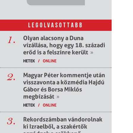
LEGOLVASOTTABB
1.
Olyan alacsony a Duna
vízállása, hogy egy 18. századi
erőd is a felszínre került
»
HETEK
/
ONLINE
2.
Magyar Péter kommentje után
visszavonta a közmédia Hajdú
Gábor és Borsa Miklós
megbízását
»
HETEK
/
ONLINE
3.
Rekordszámban vándorolnak
ki Izraelből, a szakértők