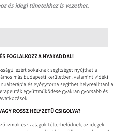
z és idegi tünetekhez is vezethet.
ÉS FOGLALKOZZ A NYAKADDAL!
osságú, ezért sokaknak segítséget nyújthat a
zámos más budapesti kerületben, valamint vidéki
álterápia és gyógytorna segíthet helyreállítani a
lterapeuták együttműködése gyakran gyorsabb és
eavatkozások.
VAGY ROSSZ HELYZETŰ CSIGOLYA?
ező izmok és szalagok túlterhelődnek, az idegek