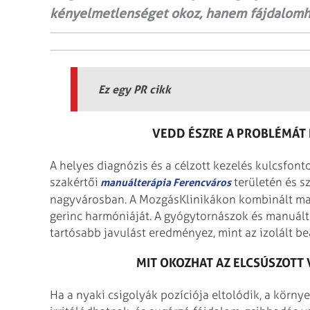
kényelmetlenséget okoz, hanem fájdalomho
Ez egy PR cikk
VEDD ÉSZRE A PROBLÉMÁT 
A helyes diagnózis és a célzott kezelés kulcsfont
szakértői
területén és s
manuálterápia Ferencváros
nagyvárosban. A MozgásKlinikákon kombinált manu
gerinc harmóniáját. A gyógytornászok és manuá
tartósabb javulást eredményez, mint az izolált b
MIT OKOZHAT AZ ELCSÚSZOTT 
Ha a nyaki csigolyák pozíciója eltolódik, a körny