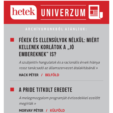
ARCHÍVUMUNKBÓL AJÁNLJUK:
FÉKEK ÉS ELLENSÚLYOK NÉLKÜL: MIÉRT
KELLENEK KORLÁTOK A „JÓ
EMBEREKNEK” IS?
A szubjektív hangulatok és a racionális érvek hiánya
rossz tanácsadó az államszervezet átalakításánál
»
HACK PÉTER
/
BELFÖLD
A PRIDE TITKOLT EREDETE
A melegmozgalom programját évtizedekkel ezelőtt
megírták
»
MORVAY PÉTER
/
KÜLFÖLD