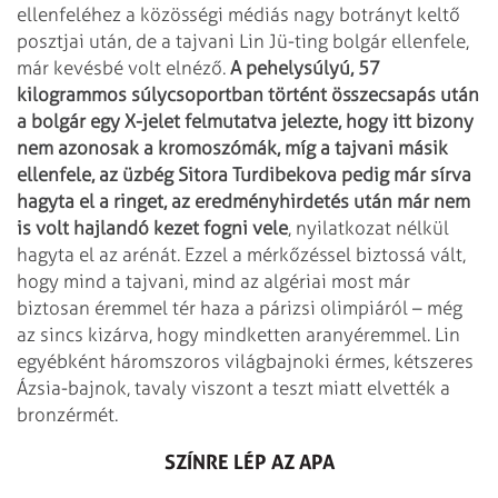
ellenfeléhez a közösségi médiás nagy botrányt keltő
posztjai után, de a tajvani Lin Jü-ting bolgár ellenfele,
már kevésbé volt elnéző.
A pehelysúlyú, 57
kilogrammos súlycsoportban történt összecsapás után
a bolgár egy X-jelet felmutatva jelezte, hogy itt bizony
nem azonosak a kromoszómák, míg a tajvani másik
ellenfele, az üzbég Sitora Turdibekova pedig már sírva
hagyta el a ringet, az eredményhirdetés után már nem
is volt hajlandó kezet fogni vele
, nyilatkozat nélkül
hagyta el az arénát. Ezzel a mérkőzéssel biztossá vált,
hogy mind a tajvani, mind az algériai most már
biztosan éremmel tér haza a párizsi olimpiáról – még
az sincs kizárva, hogy mindketten aranyéremmel. Lin
egyébként háromszoros világbajnoki érmes, kétszeres
Ázsia-bajnok, tavaly viszont a teszt miatt elvették a
bronzérmét.
SZÍNRE LÉP AZ APA