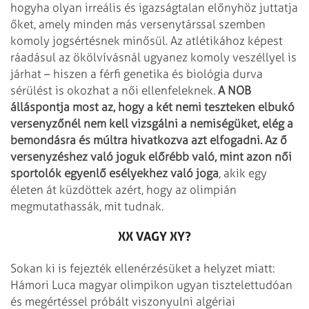
hogyha olyan irreális és igazságtalan előnyhöz juttatja
őket, amely minden más versenytárssal szemben
komoly jogsértésnek minősül. Az atlétikához képest
ráadásul az ökölvívásnál ugyanez komoly veszéllyel is
járhat – hiszen a férfi genetika és biológia durva
sérülést is okozhat a női ellenfeleknek.
A NOB
álláspontja most az, hogy a két nemi teszteken elbukó
versenyzőnél nem kell vizsgálni a nemiségüket, elég a
bemondásra és múltra hivatkozva azt elfogadni. Az ő
versenyzéshez való joguk előrébb való, mint azon női
sportolók egyenlő esélyekhez való joga
, akik egy
életen át küzdöttek azért, hogy az olimpián
megmutathassák, mit tudnak.
XX VAGY XY?
Sokan ki is fejezték ellenérzésüket a helyzet miatt:
Hámori Luca magyar olimpikon ugyan tisztelettudóan
és megértéssel próbált viszonyulni algériai