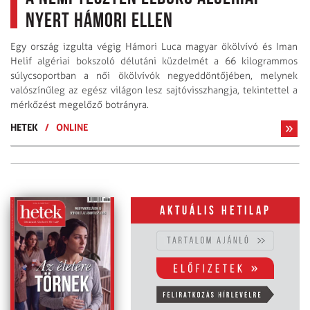
nyert Hámori ellen
Egy ország izgulta végig Hámori Luca magyar ökölvívó és Iman
Helif algériai bokszoló délutáni küzdelmét a 66 kilogrammos
súlycsoportban a női ökölvívók negyeddöntőjében, melynek
valószínűleg az egész világon lesz sajtóvisszhangja, tekintettel a
mérkőzést megelőző botrányra.
HETEK
/
ONLINE
Aktuális hetilap