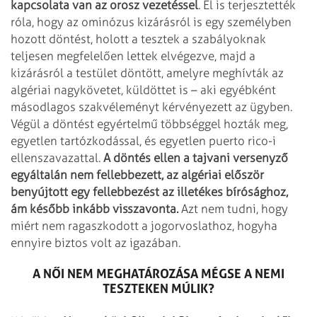
kapcsolata van az orosz vezetéssel
. El is terjesztették
róla, hogy az ominózus kizárásról is egy személyben
hozott döntést, holott a tesztek a szabályoknak
teljesen megfelelően lettek elvégezve, majd a
kizárásról a testület döntött, amelyre meghívták az
algériai nagykövetet, küldöttet is – aki egyébként
másodlagos szakvéleményt kérvényezett az ügyben.
Végül a döntést egyértelmű többséggel hozták meg,
egyetlen tartózkodással, és egyetlen puerto rico-i
ellenszavazattal.
A döntés ellen a tajvani versenyző
egyáltalán nem fellebbezett, az algériai először
benyújtott egy fellebbezést az illetékes bírósághoz,
ám később inkább visszavonta.
Azt nem tudni, hogy
miért nem ragaszkodott a jogorvoslathoz, hogyha
ennyire biztos volt az igazában.
A NŐI NEM MEGHATÁROZÁSA MÉGSE A NEMI
TESZTEKEN MÚLIK?