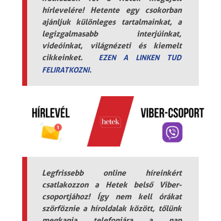
hírlevelére! Hetente egy csokorban
ajánljuk különleges tartalmainkat, a
legizgalmasabb interjúinkat,
videóinkat, világnézeti és kiemelt
cikkeinket.
EZEN A LINKEN TUD
.
FELIRATKOZNI
Legfrissebb online híreinkért
csatlakozzon a Hetek belső Viber-
csoportjához! Így nem kell órákat
szörföznie a híroldalak között, tőlünk
megkapja telefonjára a nap