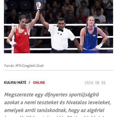
Forrás: MTI/Czeglédi Zsolt
KULIFAI MÁTÉ
/
ONLINE
2024. 08. 05.
Megszerezte egy díjnyertes sportújságíró
azokat a nemi teszteket és hivatalos leveleket,
amelyek arról tanúskodnak, hogy az algériai