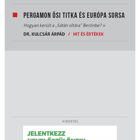
PERGAMON ŐSI TITKA ÉS EURÓPA SORSA
Hogyan került a „Sátán oltára” Berlinbe?
»
DR. KULCSÁR ÁRPÁD
/
HIT ÉS ÉRTÉKEK
HIRDETÉS