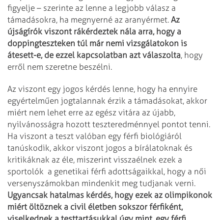
figyelje – szerinte az lenne a legjobb válasz a
támadásokra, ha megnyerné az aranyérmet.
Az
újságírók viszont rákérdeztek nála arra, hogy a
doppingteszteken túl már nemi vizsgálatokon is
átesett-e, de ezzel kapcsolatban azt válaszolta
, hogy
erről nem szeretne beszélni.
Az viszont egy jogos kérdés lenne, hogy ha ennyire
egyértelműen jogtalannak érzik a támadásokat, akkor
miért nem lehet erre az egész vitára az újabb,
nyilvánosságra hozott teszteredménnyel pontot tenni.
Ha viszont a teszt valóban egy férfi biológiáról
tanúskodik, akkor viszont jogos a bírálatoknak és
kritikáknak az éle, miszerint visszaélnek ezek a
sportolók a genetikai férfi adottságaikkal, hogy a női
versenyszámokban mindenkit meg tudjanak verni.
Ugyancsak hatalmas kérdés, hogy ezek az olimpikonok
miért öltöznek a civil életben sokszor férfiként,
viselkednek a testtartásukkal úgy mint, egy férfi,