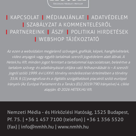
KAPCSOLAT
MÉDIAAJÁNLAT
ADATVÉDELEM
SZABÁLYZAT A KOMMENTELÉSRŐL
PARTNEREINK
ÁSZF
POLITIKAI HIRDETÉSEK
WEBSHOP TÁJÉKOZTATÓ
Az ezen a weboldalon megjelenő szövegek, grafikák, képek, hangfelvételek,
video anyagok vagy egyéb tartalmak szerzői jogvédelem alatt állnak. A
Hetek.hu Kft. minden jogot fenntart a tartalommal kapcsolatosan, beleértve a
tartalom szöveg- és adatbányászat céljára való felhasználását is – A szerzői
jogról szóló 1999. évi LXXVI. törvény rendelkezései értelmében a törvény
35/A. § (1) paragrafusa és a digitális szolgáltatások piacairól szóló európai
irányelv (Az Európai Parlament és a Tanács (EU) 2019/790 Irányelve) 4. cikke
alapján. © 2026 HETEK.HU Kft.
Nemzeti Média - és Hírközlési Hatóság, 1525 Budapest,
Pf. 75. | +36 1 457 7100 (telefon) | +36 1 356 5520
(fax) |
info@nmhh.hu
| www.nmhh.hu