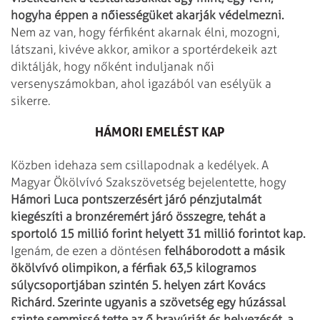
hogyha éppen a nőiességüket akarják védelmezni.
Nem az van, hogy férfiként akarnak élni, mozogni,
látszani, kivéve akkor, amikor a sportérdekeik azt
diktálják, hogy nőként induljanak női
versenyszámokban, ahol igazából van esélyük a
sikerre.
HÁMORI EMELÉST KAP
Közben idehaza sem csillapodnak a kedélyek. A
Magyar Ökölvívó Szakszövetség bejelentette, hogy
Hámori Luca pontszerzésért járó pénzjutalmát
kiegészíti a bronzéremért járó összegre, tehát a
sportoló 15 millió forint helyett 31 millió forintot kap.
Igenám, de ezen a döntésen
felháborodott a másik
ökölvívó olimpikon, a férfiak 63,5 kilogramos
súlycsoportjában szintén 5. helyen zárt Kovács
Richárd. Szerinte ugyanis a szövetség egy húzással
szinte semmissé tette az ő bravúrját és helyezését, a