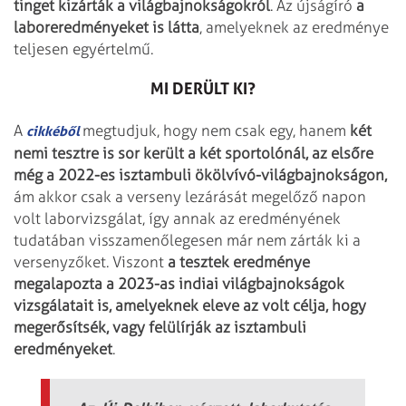
tinget kizárták a világbajnokságokról
. Az újságíró
a
laboreredményeket is látta
, amelyeknek az eredménye
teljesen egyértelmű.
MI DERÜLT KI?
A
megtudjuk, hogy nem csak egy, hanem
két
cikkéből
nemi tesztre is sor került a két sportolónál, az elsőre
még a 2022-es isztambuli ökölvívó-világbajnokságon,
ám akkor csak a verseny lezárását megelőző napon
volt laborvizsgálat, így annak az eredményének
tudatában visszamenőlegesen már nem zárták ki a
versenyzőket. Viszont
a tesztek eredménye
megalapozta a 2023-as indiai világbajnokságok
vizsgálatait is, amelyeknek eleve az volt célja, hogy
megerősítsék, vagy felülírják az isztambuli
eredményeket
.