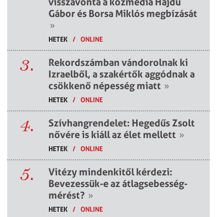
visszavonta a közmédia Hajdú
Gábor és Borsa Miklós megbízását
»
HETEK
/
ONLINE
3.
Rekordszámban vándorolnak ki
Izraelből, a szakértők aggódnak a
csökkenő népesség miatt
»
HETEK
/
ONLINE
4.
Szívhangrendelet: Hegedűs Zsolt
nővére is kiáll az élet mellett
»
HETEK
/
ONLINE
5.
Vitézy mindenkitől kérdezi:
Bevezessük-e az átlagsebesség-
mérést?
»
HETEK
/
ONLINE