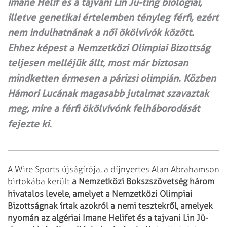
Imane Helif és a tajvani Lin Jü-ting biológiai,
illetve genetikai értelemben tényleg férfi, ezért
nem indulhatnának a női ökölvívók között.
Ehhez képest a Nemzetközi Olimpiai Bizottság
teljesen melléjük állt, most már biztosan
mindketten érmesen a párizsi olimpián. Közben
Hámori Lucának magasabb jutalmat szavaztak
meg, mire a férfi ökölvívónk felháborodását
fejezte ki.
A Wire Sports újságírója, a díjnyertes Alan Abrahamson
birtokába került
a Nemzetközi Bokszszövetség három
hivatalos levele, amelyet a Nemzetközi Olimpiai
Bizottságnak írtak azokról a nemi tesztekről, amelyek
nyomán az algériai Imane Helifet és a tajvani Lin Jü-