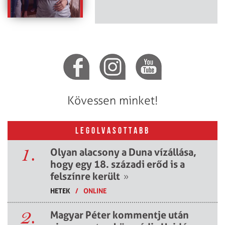
Kövessen minket!
LEGOLVASOTTABB
1.
Olyan alacsony a Duna vízállása,
hogy egy 18. századi erőd is a
felszínre került
»
HETEK
/
ONLINE
2.
Magyar Péter kommentje után