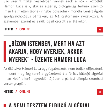
Szó szerint fizikai veszélyben vannak azok a nők - közöttük
Hámori Luca is -, akik az algériai, biológiailag férfinak számító
Iman Helif ellen lépnek ringbe bokszolni - mondta Lénárt Ágota
sportpszichológus pénteken, az M1 csatornának nyilatkozva. A
szakember szerint ez a nők jogait csorbítja a játékokon.
HETEK
/
ONLINE
„Bízom Istenben, mert ha azt
akarja, hogy nyerjek, akkor
nyerek” - üzente Hámori Luca
Az ökölvívó Hámori Luca úgy fogalmazott: nem tudják elijeszteni,
mindent meg fog tenni a győzelemért a férfias külsejű algériai
Iman Helif elleni negyeddöntőjében a párizsi olimpia szombati
versenynapján.
HETEK
/
ONLINE
A nemi teszten elbukó algériai