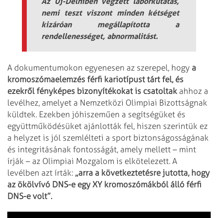
Az Új-Delhiben végzett laborkutatás,
nemi teszt viszont minden kétséget
kizáróan megállapította a
rendellenességet, abnormalitást.
A dokumentumokon egyenesen az szerepel, hogy
a
kromoszómaelemzés férfi kariotípust tárt fel, és
ezekről fényképes bizonyítékokat is csatoltak
ahhoz a
levélhez, amelyet a Nemzetközi Olimpiai Bizottságnak
küldtek. Ezekben jóhiszeműen a segítségüket és
együttműködésüket ajánlották fel, hiszen szerintük ez
a helyzet is jól szemlélteti a sport biztonságosságának
és integritásának fontosságát, amely mellett – mint
írják – az Olimpiai Mozgalom is elkötelezett. A
levélben azt írták:
„arra a következtetésre jutotta, hogy
az ökölvívó DNS-e egy XY kromoszómákból álló férfi
DNS-e volt”.