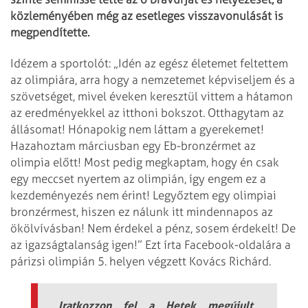
közleményében még az esetleges visszavonulását is
megpendítette.
Idézem a sportolót: „Idén az egész életemet feltettem
az olimpiára, arra hogy a nemzetemet képviseljem és a
szövetséget, mivel éveken keresztül vittem a hátamon
az eredményekkel az itthoni bokszot. Otthagytam az
állásomat! Hónapokig nem láttam a gyerekemet!
Hazahoztam márciusban egy Eb-bronzérmet az
olimpia előtt! Most pedig megkaptam, hogy én csak
egy meccset nyertem az olimpián, így engem ez a
kezdeményezés nem érint! Legyőztem egy olimpiai
bronzérmest, hiszen ez nálunk itt mindennapos az
ökölvívásban! Nem érdekel a pénz, sosem érdekelt! De
az igazságtalanság igen!” Ezt írta Facebook-oldalára a
párizsi olimpián 5. helyen végzett Kovács Richárd.
Iratkozzon fel a Hetek megújult