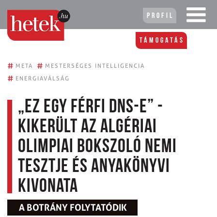
Profil
Támogatás
#
#
META
MESTERSÉGES INTELLIGENCIA
#
ENERGIAVÁLSÁG
„Ez egy férfi DNS-e” -
Kikerült az algériai
olimpiai bokszoló nemi
tesztje és anyakönyvi
kivonata
A BOTRÁNY FOLYTATÓDIK