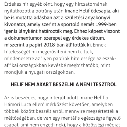
Érdekes hír egyébként, hogy egy hírcsatornának
nyilatkozott a botrány után
Imane Helif édesapja, aki
be is mutatta adásban azt a születési anyakönyvi
kivonatot, amely szerint a sportoló nemét 1999-ben
igenis lányként határozták meg. Ehhez képest viszont
a dokumentumon szerepel egy érdekes dátum,
miszerint a papírt 2018-ban állították ki.
Ennek
hitelességét mi megerősíteni nem tudjuk,
mindenesetre az ilyen papírok hitelessége az észak-
afrikai országokban kevésbé megbízhatóbb, mint
mondjuk a nyugati országokban.
HELIF NEM AKART BESZÉLNI A NEMI TESZTRŐL
Az is beszédes, hogy interjút adott Imane Helif a
Hámori Luca elleni mérkőzést követően, amelyben
többek között beszélt arról, mennyire megsértették a
méltóságában, de van egy mentális egészségre figyelő
csapat, ami nem engedi neki, hogy a közösségi médiát