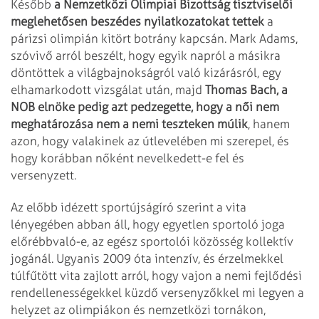
Később
a Nemzetközi Olimpiai Bizottság tisztviselői
meglehetősen beszédes nyilatkozatokat tettek
a
párizsi olimpián kitört botrány kapcsán. Mark Adams,
szóvivő arról beszélt, hogy egyik napról a másikra
döntöttek a világbajnokságról való kizárásról, egy
elhamarkodott vizsgálat után, majd
Thomas Bach, a
NOB elnöke pedig azt pedzegette, hogy a női nem
meghatározása nem a nemi teszteken múlik
, hanem
azon, hogy valakinek az útlevelében mi szerepel, és
hogy korábban nőként nevelkedett-e fel és
versenyzett.
Az előbb idézett sportújságíró szerint a vita
lényegében abban áll, hogy egyetlen sportoló joga
előrébbvaló-e, az egész sportolói közösség kollektív
jogánál. Ugyanis 2009 óta intenzív, és érzelmekkel
túlfűtött vita zajlott arról, hogy vajon a nemi fejlődési
rendellenességekkel küzdő versenyzőkkel mi legyen a
helyzet az olimpiákon és nemzetközi tornákon,