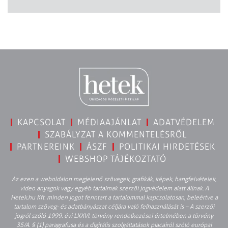
KAPCSOLAT
MÉDIAAJÁNLAT
ADATVÉDELEM
SZABÁLYZAT A KOMMENTELÉSRŐL
PARTNEREINK
ÁSZF
POLITIKAI HIRDETÉSEK
WEBSHOP TÁJÉKOZTATÓ
Az ezen a weboldalon megjelenő szövegek, grafikák, képek, hangfelvételek,
video anyagok vagy egyéb tartalmak szerzői jogvédelem alatt állnak. A
Hetek.hu Kft. minden jogot fenntart a tartalommal kapcsolatosan, beleértve a
tartalom szöveg- és adatbányászat céljára való felhasználását is – A szerzői
jogról szóló 1999. évi LXXVI. törvény rendelkezései értelmében a törvény
35/A. § (1) paragrafusa és a digitális szolgáltatások piacairól szóló európai