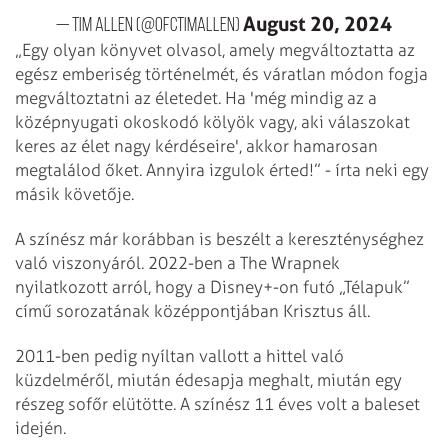
August 20, 2024
— Tim Allen (@ofctimallen)
„Egy olyan könyvet olvasol, amely megváltoztatta az
egész emberiség történelmét, és váratlan módon fogja
megváltoztatni az életedet. Ha 'még mindig az a
középnyugati okoskodó kölyök vagy, aki válaszokat
keres az élet nagy kérdéseire', akkor hamarosan
megtalálod őket. Annyira izgulok érted!” - írta neki egy
másik követője.
A színész már korábban is beszélt a kereszténységhez
való viszonyáról. 2022-ben a The Wrapnek
nyilatkozott arról, hogy a Disney+-on futó „Télapuk”
című sorozatának középpontjában Krisztus áll.
2011-ben pedig nyíltan vallott a hittel való
küzdelméről, miután édesapja meghalt, miután egy
részeg sofőr elütötte. A színész 11 éves volt a baleset
idején.