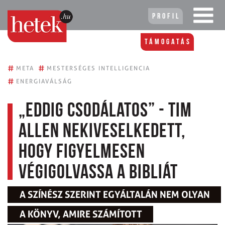
Profil
Támogatás
#
#
META
MESTERSÉGES INTELLIGENCIA
#
ENERGIAVÁLSÁG
„Eddig csodálatos” - Tim
Allen nekiveselkedett,
hogy figyelmesen
végigolvassa a Bibliát
A SZÍNÉSZ SZERINT EGYÁLTALÁN NEM OLYAN
A KÖNYV, AMIRE SZÁMÍTOTT