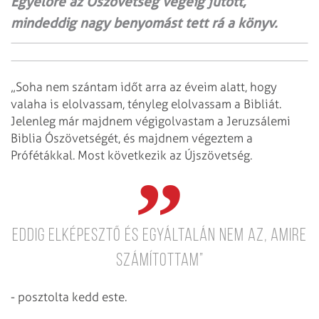
Egyelőre az Ószövetség végéig jutott,
mindeddig nagy benyomást tett rá a könyv.
„Soha nem szántam időt arra az éveim alatt, hogy
valaha is elolvassam, tényleg elolvassam a Bibliát.
Jelenleg már majdnem végigolvastam a Jeruzsálemi
Biblia Ószövetségét, és majdnem végeztem a
Prófétákkal. Most következik az Újszövetség.
Eddig elképesztő és egyáltalán nem az, amire
számítottam”
- posztolta kedd este.