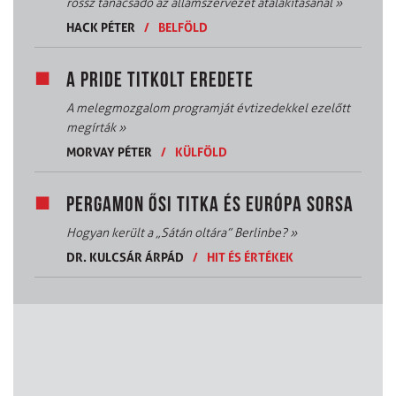
rossz tanácsadó az államszervezet átalakításánál
»
HACK PÉTER
/
BELFÖLD
A PRIDE TITKOLT EREDETE
A melegmozgalom programját évtizedekkel ezelőtt
megírták
»
MORVAY PÉTER
/
KÜLFÖLD
PERGAMON ŐSI TITKA ÉS EURÓPA SORSA
Hogyan került a „Sátán oltára” Berlinbe?
»
DR. KULCSÁR ÁRPÁD
/
HIT ÉS ÉRTÉKEK