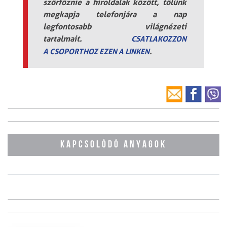
szörföznie a híroldalak között, tőlünk
megkapja telefonjára a nap
legfontosabb világnézeti
tartalmait.
CSATLAKOZZON
.
A
CSOPORTHOZ EZEN A LINKEN
KAPCSOLÓDÓ ANYAGOK