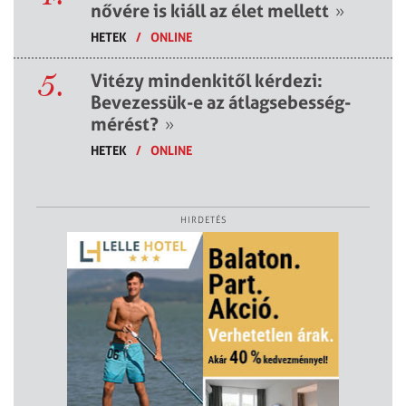
nővére is kiáll az élet mellett
»
HETEK
/
ONLINE
5.
Vitézy mindenkitől kérdezi:
Bevezessük-e az átlagsebesség-
mérést?
»
HETEK
/
ONLINE
HIRDETÉS