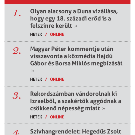
1.
Olyan alacsony a Duna vízállása,
hogy egy 18. századi erőd is a
felszínre került
»
HETEK
/
ONLINE
2.
Magyar Péter kommentje után
visszavonta a közmédia Hajdú
Gábor és Borsa Miklós megbízását
»
HETEK
/
ONLINE
3.
Rekordszámban vándorolnak ki
Izraelből, a szakértők aggódnak a
csökkenő népesség miatt
»
HETEK
/
ONLINE
4.
Szívhangrendelet: Hegedűs Zsolt