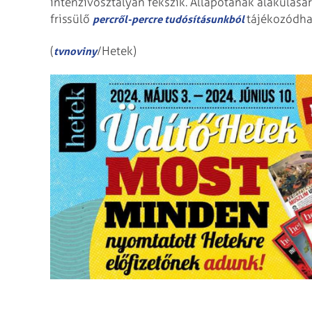
intenzívosztályán fekszik. Állapotának alakulásá
frissülő
tájékozódha
percről-percre tudósításunkból
(
/Hetek)
tvnoviny