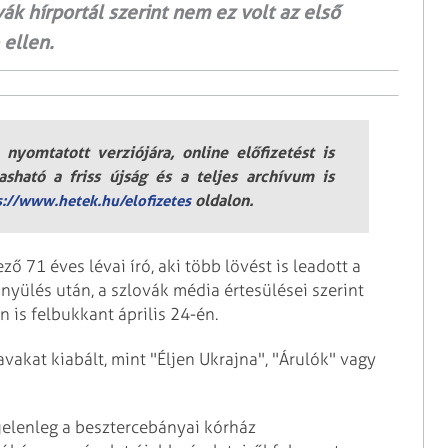
ák hírportál szerint nem ez volt az első
 ellen.
nyomtatott verziójára, online előfizetést is
sható a friss újság és a teljes archívum is
oldalon.
s://www.hetek.hu/elofizetes
ő 71 éves lévai író, aki több lövést is leadott a
yülés után, a szlovák média értesülései szerint
 is felbukkant április 24-én.
vakat kiabált, mint "Éljen Ukrajna", "Árulók" vagy
o jelenleg a besztercebányai kórház