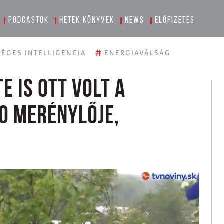
Podcastok
Hetek könyvek
News
Előfizetés
#
ÉGES INTELLIGENCIA
ENERGIAVÁLSÁG
e is ott volt a
o merénylője,