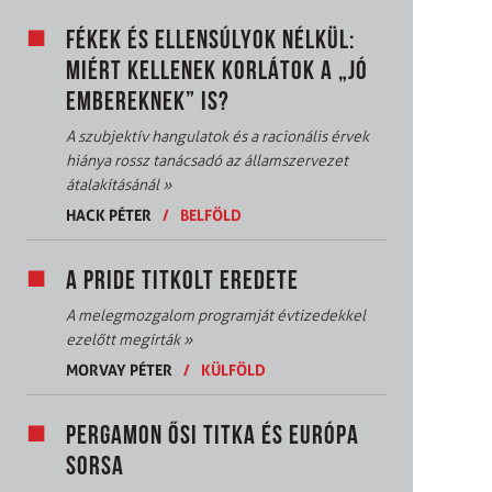
FÉKEK ÉS ELLENSÚLYOK NÉLKÜL:
MIÉRT KELLENEK KORLÁTOK A „JÓ
EMBEREKNEK” IS?
A szubjektív hangulatok és a racionális érvek
hiánya rossz tanácsadó az államszervezet
átalakításánál
»
HACK PÉTER
/
BELFÖLD
A PRIDE TITKOLT EREDETE
A melegmozgalom programját évtizedekkel
ezelőtt megírták
»
MORVAY PÉTER
/
KÜLFÖLD
PERGAMON ŐSI TITKA ÉS EURÓPA
SORSA