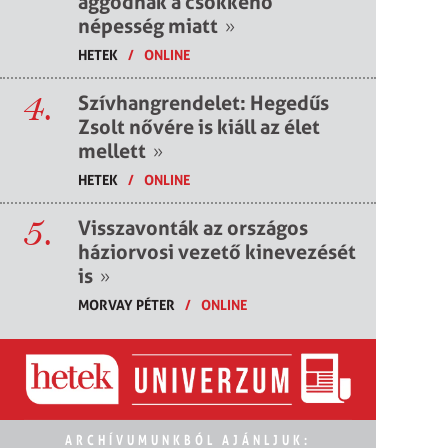
aggódnak a csökkenő
népesség miatt
»
HETEK
/
ONLINE
4.
Szívhangrendelet: Hegedűs
Zsolt nővére is kiáll az élet
mellett
»
HETEK
/
ONLINE
5.
Visszavonták az országos
háziorvosi vezető kinevezését
is
»
MORVAY PÉTER
/
ONLINE
ARCHÍVUMUNKBÓL AJÁNLJUK: