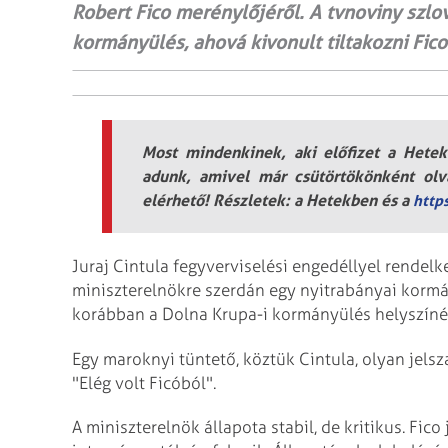
Robert Fico merénylőjéről. A tvnoviny szlov
kormányülés, ahová kivonult tiltakozni Fico
Most mindenkinek, aki előfizet a Hetek 
adunk, amivel már csütörtökönként olva
elérhető! Részletek: a Hetekben és a
http
Juraj Cintula fegyverviselési engedéllyel rendelkez
miniszterelnökre szerdán egy nyitrabányai kormán
korábban a Dolna Krupa-i kormányülés helyszínén
Egy maroknyi tüntető, köztük Cintula, olyan jelsza
"Elég volt Ficóból".
A miniszterelnök állapota stabil, de kritikus. Fic