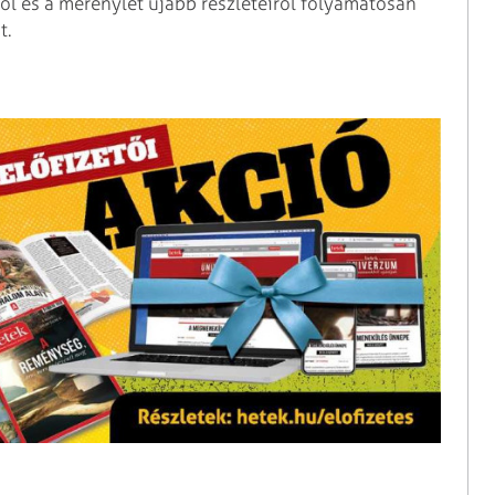
ról és a merénylet újabb részleteiről folyamatosan
t.