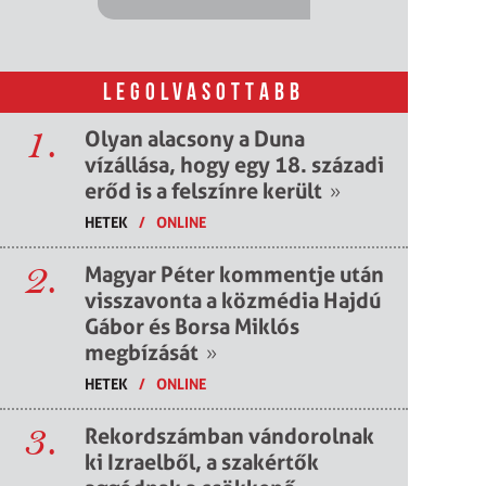
LEGOLVASOTTABB
1.
Olyan alacsony a Duna
vízállása, hogy egy 18. századi
erőd is a felszínre került
»
HETEK
/
ONLINE
2.
Magyar Péter kommentje után
visszavonta a közmédia Hajdú
Gábor és Borsa Miklós
megbízását
»
HETEK
/
ONLINE
3.
Rekordszámban vándorolnak
ki Izraelből, a szakértők