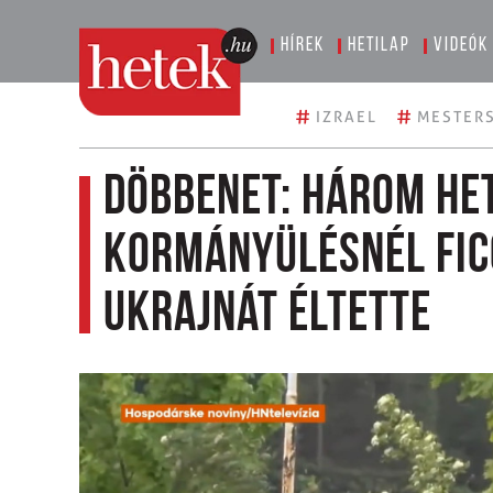
Hírek
Hetilap
Videók
#
#
IZRAEL
MESTERS
Döbbenet: három het
kormányülésnél Fic
Ukrajnát éltette