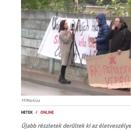
YT/Markíza
HETEK
/
ONLINE
Újabb részletek derültek ki az életveszély