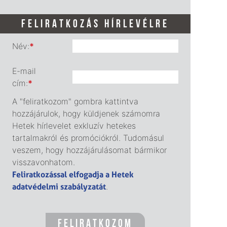
FELIRATKOZÁS HÍRLEVÉLRE
Név:
*
E-mail
cím:
*
A "feliratkozom" gombra kattintva
hozzájárulok, hogy küldjenek számomra
Hetek hírlevelet exkluzív hetekes
tartalmakról és promóciókról. Tudomásul
veszem, hogy hozzájárulásomat bármikor
visszavonhatom.
Feliratkozással elfogadja a Hetek
adatvédelmi szabályzatát
.