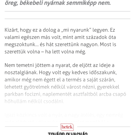
öreg, békebeli nyárnak semmiképp nem.
Kizárt, hogy ez a dolog a „mi nyarunk” legyen. Ez
valami egészen más volt, mint amit századok óta
megszoktunk… és hát szerettünk nagyon. Most is
szerettük volna – ha lett volna még.
Nem temetni jöttem a nyarat, de eljött az ideje a
nosztalgiának. Hogy volt egy kedves időszakunk,
amikor még nem égett el a termés a saját szárán,
lehetett gyötrelmek nélkül várost nézni, gyerekkel
parkban focizni, naplementét asztfaltból arcba csapó
hőhullám nélkül csodálni.
Igazi közkincs volt a nyár, a nagy átélés, egy nemrég
még elérhető vékonyka tortaszelet magából a
„boldogság”-ból.