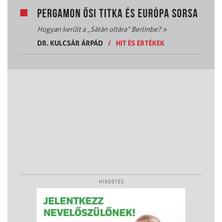
PERGAMON ŐSI TITKA ÉS EURÓPA SORSA
Hogyan került a „Sátán oltára” Berlinbe?
»
DR. KULCSÁR ÁRPÁD
/
HIT ÉS ÉRTÉKEK
HIRDETÉS