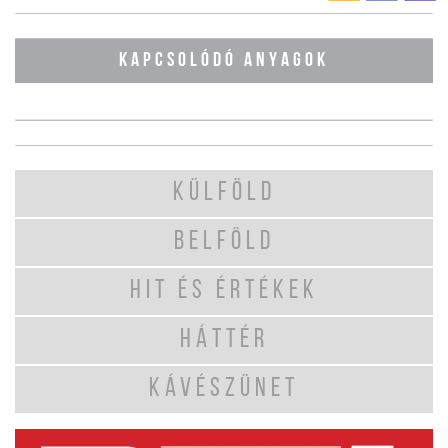
KAPCSOLÓDÓ ANYAGOK
KÜLFÖLD
BELFÖLD
HIT ÉS ÉRTÉKEK
HÁTTÉR
KÁVÉSZÜNET