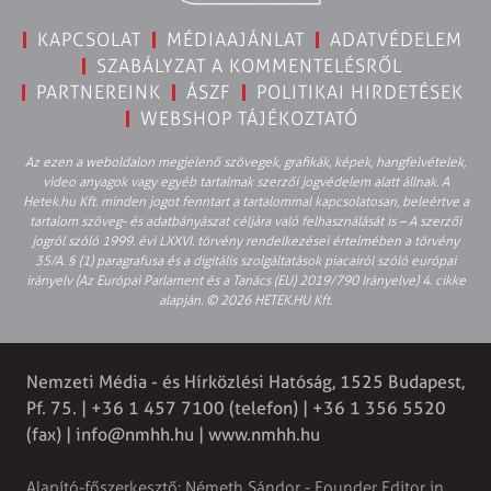
KAPCSOLAT
MÉDIAAJÁNLAT
ADATVÉDELEM
SZABÁLYZAT A KOMMENTELÉSRŐL
PARTNEREINK
ÁSZF
POLITIKAI HIRDETÉSEK
WEBSHOP TÁJÉKOZTATÓ
Az ezen a weboldalon megjelenő szövegek, grafikák, képek, hangfelvételek,
video anyagok vagy egyéb tartalmak szerzői jogvédelem alatt állnak. A
Hetek.hu Kft. minden jogot fenntart a tartalommal kapcsolatosan, beleértve a
tartalom szöveg- és adatbányászat céljára való felhasználását is – A szerzői
jogról szóló 1999. évi LXXVI. törvény rendelkezései értelmében a törvény
35/A. § (1) paragrafusa és a digitális szolgáltatások piacairól szóló európai
irányelv (Az Európai Parlament és a Tanács (EU) 2019/790 Irányelve) 4. cikke
alapján. © 2026 HETEK.HU Kft.
Nemzeti Média - és Hírközlési Hatóság, 1525 Budapest,
Pf. 75. | +36 1 457 7100 (telefon) | +36 1 356 5520
(fax) |
info@nmhh.hu
| www.nmhh.hu
Alapító-főszerkesztő: Németh Sándor - Founder Editor in