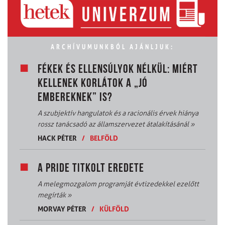
ARCHÍVUMUNKBÓL AJÁNLJUK:
FÉKEK ÉS ELLENSÚLYOK NÉLKÜL: MIÉRT
KELLENEK KORLÁTOK A „JÓ
EMBEREKNEK” IS?
A szubjektív hangulatok és a racionális érvek hiánya
rossz tanácsadó az államszervezet átalakításánál
»
HACK PÉTER
/
BELFÖLD
A PRIDE TITKOLT EREDETE
A melegmozgalom programját évtizedekkel ezelőtt
megírták
»
MORVAY PÉTER
/
KÜLFÖLD