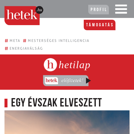
Profil
Támogatás
#
#
META
MESTERSÉGES INTELLIGENCIA
#
ENERGIAVÁLSÁG
hetilap
Egy évszak elveszett