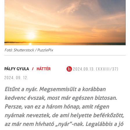
Fotó: Shutterstock / PuzzlePix
PÁLFY GYULA
/
HÁTTÉR
2024.09.13. (XXVIII/37)
2024. 09. 12.
Eltűnt a nyár. Megsemmisült a korábban
kedvenc évszak, most már egészen biztosan.
Persze, van ez a három hónap, amit régen
nyárnak neveztek, de ami helyette beférkőzött,
az már nem hívható „nyár”-nak. Legalábbis a jó