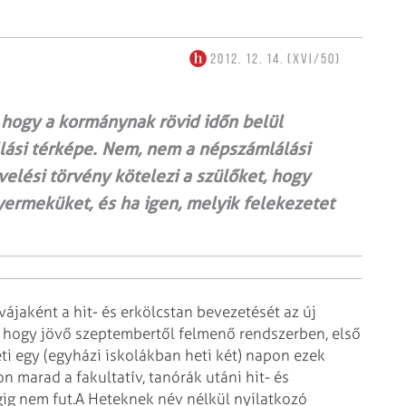
2012. 12. 14. (XVI/50)
, hogy a kormánynak rövid időn belül
llási térképe. Nem, nem a népszámlálási
elési törvény kötelezi a szülőket, hogy
gyermeküket, és ha igen, melyik felekezetet
vájaként a hit- és erkölcstan bevezetését az új
, hogy jövő szeptembertől felmenő rendszerben, első
ti egy (egyházi iskolákban heti két) napon ezek
n marad a fakultatív, tanórák utáni hit- és
gig nem fut.
A Heteknek név nélkül nyilatkozó