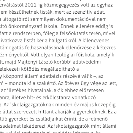
zerváltástól 2011-ig közmegegyezés volt az egyház
nem készülhetnek listák, mert az szenzitív adat.
n látogatóiról semmilyen dokumentációval nem
osító önkormányzati iskola.
Ennek ellenére eddig is
iatt a rendszerben, főleg a felsőoktatás terén, mivel
ivatkozva listát kér a hallgatókról. A kilencvenes
 támogatás felhasználásának ellenőrzése a kétezres
ntézményektől. Volt olyan teológiai főiskola, amelyik
lt, majd Majtényi László korábbi adatvédelmi
felekezeti kötődés megállapítható a
központi állami adatbázis részévé válik –, az
 – mondta ki a szakértő. Az ötéves ügy vége az lett,
az illetékes hivatalnak, akik ehhez előzetesen
nra, illetve hit- és erkölcstanra vonatkozó
a. Az iskolaigazgatóknak minden év május közepéig
 által szervezett hittant akarják a gyereküknek. Ez a
ió gyereket és családjaikat érinti, de a felmenő
rsadalmat lekáderezi. Az iskolaigazgatók mint állami