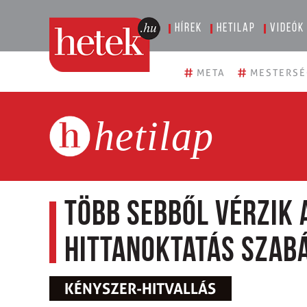
Hírek
Hetilap
Videók
#
#
META
MESTERSÉ
hetilap
Több sebből vérzik 
hittanoktatás szab
KÉNYSZER-HITVALLÁS