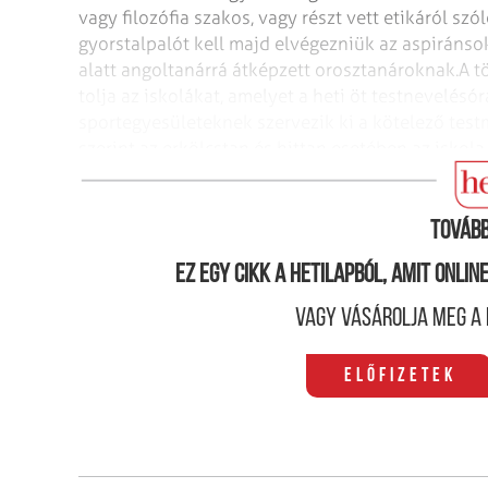
vagy filozófia szakos, vagy részt vett etikáról s
gyorstalpalót kell majd elvégezniük az aspiránso
alatt angoltanárrá átképzett orosztanároknak.
A t
tolja az iskolákat, amelyet a heti öt testnevelés
sportegyesületeknek szervezik ki a kötelező test
szerint az erkölcstan és hittan esetében az iskola
kebelére tereli majd a diákokat a választási lehe
Tovább
Ez egy cikk a hetilapból, amit onli
Vagy vásárolja meg a 
Előfizetek