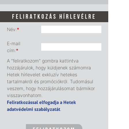
FELIRATKOZÁS HÍRLEVÉLRE
Név:
*
E-mail
cím:
*
A "feliratkozom" gombra kattintva
hozzájárulok, hogy küldjenek számomra
Hetek hírlevelet exkluzív hetekes
tartalmakról és promóciókról. Tudomásul
veszem, hogy hozzájárulásomat bármikor
visszavonhatom.
Feliratkozással elfogadja a Hetek
adatvédelmi szabályzatát
.