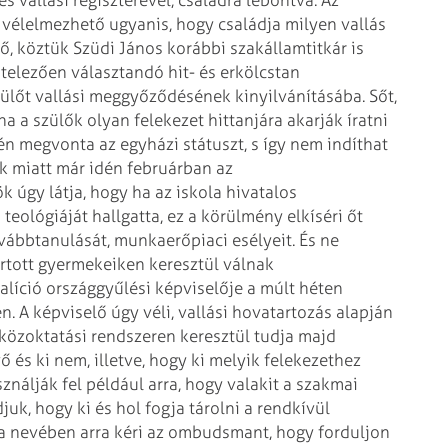
 vallási regiszterével, családra lebontva. Az
n vélelmezhető ugyanis, hogy családja milyen vallás
ő, köztük Szüdi János korábbi szakállamtitkár is
ötelezően választandó hit- és erkölcstan
zülőt vallási meggyőződésének kinyilvánításába. Sőt,
a a szülők olyan felekezet hittanjára akarják íratni
n megvonta az egyházi státuszt, s így nem indíthat
k miatt már idén februárban az
 úgy látja, hogy ha az iskola hivatalos
teológiáját hallgatta, ez a körülmény elkíséri őt
ovábbtanulását, munkaerőpiaci esélyeit. És ne
rtott gyermekeiken keresztül válnak
líció országgyűlési képviselője a múlt héten
n. A képviselő úgy véli, vallási hovatartozás alapján
 közoktatási rendszeren keresztül tudja majd
ő és ki nem, illetve, hogy ki melyik felekezethez
ználják fel például arra, hogy valakit a szakmai
k, hogy ki és hol fogja tárolni a rendkívül
ja nevében arra kéri az ombudsmant, hogy forduljon