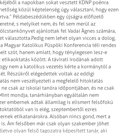
tőkéjéből a napokban sokat vesztett KDNP poénra
ehetőség közül képtelenség úgy választani, hogy ezen
rtva.” Példabeszédükben egy újságra előfizető
eretné, s melyiket nem, és fel sem merül az
ölcstankönyvet ajánlottak fel Vadai Ágnes számára,
t választotta.
Pedig nem lehet olyan vicces a dolog,
a Magyar Katolikus Püspöki Konferencia téli rendes
melt szót, hanem amiatt, hogy ténylegesen lesz-e
 etikaoktatás között. A távirati irodának adott
hogy nem a katolikus vezetés kérte a kormánytól a
ét. Részükről elégedettek voltak az eddigi
ztatás nem veszélyezteti a megfelelő hitoktatás
 ne csak az iskolai tanóra időpontjában, és ne csak
. Mint mondja, tanárhiányban egyáltalán nem
zer embernek adtak államilag is elismert felsőfokú
toktatóból van is elég, szeptembertől ezres
ernek etikatanárokra. Alsóban nincs gond, mert a
t is. Ám felsőben már csak olyan szakember jöhet
letve olyan felső tagozatra képesített tanár, aki