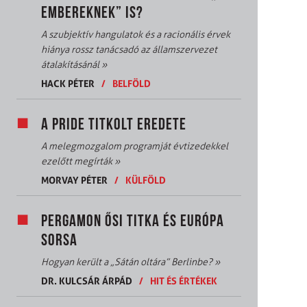
EMBEREKNEK” IS?
A szubjektív hangulatok és a racionális érvek
hiánya rossz tanácsadó az államszervezet
átalakításánál
»
HACK PÉTER
/
BELFÖLD
A PRIDE TITKOLT EREDETE
A melegmozgalom programját évtizedekkel
ezelőtt megírták
»
MORVAY PÉTER
/
KÜLFÖLD
PERGAMON ŐSI TITKA ÉS EURÓPA
SORSA
Hogyan került a „Sátán oltára” Berlinbe?
»
DR. KULCSÁR ÁRPÁD
/
HIT ÉS ÉRTÉKEK