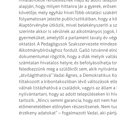
hivatalnokok rendelkeznek majd az adott település
alapján, hogy milyen hittanra jár a gyerek, erőse
követője, mely egyház hívei.
Több oktatási szakért
folyamatosan jelezte publicisztikáiban, hogy a k
Alaptörvénybe ütközik, mivel belekényszeríti a s
szerinte akkor is sérülnek az alkotmányos jogok, h
gyermeküket, amelytől a parlament tavaly év végé
oktatást. A Pedagógusok Szakszervezete mindeze
Alkotmánybírósághoz fordult. Galló Istvánné elnök
dokumentumai rögzítik, hogy a diák melyik vallás 
számtalan hivatalos helyre, és befolyásolhatja t
feledkezzünk meg a szülőkről sem, akik nyilvánta
„átvilágíthatóvá”.
Vadai Ágnes, a Demokratikus Koa
tiltakozott a kibontakozóban lévő változások elle
válnak listázhatóvá a családok, vagyis az állam a
nyilvántartani, hogy az adott településeken ki hív
tartozik. „Nincs semmi garancia, hogy ezt nem has
előmenetelében előnyben részesítsenek. Nem tudju
érzékeny adatokat” – fogalmazott Vadai, aki párt