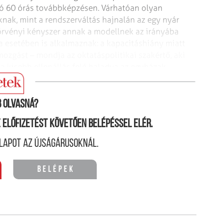
zóló 60 órás továbbképzésen. Várhatóan olyan
knak, mint a rendszerváltás hajnalán az egy nyár
örvényi kényszer annak a modellnek az irányába
óra esetében is alkalmaznak: a kapacitáshiány miatt
mozgást – mondja az oktatáspolitikai szakértő, aki
 a kisebb ellenállás felé haladva az egyházak
tőségek leszűkítésével vagy elhallgatásával.
 olvasná?
ne előfizetést követően belépéssel elér.
lapot az újságárusoknál.
Belépek