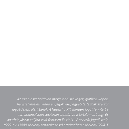
Az ezen a weboldalon megjelenő szövegek, grafikák, képek,
hangfelvételek, video anyagok vagy egyéb tartalmak szerzői
jogvédelem alatt állnak. A Hetek.hu Kft. minden jogot fenntart a
tartalommal kapcsolatosan, beleértve a tartalom szöveg- és
adatbányászat céljára való felhasználását is – A szerzői jogról szóló
1999. évi LXXVI. törvény rendelkezései értelmében a törvény 35/A. §