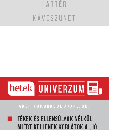
HÁTTÉR
KÁVÉSZÜNET
ARCHÍVUMUNKBÓL AJÁNLJUK:
FÉKEK ÉS ELLENSÚLYOK NÉLKÜL:
MIÉRT KELLENEK KORLÁTOK A „JÓ