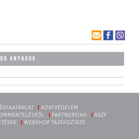
ÓDÓ ANYAGOK
ÉDIAAJÁNLAT
ADATVÉDELEM
KOMMENTELÉSRŐL
PARTNEREINK
ÁSZF
ETÉSEK
WEBSHOP TÁJÉKOZTATÓ