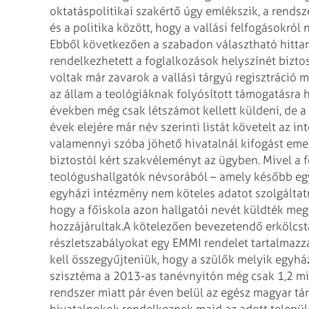
oktatáspolitikai szakértő úgy emlékszik, a rends
és a politika között, hogy a vallási felfogásokról 
Ebből következően a szabadon választható hitta
rendelkezhetett a foglalkozások helyszínét bizt
voltak már zavarok a vallási tárgyú regisztráció m
az állam a teológiáknak folyósított támogatásra h
években még csak létszámot kellett küldeni, de a
évek elejére már név szerinti listát követelt az i
valamennyi szóba jöhető hivatalnál kifogást eme
biztostól kért szakvéleményt az ügyben. Mivel a 
teológushallgatók névsorából – amely később egy 
egyházi intézmény nem köteles adatot szolgáltatni
hogy a főiskola azon hallgatói nevét küldték meg 
hozzájárultak.
A kötelezően bevezetendő erkölcsta
részletszabályokat egy EMMI rendelet tartalmazz
kell összegyűjteniük, hogy a szülők melyik egyház
szisztéma a 2013-as tanévnyitón még csak 1,2 mill
rendszer miatt pár éven belül az egész magyar tá