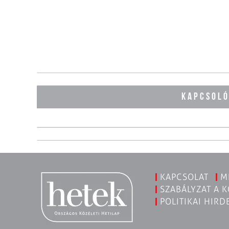
KAPCSOL
KAPCSOLAT
M
SZABÁLYZAT A 
POLITIKAI HIRD