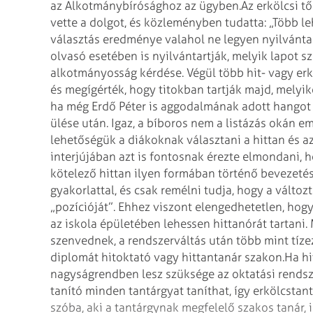
az Alkotmánybírósághoz az ügyben.
Az erkölcsi 
vette a dolgot, és közleményben tudatta: „Több l
választás eredménye valahol ne legyen nyilvánta
olvasó esetében is nyilvántartják, melyik lapot sz
alkotmányosság kérdése. Végül több hit- vagy erk
és megígérték, hogy titokban tartják majd, melyike
ha még Erdő Péter is aggodalmának adott hangot 
ülése után. Igaz, a bíboros nem a listázás okán e
lehetőségük a diákoknak választani a hittan és az
interjújában azt is fontosnak érezte elmondani, 
kötelező hittan ilyen formában történő bevezetés
gyakorlattal, és csak remélni tudja, hogy a válto
„pozícióját”. Ehhez viszont elengedhetetlen, hogy
az iskola épületében lehessen hittanórát tartani
szenvednek, a rendszerváltás után több mint tíze
diplomát hitoktató vagy hittantanár szakon.
Ha hi
nagyságrendben lesz szüksége az oktatási rendsz
tanító minden tantárgyat taníthat, így erkölcstan
szóba, aki a tantárgynak megfelelő szakos tanár, il