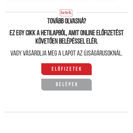
Jövőre lejár rádióelnöki megbizatása. Mihez kezd
azután?
– Visszatérek a rádió állományába műsorokat
készíteni.
Tovább olvasná?
Ez egy cikk a hetilapból, amit online előfizetést
követően belépéssel elér.
Vagy vásárolja meg a lapot az újságárusoknál.
Előfizetek
Belépek