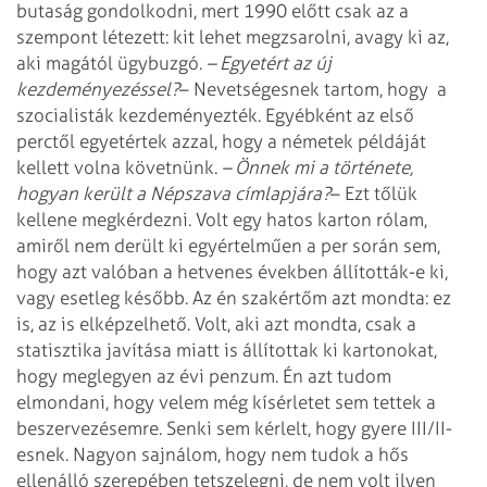
butaság gondolkodni, mert 1990 előtt csak az a
szempont létezett: kit lehet megzsarolni, avagy ki az,
aki magától ügybuzgó.
– Egyetért az új
kezdeményezéssel?
– Nevetségesnek tartom, hogy
a
szocialisták kezdeményezték. Egyébként az első
perctől egyetértek azzal, hogy a németek példáját
kellett volna követnünk.
– Önnek mi a története,
hogyan került a Népszava címlapjára?
– Ezt tőlük
kellene megkérdezni. Volt egy hatos karton rólam,
amiről nem derült ki egyértelműen a per során sem,
hogy azt valóban a hetvenes években állították-e ki,
vagy esetleg később. Az én szakértőm azt mondta: ez
is, az is elképzelhető. Volt, aki azt mondta, csak a
statisztika javítása miatt is állítottak ki kartonokat,
hogy meglegyen az évi penzum. Én azt tudom
elmondani, hogy velem még kísérletet sem tettek a
beszervezésemre. Senki sem kérlelt, hogy gyere III/II-
esnek. Nagyon sajnálom, hogy nem tudok a hős
ellenálló szerepében tetszelegni, de nem volt ilyen