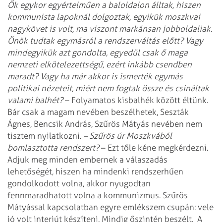
Ők egykor egyértelműen a baloldalon álltak, hiszen
kommunista lapoknál dolgoztak, egyikük moszkvai
nagykövet is volt, ma viszont markánsan jobboldaliak.
Önök tudtak egymásról a rendszerváltás előtt? Vagy
mindegyikük azt gondolta, egyedül csak ő maga
nemzeti elkötelezettségű, ezért inkább csendben
maradt? Vagy ha már akkor is ismerték egymás
politikai nézeteit, miért nem fogtak össze és csináltak
valami balhét?
– Folyamatos kisbalhék között éltünk.
Bár csak a magam nevében beszélhetek, Seszták
Ágnes,
Bencsik András, Szűrös Mátyás nevében nem
tisztem nyilatkozni.
– Szűrös úr Moszkvából
bomlasztotta rendszert?
– Ezt tőle kéne megkérdezni.
Adjuk meg minden embernek a válaszadás
lehetőségét, hiszen ha mindenki rendszerhűen
gondolkodott volna, akkor nyugodtan
fennmaradhatott volna a kommunizmus. Szűrös
Mátyással kapcsolatban egyre emlékszem csupán: vele
jó volt interjút készíteni. Mindig őszintén beszélt.
A