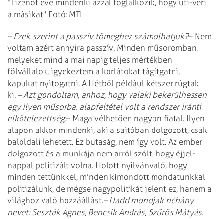
"Tizenöt éve mindenki azzal foglalkozik, hogy üti-veri
a másikat" Fotó: MTI
– Ezek szerint a passzív tömeghez számolhatjuk?
– Nem
voltam azért annyira passzív. Minden műsoromban,
melyeket mind a mai napig teljes mértékben
fölvállalok, igyekeztem a korlátokat tágítgatni,
kapukat nyitogatni. A Hétből például kétszer rúgtak
ki.
– Azt gondoltam, ahhoz, hogy valaki bekerülhessen
egy ilyen műsorba, alapfeltétel volt a rendszer iránti
elkötelezettség.
– Maga vélhetően nagyon fiatal. Ilyen
alapon akkor mindenki, aki a sajtóban dolgozott, csak
baloldali lehetett. Ez butaság, nem így volt. Az ember
dolgozott és a munkája nem arról szólt, hogy éjjel-
nappal politizált volna. Holott nyilvánvaló, hogy
minden tettünkkel, minden kimondott mondatunkkal
politizálunk, de mégse nagypolitikát jelent ez, hanem a
világhoz való hozzáállást.
– Hadd mondjak néhány
nevet: Seszták Ágnes, Bencsik András, Szűrös Mátyás.