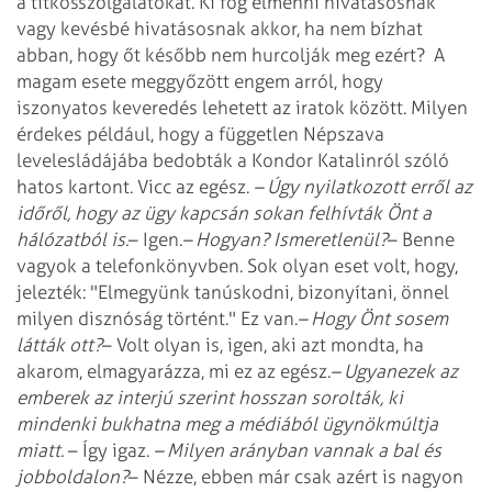
a titkosszolgálatokat. Ki fog elmenni hivatásosnak
vagy kevésbé hivatásosnak akkor, ha nem bízhat
abban, hogy őt később nem hurcolják meg ezért?
A
magam esete meggyőzött engem arról, hogy
iszonyatos keveredés lehetett az iratok között. Milyen
érdekes például, hogy a független Népszava
levelesládájába bedobták a Kondor Katalinról szóló
hatos kartont. Vicc az egész.
– Úgy nyilatkozott erről az
időről, hogy az ügy kapcsán sokan felhívták Önt a
hálózatból is.
– Igen.
– Hogyan? Ismeretlenül?
– Benne
vagyok a telefonkönyvben. Sok olyan eset volt, hogy,
jelezték: "Elmegyünk tanúskodni, bizonyítani, önnel
milyen disznóság történt." Ez van.
– Hogy Önt sosem
látták ott?
– Volt olyan is, igen, aki azt mondta, ha
akarom, elmagyarázza, mi ez az egész.
– Ugyanezek az
emberek az interjú szerint hosszan sorolták, ki
mindenki bukhatna meg a médiából ügynökmúltja
miatt.
– Így igaz.
– Milyen arányban vannak a bal és
jobboldalon?
– Nézze, ebben már csak azért is nagyon