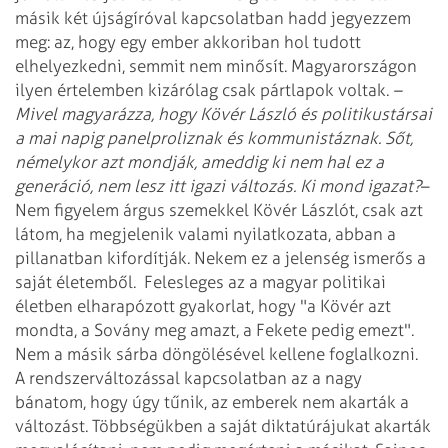
másik két újságíróval kapcsolatban hadd jegyezzem
meg: az, hogy egy ember akkoriban hol tudott
elhelyezkedni, semmit nem minősít. Magyarországon
ilyen értelemben kizárólag csak pártlapok voltak.
–
Mivel magyarázza, hogy Kövér László és politikustársai
a mai napig panelproliznak és kommunistáznak. Sőt,
némelykor azt mondják, ameddig ki nem hal ez a
generáció, nem lesz itt igazi változás. Ki mond igazat?
–
Nem figyelem árgus szemekkel Kövér Lászlót, csak azt
látom, ha megjelenik valami nyilatkozata, abban a
pillanatban kifordítják. Nekem ez a jelenség ismerős a
saját életemből.
Felesleges az a magyar politikai
életben elharapózott gyakorlat, hogy "a Kövér azt
mondta, a Sovány meg amazt, a Fekete pedig emezt".
Nem a másik sárba döngölésével kellene foglalkozni.
A rendszerváltozással kapcsolatban az a nagy
bánatom, hogy úgy tűnik, az emberek nem akarták a
változást. Többségükben a saját diktatúrájukat akarták