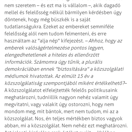
nem szeretem – és ezt ma is vállalom –, akik dagadó
mellel és felelősség nélkül bármilyen kérdésben úgy
döntenek, hogy még büszkék is a saját
tudatlanságukra. Ezeket az embereket semmiféle
felelősség alól nem tudom felmenteni, és erre
használtam az "alja nép" kifejezést.
– Ahhoz, hogy az
emberek valóságértelmezése pontos legyen,
elengedhetetlenek a hiteles és ellenőrzött
információk. Számomra úgy tűnik, a plurális
demokráciában ennek "biztosítására" a közszolgálati
médiumok hivatottak. Az elmúlt 15 év a
közszolgálatiság szempontjából miként értélkelhető?
–
A közszolgálatot elfelejtették felelős politikusaink
meghatározni, tudniillik nagyon nehéz valamit úgy
megvitatni, vagy valakit úgy ostorozni, hogy nem
mondom meg, mit bántok, mert nem tudom, mi az a
közszolgálat. Nos, én teljes mértékben biztos vagyok
abban, mi a közszolgálat. Nem nehéz ezt meghatározni.