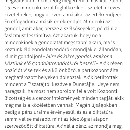
megvalósítani, nem pedig megérteni a másikat. Sajnos
15 éve mindenki azzal foglalkozik – tisztelet a kevés
kivételnek –, hogy üti-veri a másikat az értékrendjéért.
Én elfogadom a másik értékrendjét. Mindenki azt
gondol, amit akar, persze a szélsőségeket, például a
fasizmust leszámítva. Azt akartuk, hogy ne a
mindenkinek a gondolatát megszabni akaró, ma is
köztünk élő gondolatrendőrök mondják el állandóan,
ki mit gondoljon!
– Mire és kikre gondol, amikor a
köztünk élő gondolatrendőrökről beszél?
– Akik régen
pozíciót viseltek és a különböző, a pártközpont által
meghatározott helyeken dolgoztak. Akik betiltottak
mindent a Tiszatájtól kezdve a Dunatájig.
Ugye nem
haragszik, ha most nem sorolom fel a volt Központi
Bizottság és a cenzor intézmények minden tagját, akik
még ma is a közéletben vannak. Magán újságokban
pedig a pénz uralma érvényesül, és ez a diktatúra
semmivel se másabb, mint az ideológiai alapon
szerveződött diktatúra. Akinél a pénz, az mondja meg,