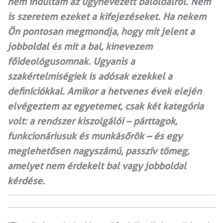
nem indultam az úgynevezett baloldalról. Nem
is szeretem ezeket a kifejezéseket. Ha nekem
Ön pontosan megmondja, hogy mit jelent a
jobboldal és mit a bal, kinevezem
főideológusomnak. Ugyanis a
szakértelmiségiek is adósak ezekkel a
definíciókkal. Amikor a hetvenes évek elején
elvégeztem az egyetemet, csak két kategória
volt: a rendszer kiszolgálói – párttagok,
funkcionáriusuk és munkásőrök – és egy
meglehetősen nagyszámú, passzív tömeg,
amelyet nem érdekelt bal vagy jobboldal
kérdése.