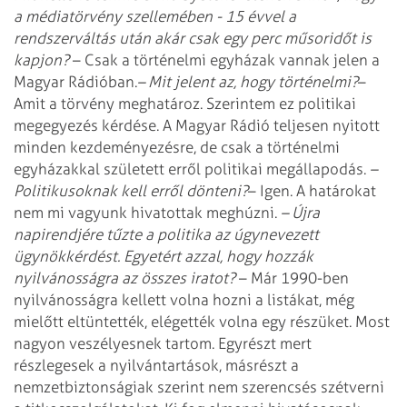
a médiatörvény szellemében - 15 évvel a
rendszerváltás után akár csak egy perc műsoridőt is
kapjon?
– Csak a történelmi egyházak vannak jelen a
Magyar Rádióban.
– Mit jelent az, hogy történelmi?
–
Amit a törvény meghatároz. Szerintem ez politikai
megegyezés kérdése. A Magyar Rádió teljesen nyitott
minden kezdeményezésre, de csak a történelmi
egyházakkal született erről politikai megállapodás.
–
Politikusoknak kell erről dönteni?
– Igen. A határokat
nem mi vagyunk hivatottak meghúzni.
– Újra
napirendjére tűzte a politika az úgynevezett
ügynökkérdést. Egyetért azzal, hogy hozzák
nyilvánosságra az összes iratot?
– Már 1990-ben
nyilvánosságra kellett volna hozni a listákat, még
mielőtt eltüntették, elégették volna egy részüket. Most
nagyon veszélyesnek tartom. Egyrészt mert
részlegesek a nyilvántartások, másrészt a
nemzetbiztonságiak szerint nem szerencsés szétverni