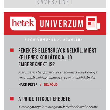
KÁVÉSZÜNET
ARCHÍVUMUNKBÓL AJÁNLJUK:
FÉKEK ÉS ELLENSÚLYOK NÉLKÜL: MIÉRT
KELLENEK KORLÁTOK A „JÓ
EMBEREKNEK” IS?
A szubjektív hangulatok és a racionális érvek hiánya
rossz tanácsadó az államszervezet átalakításánál
»
HACK PÉTER
/
BELFÖLD
A PRIDE TITKOLT EREDETE
A melegmozgalom programját évtizedekkel ezelőtt