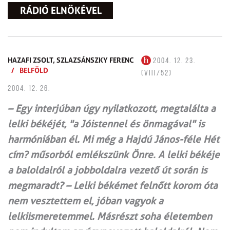
RÁDIÓ ELNÖKÉVEL
HAZAFI ZSOLT,
SZLAZSÁNSZKY FERENC
2004. 12. 23.
/
BELFÖLD
(VIII/52)
2004. 12. 26.
– Egy interjúban úgy nyilatkozott, megtalálta a
lelki békéjét, "a Jóistennel és önmagával" is
harmóniában él. Mi még a Hajdú János-féle Hét
cím? műsorból emlékszünk Önre. A lelki békéje
a baloldalról a jobboldalra vezető út során is
megmaradt? – Lelki békémet felnőtt korom óta
nem vesztettem el, jóban vagyok a
lelkiismeretemmel. Másrészt soha életemben