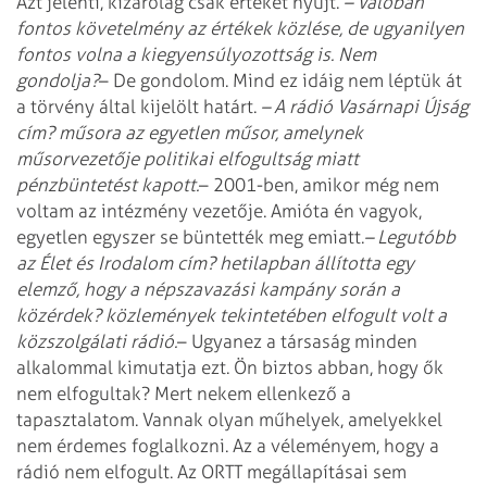
Azt jelenti, kizárólag csak értéket nyújt.
– Valóban
fontos követelmény az értékek közlése, de ugyanilyen
fontos volna a kiegyensúlyozottság is. Nem
gondolja?
– De gondolom. Mind ez idáig nem léptük át
a törvény által kijelölt határt.
– A rádió Vasárnapi Újság
cím? műsora az egyetlen műsor, amelynek
műsorvezetője politikai elfogultság miatt
pénzbüntetést kapott.
– 2001-ben, amikor még nem
voltam az intézmény vezetője. Amióta én vagyok,
egyetlen egyszer se büntették meg emiatt.
– Legutóbb
az Élet és Irodalom cím? hetilapban állította egy
elemző, hogy a népszavazási kampány során a
közérdek? közlemények tekintetében elfogult volt a
közszolgálati rádió.
– Ugyanez a társaság minden
alkalommal kimutatja ezt. Ön biztos abban, hogy ők
nem elfogultak? Mert nekem ellenkező a
tapasztalatom. Vannak olyan műhelyek, amelyekkel
nem érdemes foglalkozni. Az a véleményem, hogy a
rádió nem elfogult. Az ORTT megállapításai sem