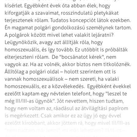
kísérlet. Egyébként évek óta abban élek, hogy
kiforgatják a szavaimat, rosszindulatú pletykákat
terjesztenek rólam. Tudatos koncepciót látok ezekben.
Én magamat polgári gondolkozású személynek tartom.
A polgárok között mivel lehet valakit lejáratni?
Leügynöközik, avagy azt állítják róla, hogy
homoszexuális, és így tovább. Ez utóbbit is próbálták
elterjeszteni rólam.
De "bocsánatot kérek", nem
vagyok az. Ha az volnék, akkor biztos nem titkolóznék.
Állítólag a polgári oldal – holott szerintem ott is
vannak homoszexuálisok – nem szereti, ha valaki
homoszexuális, ez a közvélekedés.
Egyébként évekkel
ezelőtt kaptam egy névtelen telefont, hogy "leszel te
még III/III-as ügynök". Jót nevettem, hiszen tudtam,
hogy nem voltam az, ráadásul az átvilágítási
papírom
is megérkezett. Csak amikor ez az ügy jó egy évvel
ezelőtt kirobbant, akkor jöttem rá, hogy mivel III/III-as
"nem tudtam már lenni", mi más lehettem? III/II-es.
–