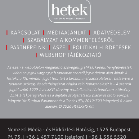
KAPCSOLAT
MÉDIAAJÁNLAT
ADATVÉDELEM
SZABÁLYZAT A KOMMENTELÉSRŐL
PARTNEREINK
ÁSZF
POLITIKAI HIRDETÉSEK
WEBSHOP TÁJÉKOZTATÓ
Az ezen a weboldalon megjelenő szövegek, grafikák, képek, hangfelvételek,
video anyagok vagy egyéb tartalmak szerzői jogvédelem alatt állnak. A
Hetek.hu Kft. minden jogot fenntart a tartalommal kapcsolatosan, beleértve a
tartalom szöveg- és adatbányászat céljára való felhasználását is – A szerzői
jogról szóló 1999. évi LXXVI. törvény rendelkezései értelmében a törvény
35/A. § (1) paragrafusa és a digitális szolgáltatások piacairól szóló európai
irányelv (Az Európai Parlament és a Tanács (EU) 2019/790 Irányelve) 4. cikke
alapján. © 2026 HETEK.HU Kft.
Nemzeti Média - és Hírközlési Hatóság, 1525 Budapest,
Pf. 75. | +36 1 457 7100 (telefon) | +36 1 356 5520