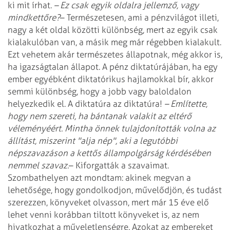
ki mit írhat.
– Ez csak egyik oldalra jellemző, vagy
mindkettőre?
– Természetesen, ami a pénzvilágot illeti,
nagy a két oldal közötti különbség, mert az egyik csak
kialakulóban van, a másik meg már régebben kialakult.
Ezt vehetem akár természetes állapotnak, még akkor is,
ha igazságtalan állapot. A pénz diktatúrájában, ha egy
ember egyébként diktatórikus hajlamokkal bír, akkor
semmi különbség, hogy a jobb vagy baloldalon
helyezkedik el. A diktatúra az diktatúra!
– Említette,
hogy nem szereti, ha bántanak valakit az eltérő
véleményéért. Mintha önnek tulajdonították volna az
állítást, miszerint "alja nép", aki a legutóbbi
népszavazáson a kettős állampolgárság kérdésében
nemmel szavaz.
– Kiforgatták a szavaimat.
Szombathelyen azt mondtam: akinek megvan a
lehetősége, hogy gondolkodjon, művelődjön, és tudást
szerezzen, könyveket olvasson, mert már 15 éve elő
lehet venni korábban tiltott könyveket is, az nem
hivatkozhat a műveletlenségre. Azokat az embereket