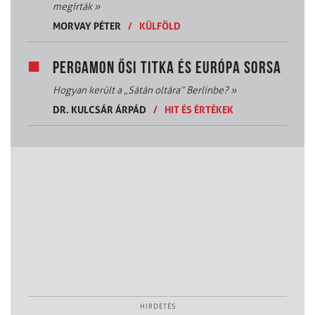
megírták
»
MORVAY PÉTER
/
KÜLFÖLD
PERGAMON ŐSI TITKA ÉS EURÓPA SORSA
Hogyan került a „Sátán oltára” Berlinbe?
»
DR. KULCSÁR ÁRPÁD
/
HIT ÉS ÉRTÉKEK
HIRDETÉS