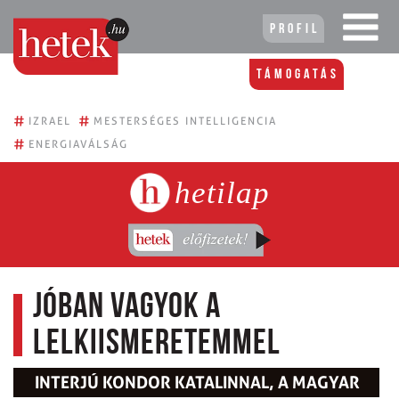
Profil
Támogatás
#
#
IZRAEL
MESTERSÉGES INTELLIGENCIA
#
ENERGIAVÁLSÁG
hetilap
Jóban vagyok a
lelkiismeretemmel
INTERJÚ KONDOR KATALINNAL, A MAGYAR