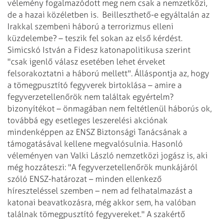
vélemény fogalmazódott meg nem csak a nemzetközi,
de a hazai közéletben is.
Beilleszthető-e egyáltalán az
Irakkal szembeni háború a terrorizmus elleni
küzdelembe? – teszik fel sokan az első kérdést.
Simicskó István a Fidesz katonapolitikusa szerint
"csak igenlő válasz esetében lehet érveket
felsorakoztatni a háború mellett". Álláspontja az, hogy
a tömegpusztító fegyverek birtoklása – amire a
fegyverzetellenőrök nem találtak egyértelm?
bizonyítékot – önmagában nem feltétlenül háborús ok,
továbbá egy esetleges leszerelési akciónak
mindenképpen az ENSZ Biztonsági Tanácsának a
támogatásával kellene megvalósulnia. Hasonló
véleményen van Valki László nemzetközi jogász is, aki
még hozzáteszi: "A fegyverzetellenőrök munkájáról
szóló ENSZ-határozat – minden ellenkező
híreszteléssel szemben – nem ad felhatalmazást a
katonai beavatkozásra, még akkor sem, ha valóban
találnak tömegpusztító fegyvereket." A szakértő