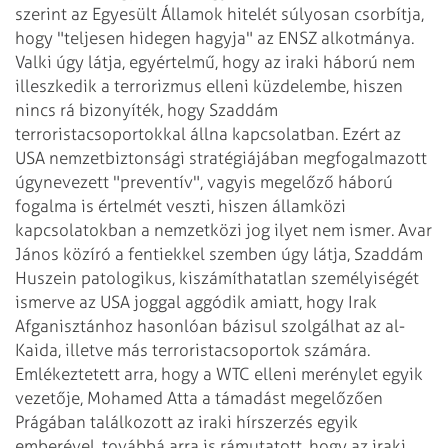
szerint az Egyesült Államok hitelét súlyosan csorbítja,
hogy "teljesen hidegen hagyja" az ENSZ alkotmánya.
Valki úgy látja, egyértelmű, hogy az iraki háború nem
illeszkedik a terrorizmus elleni küzdelembe, hiszen
nincs rá bizonyíték, hogy Szaddám
terroristacsoportokkal állna kapcsolatban. Ezért az
USA nemzetbiztonsági stratégiájában megfogalmazott
úgynevezett "preventív", vagyis megelőző háború
fogalma is értelmét veszti, hiszen államközi
kapcsolatokban a nemzetközi jog ilyet nem ismer.
Avar
János közíró a fentiekkel szemben úgy látja, Szaddám
Huszein patologikus, kiszámíthatatlan személyiségét
ismerve az USA joggal aggódik amiatt, hogy Irak
Afganisztánhoz hasonlóan bázisul szolgálhat az al-
Kaida, illetve más terroristacsoportok számára.
Emlékeztetett arra, hogy a WTC elleni merénylet egyik
vezetője, Mohamed Atta a támadást megelőzően
Prágában találkozott az iraki hírszerzés egyik
emberével, továbbá arra is rámutatott, hogy az iraki