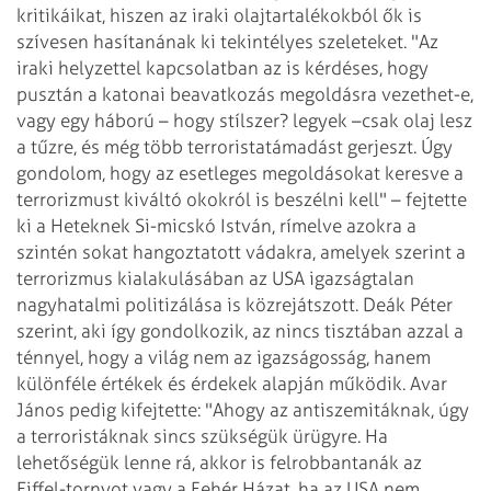
kritikáikat, hiszen az iraki olajtartalékokból ők is
szívesen hasítanának ki tekintélyes szeleteket.
"Az
iraki helyzettel kapcsolatban az is kérdéses, hogy
pusztán a katonai beavatkozás megoldásra vezethet-e,
vagy egy háború – hogy stílszer? legyek –csak olaj lesz
a tűzre, és még több terroristatámadást gerjeszt. Úgy
gondolom, hogy az esetleges megoldásokat keresve a
terrorizmust kiváltó okokról is beszélni kell" – fejtette
ki a Heteknek Si-micskó István, rímelve azokra a
szintén sokat hangoztatott vádakra, amelyek szerint a
terrorizmus kialakulásában az USA igazságtalan
nagyhatalmi politizálása is közrejátszott.
Deák Péter
szerint, aki így gondolkozik, az nincs tisztában azzal a
ténnyel, hogy a világ nem az igazságosság, hanem
különféle értékek és érdekek alapján működik. Avar
János pedig kifejtette: "Ahogy az antiszemitáknak, úgy
a terroristáknak sincs szükségük ürügyre. Ha
lehetőségük lenne rá, akkor is felrobbantanák az
Eiffel-tornyot vagy a Fehér Házat, ha az USA nem