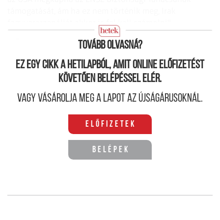
támogatását, ám ha ez nem történik meg, Irak
fegyverarzenálját akkor is fel kell számolni" –
fogalmazott a szóvivő.
Tovább olvasná?
Ez egy cikk a hetilapból, amit online előfizetést
követően belépéssel elér.
Vagy vásárolja meg a lapot az újságárusoknál.
Előfizetek
Belépek