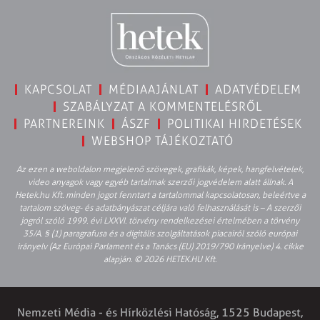
KAPCSOLAT
MÉDIAAJÁNLAT
ADATVÉDELEM
SZABÁLYZAT A KOMMENTELÉSRŐL
PARTNEREINK
ÁSZF
POLITIKAI HIRDETÉSEK
WEBSHOP TÁJÉKOZTATÓ
Az ezen a weboldalon megjelenő szövegek, grafikák, képek, hangfelvételek,
video anyagok vagy egyéb tartalmak szerzői jogvédelem alatt állnak. A
Hetek.hu Kft. minden jogot fenntart a tartalommal kapcsolatosan, beleértve a
tartalom szöveg- és adatbányászat céljára való felhasználását is – A szerzői
jogról szóló 1999. évi LXXVI. törvény rendelkezései értelmében a törvény
35/A. § (1) paragrafusa és a digitális szolgáltatások piacairól szóló európai
irányelv (Az Európai Parlament és a Tanács (EU) 2019/790 Irányelve) 4. cikke
alapján. © 2026 HETEK.HU Kft.
Nemzeti Média - és Hírközlési Hatóság, 1525 Budapest,