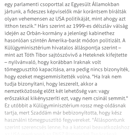
egy parlamenti csoporttal az Egyesült Államokban
jártunk, a fideszes képviselők már korántsem bírálták
olyan vehemensen az USA politikáját, mint ahogy azt
itthon teszik." Hárs szerint az 1999-es délszláv válság
idején az Orbán-kormány a jelenlegi kabinethez
hasonlóan szintén Amerika-barát módon politizált.
A
Külügyminisztérium hivatalos álláspontja szerint –
mint azt Tóth Tibor sajtószóvivő a Heteknek kifejtette
– nyilvánvaló, hogy korábban Iraknak volt
tömegpusztító kapacitása, arra pedig nincs bizonyíték,
hogy ezeket megsemmisítették volna. "Ha Irak nem
tudja bizonyítani, hogy leszerelt, akkor a
nemzetközösség előtt két lehetőség van: vagy
erőszakkal kikényszeríti ezt, vagy nem csinál semmit."
Ez utóbbit a Külügyminisztérium rossz meg-oldásnak
tartja, mert Szaddám már bebizonyította, hogy kész
használni tömegpusztító fegyvereket. "Álláspontunk
szerint szerencsés lenne, ha a katonai beavatkozáshoz
az USA megkapná az ENSZ Biztonsági Tanácsának