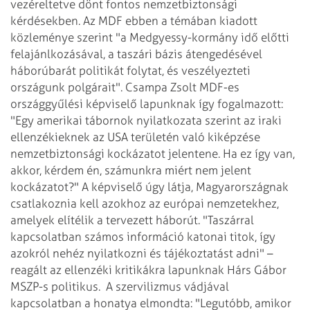
vezéreltetve dönt fontos nemzetbiztonsági
kérdésekben.
Az MDF ebben a témában kiadott
közleménye szerint "a Medgyessy-kormány idő előtti
felajánlkozásával, a taszári bázis átengedésével
háborúbarát politikát folytat, és veszélyezteti
országunk polgárait". Csampa Zsolt MDF-es
országgyűlési képviselő lapunknak így fogalmazott:
"Egy amerikai tábornok nyilatkozata szerint az iraki
ellenzékieknek az USA területén való kiképzése
nemzetbiztonsági kockázatot jelentene. Ha ez így van,
akkor, kérdem én, számunkra miért nem jelent
kockázatot?" A képviselő úgy látja, Magyarországnak
csatlakoznia kell azokhoz az európai nemzetekhez,
amelyek elítélik a tervezett háborút.
"Taszárral
kapcsolatban számos információ katonai titok, így
azokról nehéz nyilatkozni és tájékoztatást adni" –
reagált az ellenzéki kritikákra lapunknak Hárs
Gábor
MSZP-s politikus.
A szervilizmus vádjával
kapcsolatban a honatya elmondta: "Legutóbb, amikor