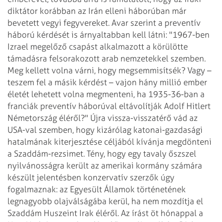
diktátor korábban az Irán elleni háborúban már
bevetett vegyi fegyvereket. Avar szerint a preventív
háború kérdését is árnyaltabban kell látni: "1967-ben
Izrael megelőző csapást alkalmazott a körülötte
támadásra felsorakozott arab nemzetekkel szemben.
Meg kellett volna várni, hogy megsemmisítsék? Vagy –
teszem fel a másik kérdést – vajon hány millió ember
életét lehetett volna megmenteni, ha 1935-36-ban a
franciák preventív háborúval eltávolítják Adolf Hitlert
Németország éléről?"
Újra vissza-visszatérő vád az
USA-val szemben, hogy kizárólag katonai-gazdasági
hatalmának kiterjesztése céljából kívánja megdönteni
a Szaddám-rezsimet. Tény, hogy egy tavaly őszszel
nyilvánosságra került az amerikai kormány számára
készült jelentésben konzervatív szerzők úgy
fogalmaznak: az Egyesült Államok történetének
legnagyobb olajválságába kerül, ha nem mozdítja el
Szaddám Huszeint Irak éléről. Az írást öt hónappal a