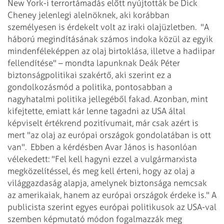
New York-i terrortámadás előtt nyújtották be Dick
Cheney jelenlegi alelnöknek, aki korábban
személyesen is érdekelt volt az iraki olajüzletben.
"A
háború megindításának számos indoka közül az egyik
mindenféleképpen az olaj birtoklása, illetve a hadiipar
fellendítése" – mondta lapunknak Deák Péter
biztonságpolitikai szakértő, aki szerint ez a
gondolkozásmód a politika, pontosabban a
nagyhatalmi politika jellegéből fakad. Azonban, mint
kifejtette, emiatt kár lenne tagadni az USA által
képviselt értékrend pozitívumait, már csak azért is
mert "az olaj az európai országok gondolatában is ott
van".
Ebben a kérdésben Avar János is hasonlóan
vélekedett: "Fel kell hagyni ezzel a vulgármarxista
megközelítéssel, és meg kell érteni, hogy az olaj a
világgazdaság alapja, amelynek biztonsága nemcsak
az amerikaiak, hanem az európai országok érdeke is." A
publicista szerint egyes európai politikusok az USA-val
szemben képmutató módon fogalmazzák meg