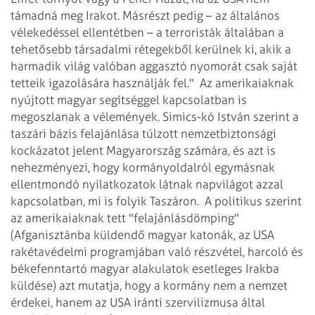
támadná meg Irakot. Másrészt pedig – az általános
vélekedéssel ellentétben – a terroristák általában a
tehetősebb társadalmi rétegekből kerülnek ki, akik a
harmadik világ valóban aggasztó nyomorát csak saját
tetteik igazolására használják fel."
Az amerikaiaknak
nyújtott magyar segítséggel kapcsolatban is
megoszlanak a vélemények. Simics-kó István szerint a
taszári bázis felajánlása túlzott nemzetbiztonsági
kockázatot jelent Magyarország számára, és azt is
nehezményezi, hogy kormányoldalról egymásnak
ellentmondó nyilatkozatok látnak napvilágot azzal
kapcsolatban, mi is folyik Taszáron.
A politikus szerint
az amerikaiaknak tett "felajánlásdömping"
(Afganisztánba küldendő magyar katonák, az USA
rakétavédelmi programjában való részvétel, harcoló és
békefenntartó magyar alakulatok esetleges Irakba
küldése) azt mutatja, hogy a kormány nem a nemzet
érdekei, hanem az USA iránti szervilizmusa által