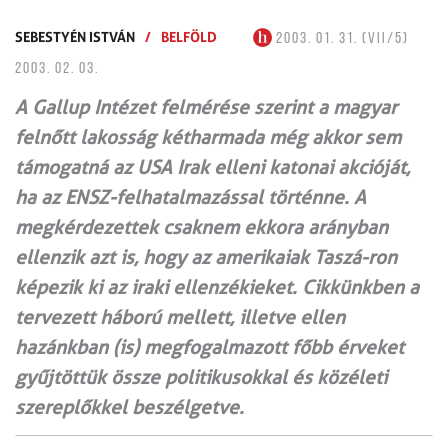
SEBESTYÉN ISTVÁN
/
BELFÖLD
2003. 01. 31. (VII/5)
2003. 02. 03.
A Gallup Intézet felmérése szerint a magyar
felnőtt lakosság kétharmada még akkor sem
támogatná az USA Irak elleni katonai akcióját,
ha az ENSZ-felhatalmazással történne. A
megkérdezettek csaknem ekkora arányban
ellenzik azt is, hogy az amerikaiak Taszá-ron
képezik ki az iraki ellenzékieket. Cikkünkben a
tervezett háború mellett, illetve ellen
hazánkban (is) megfogalmazott főbb érveket
gyűjtöttük össze politikusokkal és közéleti
szereplőkkel beszélgetve.