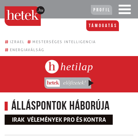
Profil
Támogatás
#
#
IZRAEL
MESTERSÉGES INTELLIGENCIA
#
ENERGIAVÁLSÁG
hetilap
Álláspontok háborúja
IRAK  VÉLEMÉNYEK PRO ÉS KONTRA