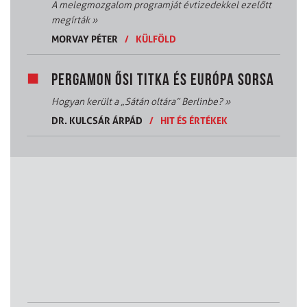
A melegmozgalom programját évtizedekkel ezelőtt
megírták
»
MORVAY PÉTER
/
KÜLFÖLD
PERGAMON ŐSI TITKA ÉS EURÓPA SORSA
Hogyan került a „Sátán oltára” Berlinbe?
»
DR. KULCSÁR ÁRPÁD
/
HIT ÉS ÉRTÉKEK