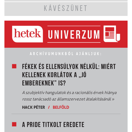
KÁVÉSZÜNET
ARCHÍVUMUNKBÓL AJÁNLJUK:
FÉKEK ÉS ELLENSÚLYOK NÉLKÜL: MIÉRT
KELLENEK KORLÁTOK A „JÓ
EMBEREKNEK” IS?
A szubjektív hangulatok és a racionális érvek hiánya
rossz tanácsadó az államszervezet átalakításánál
»
HACK PÉTER
/
BELFÖLD
A PRIDE TITKOLT EREDETE