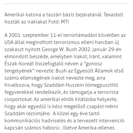
Amerikai katona a taszári bázis bejáratánál. Texasból
hozták az irakiakat Fotó: MTI
A 2001. szeptember 11-ei terrortámadást követően az
USA által megindított terrorizmus elleni harcban új
szakaszt nyitott George W. Bush 2002. január 29-én
elmondott beszéde, amelyben Irakot, Iránt, valamint
Észak-Koreát összefoglaló néven a "gonosz
tengelyének" nevezte. Bush az Egyesült Államok első
számú ellenségének Irakot nevezte meg, arra
hivatkozva, hogy Szaddám Huszein tömegpusztító
fegyverekkel rendelkezik, és támogatja a terrorista
csoportokat. Az amerikai elnök kilátásba helyezte,
hogy akár egyedül is kész megelőző csapást mérni
Szaddám rezsimjére.
A közel egy éve tartó
kommunikációs hadviselés és a tervezett intervenció
kapcsán számos háború-, illetve Amerika-ellenes