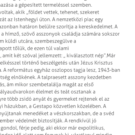
mazása a gépesített termeléssel szemben.
ltak, akik „földet vettek, tehenet, szekeret
zát az Istenhegyi úton. A nemzetközi piac egy
azonban határon belülre szorítja a kereskedelmet. A
 a hímző, szövő asszonyok családja számára sokszor
em küldi utcára, szem­beszegülve a
kapott tőlük, de ezen túl valami
amit két szóval jellemzett: „ kiválasztott nép”.
Már
elkésszel történő be­szélgetés után Jézus Krisztus
tja. A református egyház oszlopos tagja lesz, 1943-ban
tség elnökének. A talpraesett asszony kezdetben
sztás, ám mikor szembetalálja magát az első
Pályaudvarokon élelmet és teát osztanak a
re több zsidó anyát és gyermeket rejtenek el az
yi házukban, a Gestapo közvetlen közelében. A
 nyújtanak menedéket a vészkorszakban, de a svéd
mber védelmét biztosítják. A rend­­kívül jó
ndol, férje pedig, aki ekkor már expolitikus,