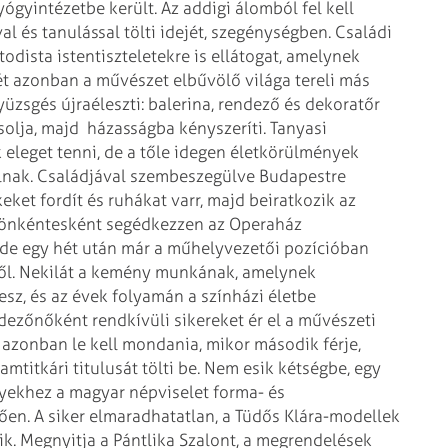
ógyintézetbe került. Az addigi álomból fel kell
al és tanulással tölti idejét, szegénységben. Családi
todista istentiszteletekre is ellátogat, amelynek
t azonban a művészet elbűvölő világa tereli más
nyüzsgés újraéleszti: balerina, rendező és dekoratőr
solja, majd házasságba kényszeríti. Tanyasi
eleget tenni, de a tőle idegen életkörülmények
válnak. Családjával szembeszegülve Budapestre
kkeket fordít és ruhákat varr, majd beiratkozik az
y önkéntesként segédkezzen az Operaház
, de egy hét után már a műhelyvezetői pozícióban
elől. Nekilát a kemény munkának, amelynek
z, és az évek folyamán a színházi életbe
ezőnőként rendkívüli sikereket ér el a művészeti
 azonban le kell mondania, mikor második férje,
mtitkári titulusát tölti be. Nem esik kétségbe, egy
elyekhez a magyar népviselet forma- és
ően. A siker elmaradhatatlan, a Tüdős Klára-modellek
ik. Megnyitja a Pántlika Szalont, a megrendelések