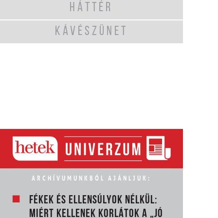
HÁTTÉR
KÁVÉSZÜNET
ARCHÍVUMUNKBÓL AJÁNLJUK:
FÉKEK ÉS ELLENSÚLYOK NÉLKÜL:
MIÉRT KELLENEK KORLÁTOK A „JÓ