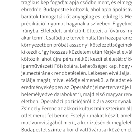
tragikus kép fogadja: apja csődbe ment, és elmegy
ébrednie. Budapestre költözik, ahol apja ápolásáv
barátok támogatják őt anyagilag és lelkileg is. Me
prédikációi nyomot hagynak a szívében. Figyelmé
irányba. Elfeledett ambícióit, ötleteit a fővárosi 
akar lenni. Családja e tervek hallatán hazaparanc
környezetben próbál asszonyi kötelezettségeinek 
kikezdik, így hosszas küzdelem után férjével el
költözik, ahol újra pénz nélkül kezdi el életét: ci
Iparművészeti Főiskolára. Lehetőséget kap, hog
jelmeztárának rendbetételén. Lelkesen elvállalja
találja magát, mivel elődje elmenekül a feladat 
eredményeképpen az Operaház jelmeztervezője les
belemélyedve darabokat ír, majd első magyar rend
életben. Operaházi pozíciójáról Klára asszonynak
Zsindely Ferenc az akkori kultuszminisztérium álla
ötlet merül fel benne. Estélyi ruhákat készít, am
motívumvilágából merít, a kor ízlésének megfelel
Budapestet szinte a kor divat­fővárosai közé emel