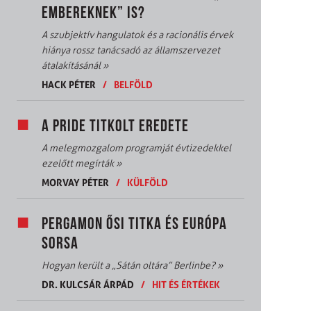
EMBEREKNEK” IS?
A szubjektív hangulatok és a racionális érvek
hiánya rossz tanácsadó az államszervezet
átalakításánál
»
HACK PÉTER
/
BELFÖLD
A PRIDE TITKOLT EREDETE
A melegmozgalom programját évtizedekkel
ezelőtt megírták
»
MORVAY PÉTER
/
KÜLFÖLD
PERGAMON ŐSI TITKA ÉS EURÓPA
SORSA
Hogyan került a „Sátán oltára” Berlinbe?
»
DR. KULCSÁR ÁRPÁD
/
HIT ÉS ÉRTÉKEK