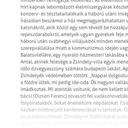
mindenben támogatja, védelmezi. Az élelemből mi
hírt kapnak lebombázott élelmiszergyárak készle
konzerv- és tésztatartalékaik a háború utáni íns
Írásaiban beszámol a ház megmagyarázhatatlan v
katonákról, akik közül egy sem tévedt be hozzáju
repeszdarabokról, amelyek ugyan gyerekek feje me
háború után svábhegyi villájukból minden menekült
szerepvállalása miatt a kommunizmus idején vagyo
Balatonlellére, egy nyaraló házmesteri lakásába
Antal, akinek felesége a Zsindely-villa egyik men
idős özvegyasszony számára budapesti lakást. Apr
Zsindelyék védelmében töltött: „Nappal dol­goztu
a földre ültek, mi pedig ide-oda. Ők nagyon vallá
imádkoztak. Mi ateisták voltunk, de nem kellett k
bácsi (Dizseri Ferenc) olvasott fel vadász­novell
folyóiratokból. Sokat énekeltünk népdalokat. Cso
házban hit­ébresztő konferenciákat is tartottak. É
az asztalon címmel. Zsindelyné Tüdős Klárát a zs
nyáron pedig a Debreceni Református Kollégium i