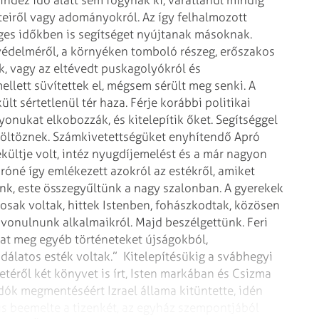
ndez idő alatt sem fogynak ki, váratlanul mindig
teiről vagy adományokról. Az így felhalmozott
éges időkben is segítséget nyújtanak másoknak.
édelméről, a környéken tomboló részeg, erőszakos
k, vagy az eltévedt puskagolyókról és
llett süvítettek el, mégsem sérült meg senki. A
 sértetlenül tér haza. Férje korábbi politikai
nukat elkobozzák, és kitelepítik őket. Segítség­gel
 költöznek. Számkivetettségüket enyhítendő Apró
ekültje volt, intéz nyugdíjemelést és a már nagyon
óné így emlékezett azokról az estékről, amiket
nk, este összegyűltünk a nagy szalonban. A gyerekek
sosak voltak, hittek Istenben, fohászkodtak, közösen
ivonulnunk alkalmaikról. Majd beszélgettünk. Feri
ákat meg egyéb történeteket újságokból,
dálatos esték voltak.” Kitelepítésükig a svábhegyi
letéről két könyvet is írt, Isten markában és Csizma
idók megmentéséért Izrael állama kitüntette, idén
s beemelte a tizenkét, az egyház szempontjából