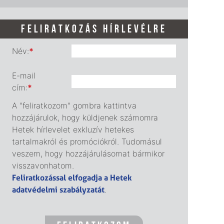
FELIRATKOZÁS HÍRLEVÉLRE
Név:
*
E-mail
cím:
*
A "feliratkozom" gombra kattintva
hozzájárulok, hogy küldjenek számomra
Hetek hírlevelet exkluzív hetekes
tartalmakról és promóciókról. Tudomásul
veszem, hogy hozzájárulásomat bármikor
visszavonhatom.
Feliratkozással elfogadja a Hetek
adatvédelmi szabályzatát
.