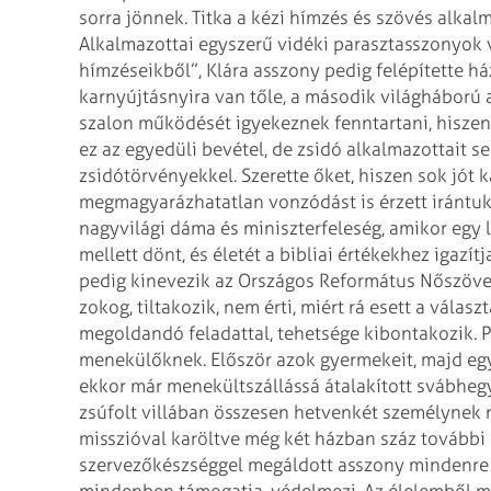
sorra jönnek. Titka a kézi hímzés és szövés alkal
Alkalmazottai egyszerű vidéki parasztasszonyok vo
hímzéseikből”, Klára asszony pedig felépítette há
karnyújtásnyira van tőle, a második világháború 
szalon működését igyekeznek fenntartani, hiszen
ez az egyedüli bevétel, de zsidó alkalmazot­tait s
zsidótörvényekkel. Sze­rette őket, hiszen sok jót 
megmagyarázhatatlan vonzódást is érzett irántuk, 
nagyvilági dáma és miniszterfeleség, amikor egy l
mellett dönt, és életét a bibliai értékekhez igazí
pedig kinevezik az Országos Református Nőszöve
zokog, tiltakozik, nem érti, miért rá esett a vála
megoldandó feladattal, tehetsége kibontakozik. 
menekülőknek. Először azok gyermekeit, majd egy
ekkor már menekültszállássá átalakított svábheg
zsúfolt villában összesen hetvenkét személynek
misszióval karöltve még két házban száz további e
szervezőkészséggel megáldott asszony mindenre go