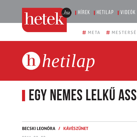
Hírek
Hetilap
Videók
#
#
META
MESTERSÉ
hetilap
Egy nemes lelkű as
BECSKI LEONÓRA
/
KÁVÉSZÜNET