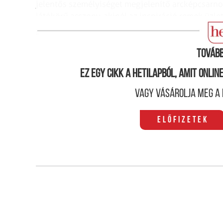
jelentős személyiséget megjelenítő arcképcsarnok
látókörű asszony, akinél az inspiráció remek üzl
valósítani elképzeléseit. Mindemellett pedig embe
Tovább
Ez egy cikk a hetilapból, amit onli
Vagy vásárolja meg a 
Előfizetek