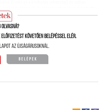
ába. Ő volt az a kivételes tehetségű és széles
eti érzékkel párosult, és kemény munkával meg tudta
rségből is kitűnőre vizsgázott.
 olvasná?
ne előfizetést követően belépéssel elér.
lapot az újságárusoknál.
Belépek