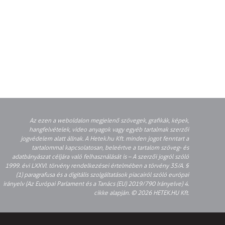
Az ezen a weboldalon megjelenő szövegek, grafikák, képek,
hangfelvételek, video anyagok vagy egyéb tartalmak szerzői
jogvédelem alatt állnak. A Hetek.hu Kft. minden jogot fenntart a
tartalommal kapcsolatosan, beleértve a tartalom szöveg- és
adatbányászat céljára való felhasználását is – A szerzői jogról szóló
1999. évi LXXVI. törvény rendelkezései értelmében a törvény 35/A. §
(1) paragrafusa és a digitális szolgáltatások piacairól szóló európai
irányelv (Az Európai Parlament és a Tanács (EU) 2019/790 Irányelve) 4.
cikke alapján. © 2026 HETEK.HU Kft.