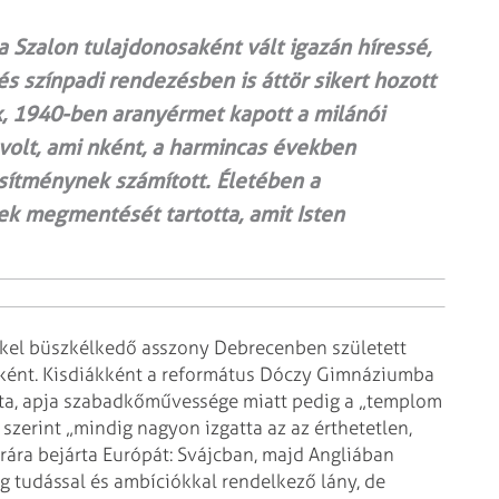
a Szalon tulajdonosaként vált igazán híressé,
s színpadi rendezésben is áttör sikert hozott
k, 1940-ben aranyérmet kapott a milánói
 volt, ami nként, a harmincas években
ítménynek számított. Életében a
k megmentését tartotta, amit Isten
kkel büsz­kélkedő asszony Debrecenben született
e­ként. Kisdiákként a református Dóczy Gimnáziumba
gatta, apja szabadkőművessége miatt pedig a „templom
 szerint „mindig nagyon izgatta az az érthetetlen,
rára bejárta Európát: Svájcban, majd Angliában
ag tudással és ambíciókkal rendelkező lány, de