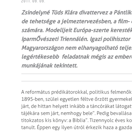
2011. 09. 09.
Zsindelyné Tüds Klára divattervez a Pántlik
de tehetsége a jelmeztervezésben, a film- é
számára. Modelljeit Európa-szerte keresté
IparmŐvészeti Triennálén. Igazi polihisztor
Magyarországon nem elhanyagolható teljes
legértékesebb feladatnak mégis az embere
munkájának tekintett.
A református prédikátorokkal, politikus felmenő
1895-ben, szülei egyetlen féltve őrzött gyerme­k
járt, de hittan helyett inkább a táncórákat láto
tájékára sem járt, nemhogy bele”. Pedig bevallása
titokzatos kis könyv: a Biblia”.
Tizennyolc éves ko
tanult. Éppen egy ilyen útról érkezik haza a gazd