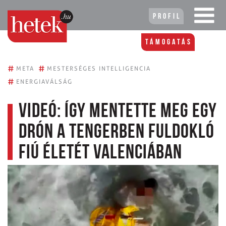
Profil
Támogatás
#
#
META
MESTERSÉGES INTELLIGENCIA
#
ENERGIAVÁLSÁG
Videó: így mentette meg egy
drón a tengerben fuldokló
fiú életét Valenciában