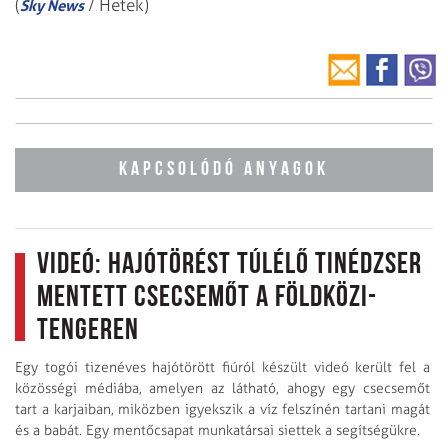
(
/ Hetek)
Sky News
KAPCSOLÓDÓ ANYAGOK
Videó: hajótörést túlélő tinédzser
mentett csecsemőt a Földközi-
tengeren
Egy togói tizenéves hajótörött fiúról készült videó került fel a
közösségi médiába, amelyen az látható, ahogy egy csecsemőt
tart a karjaiban, miközben igyekszik a víz felszínén tartani magát
és a babát. Egy mentőcsapat munkatársai siettek a segítségükre.