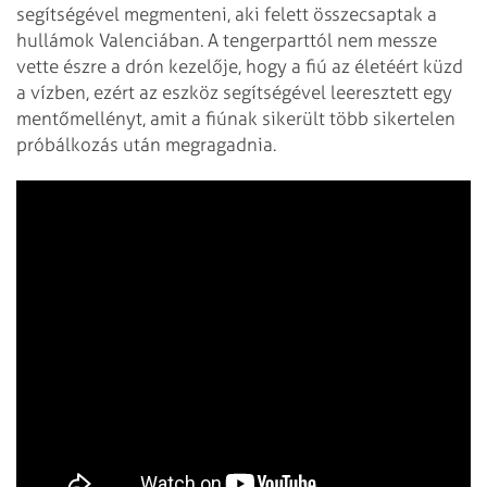
segítségével megmenteni, aki felett összecsaptak a
hullámok Valenciában. A tengerparttól nem messze
vette észre a drón kezelője, hogy a fiú az életéért küzd
a vízben, ezért az eszköz segítségével leeresztett egy
mentőmellényt, amit a fiúnak sikerült több sikertelen
próbálkozás után megragadnia.