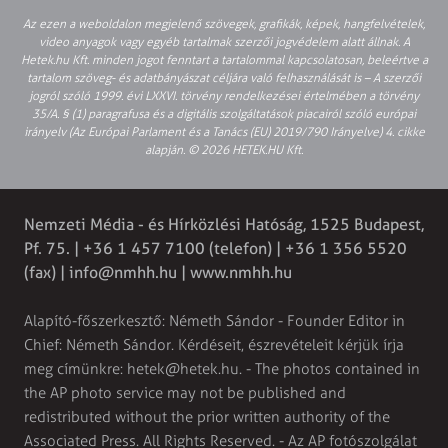
Az ezen a weboldalon megjelenő szövegek, grafikák, képek, hangfelvételek,
video anyagok vagy egyéb tartalmak szerzői jogvédelem alatt állnak. A
Hetek.hu Kft. minden jogot fenntart a tartalommal kapcsolatosan, beleértve a
tartalom szöveg- és adatbányászat céljára való felhasználását is – A szerzői
jogról szóló 1999. évi LXXVI. törvény rendelkezései értelmében a törvény
35/A. § (1) paragrafusa és a digitális szolgáltatások piacairól szóló európai
irányelv (Az Európai Parlament és a Tanács (EU) 2019/790 Irányelve) 4. cikke
alapján. © 2026 HETEK.HU Kft.
Nemzeti Média - és Hírközlési Hatóság, 1525 Budapest,
Pf. 75. | +36 1 457 7100 (telefon) | +36 1 356 5520
(fax) |
info@nmhh.hu
| www.nmhh.hu
Alapító-főszerkesztő: Németh Sándor - Founder Editor in
Chief: Németh Sándor. Kérdéseit, észrevételeit kérjük írja
meg címünkre:
hetek@hetek.hu
. - The photos contained in
the AP photo service may not be published and
redistributed without the prior written authority of the
Associated Press. All Rights Reserved. - Az AP fotószolgálat