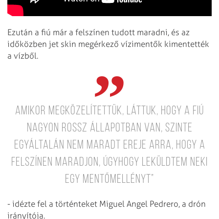
Ezután a fiú már a felszínen tudott maradni, és az
időközben jet skin megérkező vízimentők kimentették
a vízből.
Amikor MEGKÖZELÍTETTÜK, láttuk, hogy a fiú
nagyon rossz állapotban VAN, szinte
egyáltalán nem
maradt ereje arra, hogy a
felszínen maradjon, úgyhogy leküldtem neki
egy mentőmellényt”
- idézte fel a történteket Miguel Angel Pedrero, a drón
irányítója.