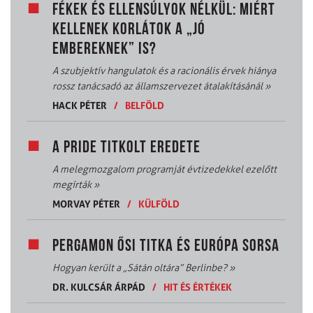
FÉKEK ÉS ELLENSÚLYOK NÉLKÜL: MIÉRT
KELLENEK KORLÁTOK A „JÓ
EMBEREKNEK” IS?
A szubjektív hangulatok és a racionális érvek hiánya
rossz tanácsadó az államszervezet átalakításánál
»
HACK PÉTER
/
BELFÖLD
A PRIDE TITKOLT EREDETE
A melegmozgalom programját évtizedekkel ezelőtt
megírták
»
MORVAY PÉTER
/
KÜLFÖLD
PERGAMON ŐSI TITKA ÉS EURÓPA SORSA
Hogyan került a „Sátán oltára” Berlinbe?
»
DR. KULCSÁR ÁRPÁD
/
HIT ÉS ÉRTÉKEK