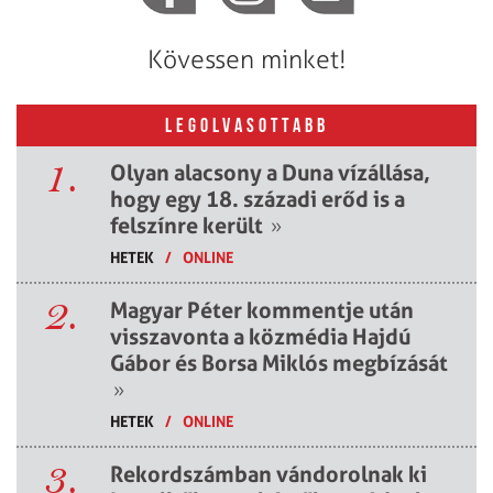
Kövessen minket!
LEGOLVASOTTABB
1.
Olyan alacsony a Duna vízállása,
hogy egy 18. századi erőd is a
felszínre került
»
HETEK
/
ONLINE
2.
Magyar Péter kommentje után
visszavonta a közmédia Hajdú
Gábor és Borsa Miklós megbízását
»
HETEK
/
ONLINE
3.
Rekordszámban vándorolnak ki