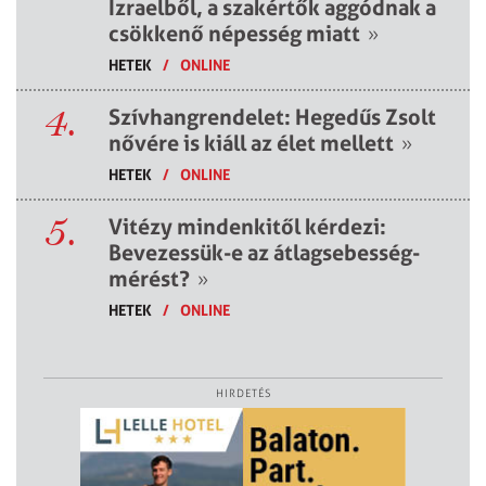
Izraelből, a szakértők aggódnak a
csökkenő népesség miatt
»
HETEK
/
ONLINE
4.
Szívhangrendelet: Hegedűs Zsolt
nővére is kiáll az élet mellett
»
HETEK
/
ONLINE
5.
Vitézy mindenkitől kérdezi:
Bevezessük-e az átlagsebesség-
mérést?
»
HETEK
/
ONLINE
HIRDETÉS