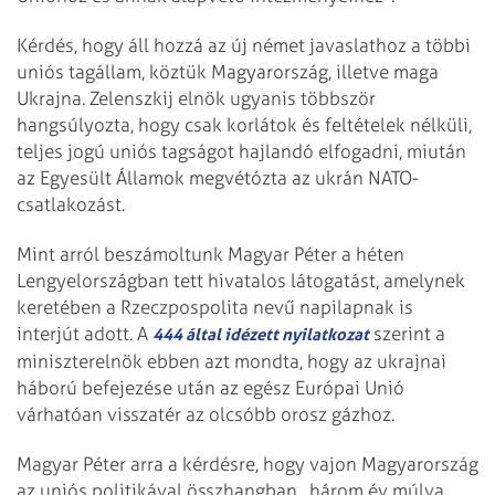
Kérdés, hogy áll hozzá az új német javaslathoz a többi
uniós tagállam, köztük Magyarország, illetve maga
Ukrajna. Zelenszkij elnök ugyanis többször
hangsúlyozta, hogy csak korlátok és feltételek nélküli,
teljes jogú uniós tagságot hajlandó elfogadni, miután
az Egyesült Államok megvétózta az ukrán NATO-
csatlakozást.
Mint arról beszámoltunk Magyar Péter a héten
Lengyelországban tett hivatalos látogatást, amelynek
keretében a Rzeczpospolita nevű napilapnak is
interjút adott. A
szerint a
444 által idézett nyilatkozat
miniszterelnök ebben azt mondta, hogy az ukrajnai
háború befejezése után az egész Európai Unió
várhatóan visszatér az olcsóbb orosz gázhoz.
Magyar Péter arra a kérdésre, hogy vajon Magyarország
az uniós politikával összhangban „három év múlva