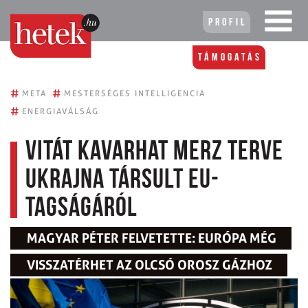
Profil
Támogatás
#
#
META
MESTERSÉGES INTELLIGENCIA
#
ENERGIAVÁLSÁG
Vitát kavarhat Merz terve
Ukrajna társult EU-
tagságáról
MAGYAR PÉTER FELVETETTE: EURÓPA MÉG
VISSZATÉRHET AZ OLCSÓ OROSZ GÁZHOZ