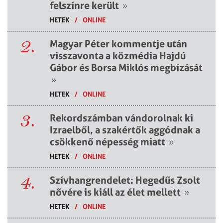
felszínre került
»
HETEK
/
ONLINE
2.
Magyar Péter kommentje után
visszavonta a közmédia Hajdú
Gábor és Borsa Miklós megbízását
»
HETEK
/
ONLINE
3.
Rekordszámban vándorolnak ki
Izraelből, a szakértők aggódnak a
csökkenő népesség miatt
»
HETEK
/
ONLINE
4.
Szívhangrendelet: Hegedűs Zsolt
nővére is kiáll az élet mellett
»
HETEK
/
ONLINE