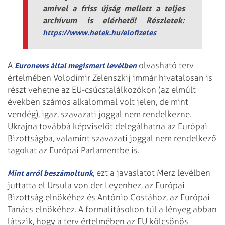
amivel a friss újság mellett a teljes
archívum is elérhető! Részletek:
https://www.hetek.hu/elofizetes
A
olvasható terv
Euronews által megismert levélben
értelmében Volodimir Zelenszkij immár hivatalosan is
részt vehetne az EU-csúcstalálkozókon (az elmúlt
években számos alkalommal volt jelen, de mint
vendég), igaz, szavazati joggal nem rendelkezne.
Ukrajna továbbá képviselőt delegálhatna az Európai
Bizottságba, valamint szavazati joggal nem rendelkező
tagokat az Európai Parlamentbe is.
, ezt a javaslatot Merz levélben
Mint arról beszámoltunk
juttatta el Ursula von der Leyenhez, az Európai
Bizottság elnökéhez és António Costához, az Európai
Tanács elnökéhez. A formalitásokon túl a lényeg abban
látszik, hogy a terv értelmében az EU kölcsönös