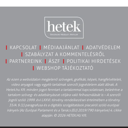
KAPCSOLAT
MÉDIAAJÁNLAT
ADATVÉDELEM
SZABÁLYZAT A KOMMENTELÉSRŐL
PARTNEREINK
ÁSZF
POLITIKAI HIRDETÉSEK
WEBSHOP TÁJÉKOZTATÓ
Az ezen a weboldalon megjelenő szövegek, grafikák, képek, hangfelvételek,
video anyagok vagy egyéb tartalmak szerzői jogvédelem alatt állnak. A
Hetek.hu Kft. minden jogot fenntart a tartalommal kapcsolatosan, beleértve a
tartalom szöveg- és adatbányászat céljára való felhasználását is – A szerzői
jogról szóló 1999. évi LXXVI. törvény rendelkezései értelmében a törvény
35/A. § (1) paragrafusa és a digitális szolgáltatások piacairól szóló európai
irányelv (Az Európai Parlament és a Tanács (EU) 2019/790 Irányelve) 4. cikke
alapján. © 2026 HETEK.HU Kft.