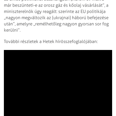
már beszünteti-e az orosz gáz és kőolaj vásárlását”, a
miniszterelnök úgy reagált: szerinte az EU politikája
„nagyon megváltozik az (ukrajnai) háború befejezése
után”, amelyre „remélhetőleg nagyon gyorsan sor fog
kerülni”.
További részletek a Hetek hírösszefoglalójában: