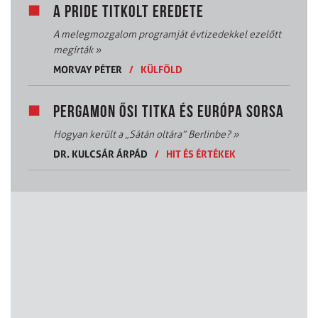
A PRIDE TITKOLT EREDETE
A melegmozgalom programját évtizedekkel ezelőtt
megírták
»
MORVAY PÉTER
/
KÜLFÖLD
PERGAMON ŐSI TITKA ÉS EURÓPA SORSA
Hogyan került a „Sátán oltára” Berlinbe?
»
DR. KULCSÁR ÁRPÁD
/
HIT ÉS ÉRTÉKEK