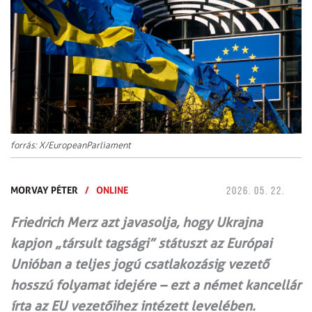
forrás: X/EuropeanParliament
MORVAY PÉTER
/
ONLINE
2026. 05. 22.
Friedrich Merz azt javasolja, hogy Ukrajna
kapjon „társult tagsági” státuszt az Európai
Unióban a teljes jogú csatlakozásig vezető
hosszú folyamat idejére – ezt a német kancellár
írta az EU vezetőihez intézett levelében.