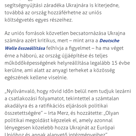
segítségnyújtási záradéka Ukrajnára is kiterjedne,
továbbá az ország hozzáférhetne az uniós
költségvetés egyes részeihez.
Az uniós források közvetlen becsatornázása Ukrajna
számára azért kritikus, mert – mint arra a
Deutsche
felhívja a figyelmet – ha ma véget
Welle összeállítása
érne a háború, az ország újjáépítése és teljes
működőképességének helyreállítása legalább 15 évbe
kerülne, ami alatt az anyagi terheket a közösség
egészének kellene viselnie.
„Nyilvánvaló, hogy rövid időn belül nem tudjuk lezárni
a csatlakozási folyamatot, tekintettel a számtalan
akadályra és a ratifikációs eljárások politikai
összetettségére” – írta Merz, és hozzátette: „Olyan
politikai megoldást képzelek el, amely azonnal
lényegesen közelebb hozza Ukrajnát az Európai
Unióhoz és annak alapvető intézményeihez”.