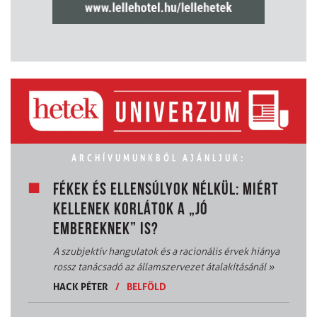
ARCHÍVUMUNKBÓL AJÁNLJUK:
FÉKEK ÉS ELLENSÚLYOK NÉLKÜL: MIÉRT
KELLENEK KORLÁTOK A „JÓ
EMBEREKNEK” IS?
A szubjektív hangulatok és a racionális érvek hiánya
rossz tanácsadó az államszervezet átalakításánál
»
HACK PÉTER
/
BELFÖLD