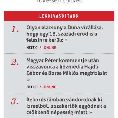
Kövessen minket!
LEGOLVASOTTABB
1.
Olyan alacsony a Duna vízállása,
hogy egy 18. századi erőd is a
felszínre került
»
HETEK
/
ONLINE
2.
Magyar Péter kommentje után
visszavonta a közmédia Hajdú
Gábor és Borsa Miklós megbízását
»
HETEK
/
ONLINE
3.
Rekordszámban vándorolnak ki
Izraelből, a szakértők aggódnak a
csökkenő népesség miatt
»