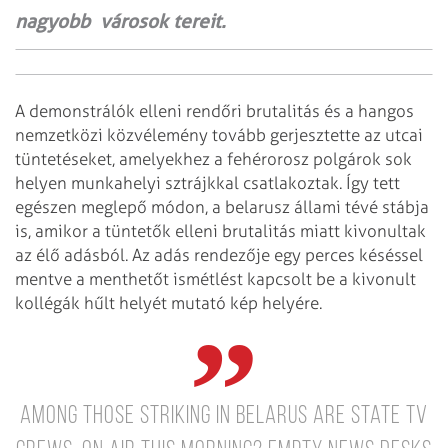
nagyobb városok tereit.
A demonstrálók elleni rendőri brutalitás és a hangos
nemzetközi közvélemény tovább gerjesztette az utcai
tüntetéseket, amelyekhez a fehérorosz polgárok sok
helyen munkahelyi sztrájkkal csatlakoztak. Így tett
egészen meglepő módon, a belarusz állami tévé stábja
is, amikor a tüntetők elleni brutalitás miatt kivonultak
az élő adásból. Az adás rendezője egy perces késéssel
mentve a menthetőt ismétlést kapcsolt be a kivonult
kollégák hűlt helyét mutató kép helyére.
Among those striking in Belarus are state TV