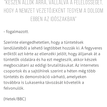
"Készen állok arra, vállalva a felelősséget,
hogy A nemzet vezetőjeként tegyem a dolgom
ebben az időszakban"
- fogalmazott.
Szerinte elengedhetetlen, hogy a tüntetések
lendületéből a lehető legtöbbet hozzák ki. A fegyveres
erőktől azt kérte az ellenzéki jelölt, hogy álljanak át a
tüntetők oldalára és ha ezt megteszik, akkor készek
megbocsátani az eddigi brutalitásukat. Az internetes
csoportok és a sajtóhírek szerint a héten még több
tüntetés és demonstráció várható, amelyeken
továbbra is Lukasenka távozását követelik a
felvonulók.
(Hetek/BBC)