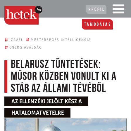
Profil
Támogatás
#
#
IZRAEL
MESTERSÉGES INTELLIGENCIA
#
ENERGIAVÁLSÁG
Belarusz tüntetések:
műsor közben vonult ki a
stáb az állami tévéből
AZ ELLENZÉKI JELÖLT KÉSZ A
HATALOMÁTVÉTELRE