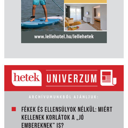
ARCHÍVUMUNKBÓL AJÁNLJUK:
FÉKEK ÉS ELLENSÚLYOK NÉLKÜL: MIÉRT
KELLENEK KORLÁTOK A „JÓ
EMBEREKNEK” IS?