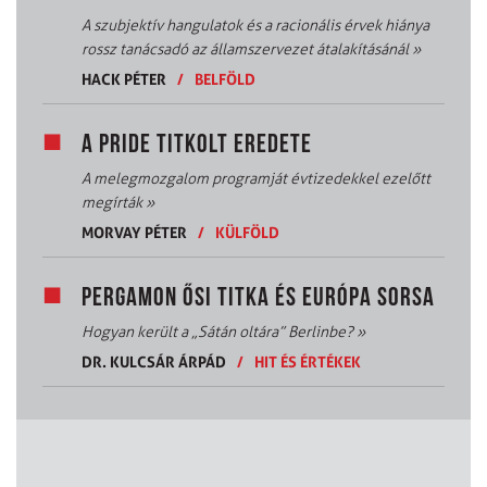
A szubjektív hangulatok és a racionális érvek hiánya
rossz tanácsadó az államszervezet átalakításánál
»
HACK PÉTER
/
BELFÖLD
A PRIDE TITKOLT EREDETE
A melegmozgalom programját évtizedekkel ezelőtt
megírták
»
MORVAY PÉTER
/
KÜLFÖLD
PERGAMON ŐSI TITKA ÉS EURÓPA SORSA
Hogyan került a „Sátán oltára” Berlinbe?
»
DR. KULCSÁR ÁRPÁD
/
HIT ÉS ÉRTÉKEK