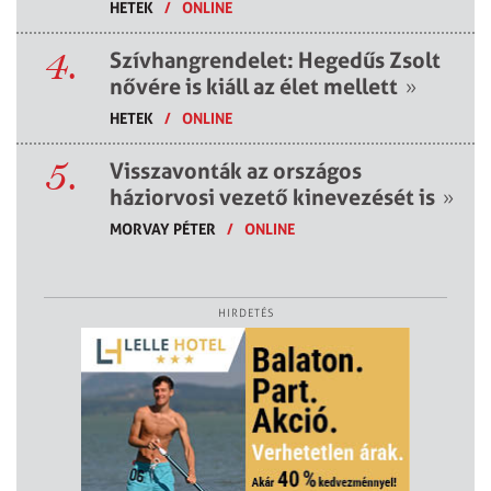
HETEK
/
ONLINE
4.
Szívhangrendelet: Hegedűs Zsolt
nővére is kiáll az élet mellett
»
HETEK
/
ONLINE
5.
Visszavonták az országos
háziorvosi vezető kinevezését is
»
MORVAY PÉTER
/
ONLINE
HIRDETÉS