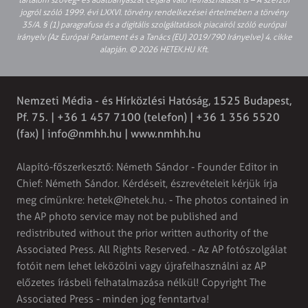
tartalom szöveg- és adatbányászat céljára való felhasználását is – A szerzői
jogról szóló 1999. évi LXXVI. törvény rendelkezései értelmében a törvény
35/A. § (1) paragrafusa és a digitális szolgáltatások piacairól szóló európai
irányelv (Az Európai Parlament és a Tanács (EU) 2019/790 Irányelve) 4. cikke
alapján. © 2026 HETEK.HU Kft.
Nemzeti Média - és Hírközlési Hatóság, 1525 Budapest,
Pf. 75. | +36 1 457 7100 (telefon) | +36 1 356 5520
(fax) |
info@nmhh.hu
| www.nmhh.hu
Alapító-főszerkesztő: Németh Sándor - Founder Editor in
Chief: Németh Sándor. Kérdéseit, észrevételeit kérjük írja
meg címünkre:
hetek@hetek.hu
. - The photos contained in
the AP photo service may not be published and
redistributed without the prior written authority of the
Associated Press. All Rights Reserved. - Az AP fotószolgálat
fotóit nem lehet leközölni vagy újrafelhasználni az AP
előzetes írásbeli felhatalmazása nélkül! Copyright The
Associated Press - minden jog fenntartva!