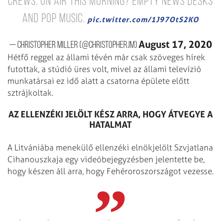
crews. On air this morning? Empty news desks
and pop music.
pic.twitter.com/1J97OtS2KO
August 17, 2020
— Christopher Miller (@ChristopherJM)
Hétfő reggel az állami tévén már csak szöveges hírek
futottak, a stúdió üres volt, mivel az állami televízió
munkatársai ez idő alatt a csatorna épülete előtt
sztrájkoltak.
AZ ELLENZÉKI JELÖLT KÉSZ ARRA, HOGY ÁTVEGYE A
HATALMAT
A Litvániába menekülő ellenzéki elnökjelölt Szvjatlana
Cihanouszkaja egy videóbejegyzésben jelentette be,
hogy készen áll arra, hogy Fehéroroszországot vezesse.