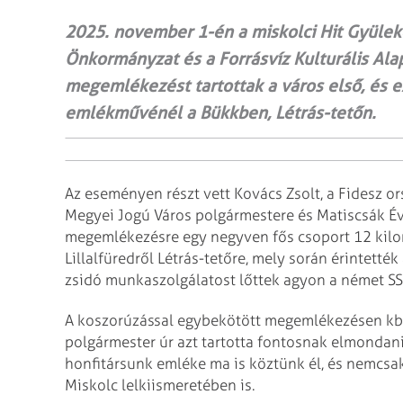
2025. november 1-én a miskolci Hit Gyülek
Önkormányzat és a Forrásvíz Kulturális Al
megemlékezést tartottak a város első, és e
emlékművénél a Bükkben, Létrás-tetőn.
Az eseményen részt vett Kovács Zsolt, a Fidesz or
Megyei Jogú Város polgármestere és Matiscsák Év
megemlékezésre egy negyven fős csoport 12 kilo
Lillalfüredről Létrás-tetőre, mely során érintették
zsidó munkaszolgálatost lőttek agyon a német S
A koszorúzással egybekötött megemlékezésen kb. 1
polgármester úr azt tartotta fontosnak elmondani
honfitársunk emléke ma is köztünk él, és nemcsa
Miskolc lelkiismeretében is.