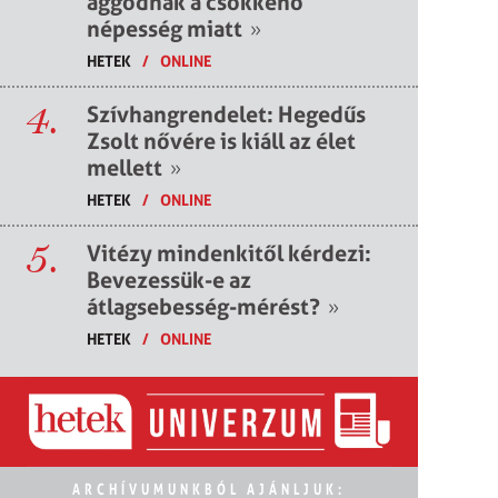
aggódnak a csökkenő
népesség miatt
»
HETEK
/
ONLINE
4.
Szívhangrendelet: Hegedűs
Zsolt nővére is kiáll az élet
mellett
»
HETEK
/
ONLINE
5.
Vitézy mindenkitől kérdezi:
Bevezessük-e az
átlagsebesség-mérést?
»
HETEK
/
ONLINE
ARCHÍVUMUNKBÓL AJÁNLJUK: