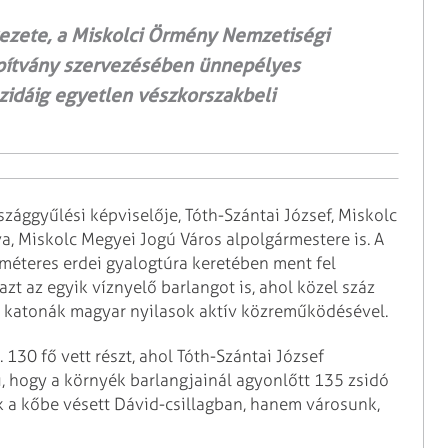
ezete, a Miskolci Örmény Nemzetiségi
apítvány szervezésében ünnepélyes
zidáig egyetlen vészkorszakbeli
szággyűlési képviselője, Tóth-Szántai József, Miskolc
a, Miskolc Megyei Jogú Város alpolgármestere is.
A
méteres erdei gyalogtúra keretében ment fel
 azt az egyik víznyelő barlangot is, ahol közel száz
S katonák magyar nyilasok aktív közreműködésével.
30 fő vett részt, ahol Tóth-Szántai József
, hogy a környék barlangjainál agyonlőtt 135 zsidó
k a kőbe vésett Dávid-csillagban, hanem városunk,