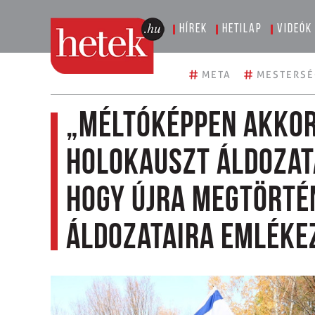
Hírek
Hetilap
Videók
#
#
META
MESTERSÉ
„Méltóképpen akkor
holokauszt áldozata
hogy újra megtörté
áldozataira emléke