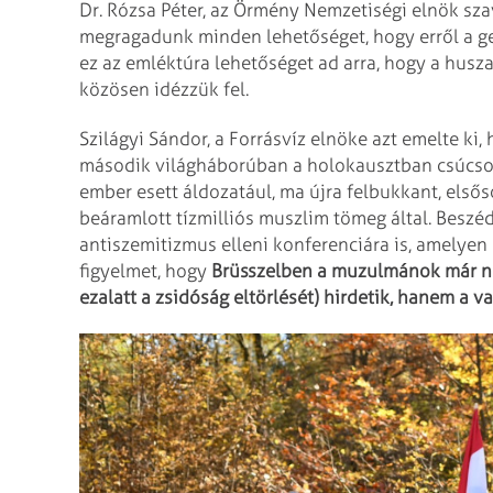
Dr. Rózsa Péter, az Örmény Nemzetiségi elnök szav
megragadunk minden lehetőséget, hogy erről a g
ez az emléktúra lehetőséget ad arra, hogy a husz
közösen idézzük fel.
Szilágyi Sándor, a Forrásvíz elnöke azt emelte ki,
második világháborúban a holokausztban csúcsos
ember esett áldozatául, ma újra felbukkant, els
beáramlott tízmilliós muszlim tömeg által. Besz
antiszemitizmus elleni konferenciára is, amelyen 
figyelmet, hogy
Brüsszelben a muzulmánok már ne
ezalatt a zsidóság eltörlését) hirdetik, hanem a v