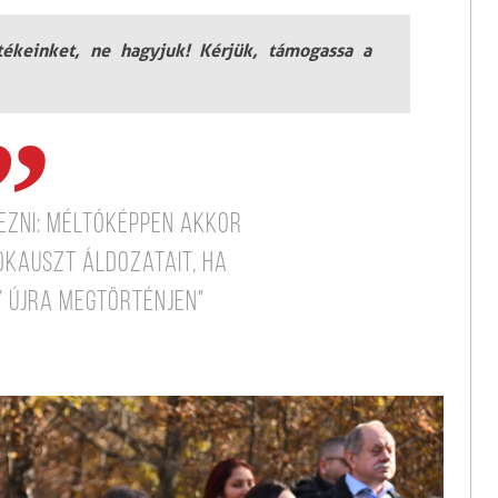
rtékeinket, ne hagyjuk! Kérjük, támogassa a
ezni: méltóképpen akkor
okauszt áldozatait, ha
y újra megtörténjen"