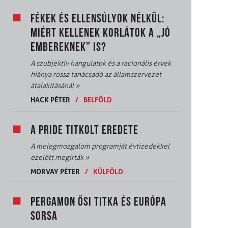
FÉKEK ÉS ELLENSÚLYOK NÉLKÜL:
MIÉRT KELLENEK KORLÁTOK A „JÓ
EMBEREKNEK” IS?
A szubjektív hangulatok és a racionális érvek
hiánya rossz tanácsadó az államszervezet
átalakításánál
»
HACK PÉTER
/
BELFÖLD
A PRIDE TITKOLT EREDETE
A melegmozgalom programját évtizedekkel
ezelőtt megírták
»
MORVAY PÉTER
/
KÜLFÖLD
PERGAMON ŐSI TITKA ÉS EURÓPA
SORSA