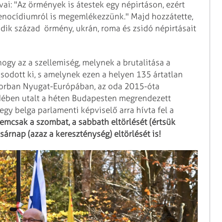
ai: "Az örmények is átestek egy népirtáson, ezért
enocídiumról is megemlékezzünk." Majd hozzátette,
adik század örmény, ukrán, roma és zsidó népirtásait
 hogy az a szellemiség, melynek a brutalitása a
odott ki, s amelynek ezen a helyen 135 ártatlan
ősorban Nyugat-Európában, az oda 2015-óta
édében utalt a héten Budapesten megrendezett
egy belga parlamenti képviselő arra hívta fel a
mcsak a szombat, a sabbath eltörlését (értsük
asárnap (azaz a kereszténység) eltörlését is!