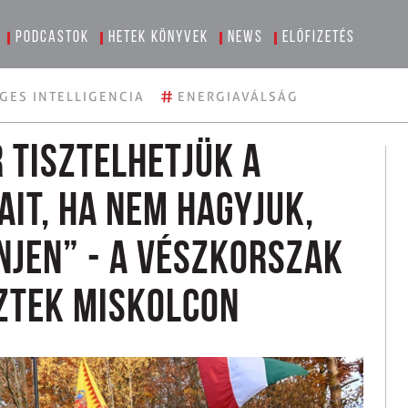
Podcastok
Hetek könyvek
News
Előfizetés
#
GES INTELLIGENCIA
ENERGIAVÁLSÁG
 tisztelhetjük a
it, ha nem hagyjuk,
njen” - A vészkorszak
ztek Miskolcon