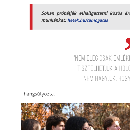
Sokan próbálják elhallgattatni közös é
munkánkat:
hetek.hu/tamogatas
"Nem elég csak emlék
tisztelhetjük a hol
nem hagyjuk, hog
- hangsúlyozta.