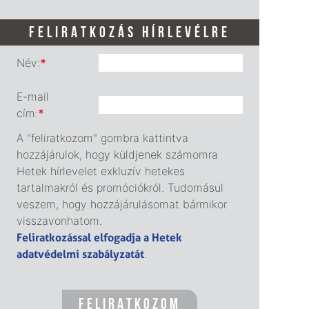
FELIRATKOZÁS HÍRLEVÉLRE
Név:
*
E-mail
cím:
*
A "feliratkozom" gombra kattintva
hozzájárulok, hogy küldjenek számomra
Hetek hírlevelet exkluzív hetekes
tartalmakról és promóciókról. Tudomásul
veszem, hogy hozzájárulásomat bármikor
visszavonhatom.
Feliratkozással elfogadja a Hetek
adatvédelmi szabályzatát
.