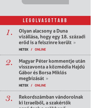
LEGOLVASOTTABB
1.
Olyan alacsony a Duna
vízállása, hogy egy 18. századi
erőd is a felszínre került
»
HETEK
/
ONLINE
2.
Magyar Péter kommentje után
visszavonta a közmédia Hajdú
Gábor és Borsa Miklós
megbízását
»
HETEK
/
ONLINE
3.
Rekordszámban vándorolnak
ki Izraelből, a szakértők