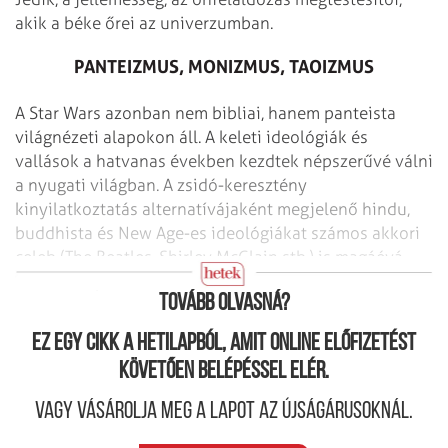
akik a béke őrei az univerzumban.
PANTEIZMUS, MONIZMUS, TAOIZMUS
A Star Wars azonban nem bibliai, hanem panteista
világnézeti alapokon áll. A keleti ideológiák és
vallások a hatvanas években kezdtek népszerűvé válni
a nyugati világban. A zsidó-keresztény
kinyilatkoztatás alternatívájaként megjelenő hindu,
buddhista és New Age-es ideológiákat számos akkori
celeb (The Beatles, Shirley McClain stb.) is magáévá
tette és népszerűsítette.
Tovább olvasná?
Ez egy cikk a hetilapból, amit online előfizetést
követően belépéssel elér.
Vagy vásárolja meg a lapot az újságárusoknál.