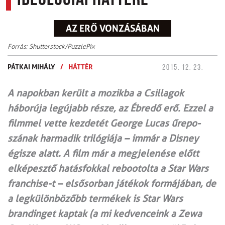
ideológiai háttere
AZ ERŐ VONZÁSÁBAN
Forrás: Shutterstock/PuzzlePix
PÁTKAI MIHÁLY
/
HÁTTÉR
2015. 12. 23.
A napokban került a mozikba a Csillagok
háborúja legújabb része, az Ébredő erő. Ezzel a
filmmel vette kezdetét George Lucas űr­epo­
szának harmadik trilógiája – immár a Disney
égisze alatt. A film már a megjelenése előtt
elképesztő hatásfokkal rebootolta a Star Wars
franchise-t – elsősorban játékok formájában, de
a legkülönbözőbb termékek is Star Wars
brandinget kaptak (a mi kedvenceink a Zewa