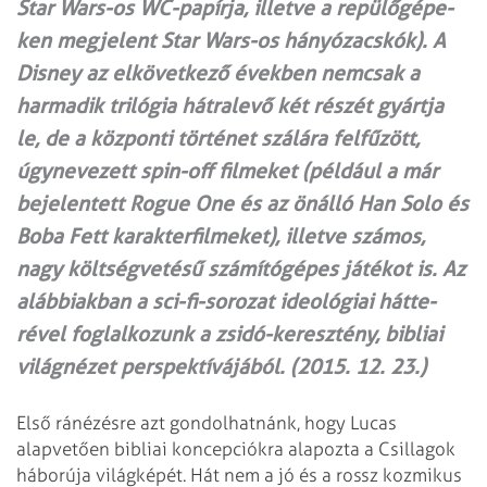
Star Wars-os WC-papírja, illetve a repülő­gé­pe­
ken megjelent Star Wars-os hányózacskók). A
Disney az elkövetkező években nemcsak a
harmadik trilógia hátralevő két részét gyártja
le, de a központi történet szálára fel­fűzött,
úgynevezett spin-off filmeket (például a már
bejelentett Rogue One és az önálló Han Solo és
Boba Fett karakterfilmeket), illetve számos,
nagy költségvetésű számítógépes játékot is. Az
alábbiakban a sci-fi-sorozat ideológiai hátte­
rével foglalkozunk a zsidó-keresztény, bibliai
világnézet perspektívájából. (2015. 12. 23.)
Első ránézésre azt gondolhatnánk, hogy Lucas
alapvetően bibliai koncepciókra alapozta a Csillagok
háborúja világképét. Hát nem a jó és a rossz kozmikus