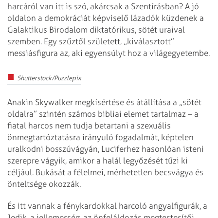
harcáról van itt is szó, akárcsak a Szentírásban? A jó
oldalon a demokráciát képviselő lázadók küzdenek a
Galaktikus Birodalom diktatórikus, sötét uraival
szemben. Egy szűztől született, „kiválasztott”
messiásfigura az, aki egyensúlyt hoz a világegyetembe.
Shutterstock/Puzzlepix
Anakin Skywalker megkísértése és átállítása a „sötét
oldalra” szintén számos bibliai elemet tartalmaz – a
fiatal harcos nem tudja betartani a szexuális
önmegtartóztatásra irányuló fogadalmát, képtelen
uralkodni bosszúvágyán, Luciferhez hasonlóan isteni
szerepre vágyik, amikor a halál legyő­zését tűzi ki
céljául. Bukását a félelmei, mérhetetlen becsvágya és
önteltsége okozzák.
És itt vannak a fénykardokkal harcoló angyalfigurák, a
Jedik, a jellemesség, az önfeláldozás megtestesítői,