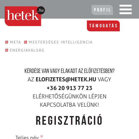
Profil
Támogatás
#
#
META
MESTERSÉGES INTELLIGENCIA
#
ENERGIAVÁLSÁG
KÉRDÉSE VAN VAGY ELAKADT AZ ELŐFIZETÉSBEN?
ELOFIZETES@HETEK.HU
AZ
VAGY
+36 20 913 77 23
ELÉRHETŐSÉGÜNKÖN LÉPJEN
KAPCSOLATBA VELÜNK!
REGISZTRÁCIÓ
*
Teljes név