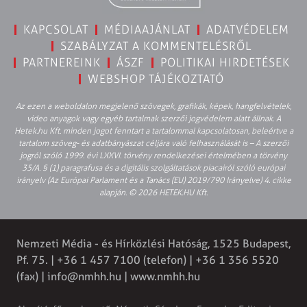
KAPCSOLAT
MÉDIAAJÁNLAT
ADATVÉDELEM
SZABÁLYZAT A KOMMENTELÉSRŐL
PARTNEREINK
ÁSZF
POLITIKAI HIRDETÉSEK
WEBSHOP TÁJÉKOZTATÓ
Az ezen a weboldalon megjelenő szövegek, grafikák, képek, hangfelvételek,
video anyagok vagy egyéb tartalmak szerzői jogvédelem alatt állnak. A
Hetek.hu Kft. minden jogot fenntart a tartalommal kapcsolatosan, beleértve a
tartalom szöveg- és adatbányászat céljára való felhasználását is – A szerzői
jogról szóló 1999. évi LXXVI. törvény rendelkezései értelmében a törvény
35/A. § (1) paragrafusa és a digitális szolgáltatások piacairól szóló európai
irányelv (Az Európai Parlament és a Tanács (EU) 2019/790 Irányelve) 4. cikke
alapján. © 2026 HETEK.HU Kft.
Nemzeti Média - és Hírközlési Hatóság, 1525 Budapest,
Pf. 75. | +36 1 457 7100 (telefon) | +36 1 356 5520
(fax) |
info@nmhh.hu
| www.nmhh.hu