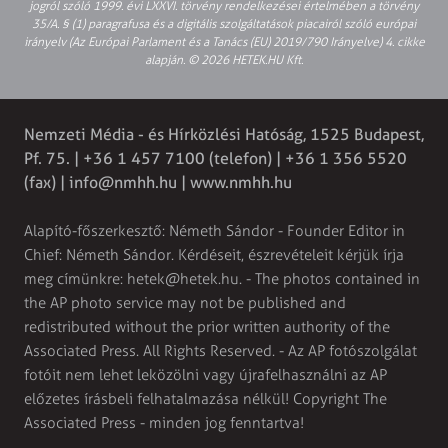
jogról szóló 1999. évi LXXVI. törvény rendelkezései értelmében a törvény
35/A. § (1) paragrafusa és a digitális szolgáltatások piacairól szóló európai
irányelv (Az Európai Parlament és a Tanács (EU) 2019/790 Irányelve) 4. cikke
alapján. © 2026 HETEK.HU Kft.
Nemzeti Média - és Hírközlési Hatóság, 1525 Budapest,
Pf. 75. | +36 1 457 7100 (telefon) | +36 1 356 5520
(fax) |
info@nmhh.hu
| www.nmhh.hu
Alapító-főszerkesztő: Németh Sándor - Founder Editor in
Chief: Németh Sándor. Kérdéseit, észrevételeit kérjük írja
meg címünkre:
hetek@hetek.hu
. - The photos contained in
the AP photo service may not be published and
redistributed without the prior written authority of the
Associated Press. All Rights Reserved. - Az AP fotószolgálat
fotóit nem lehet leközölni vagy újrafelhasználni az AP
előzetes írásbeli felhatalmazása nélkül! Copyright The
Associated Press - minden jog fenntartva!