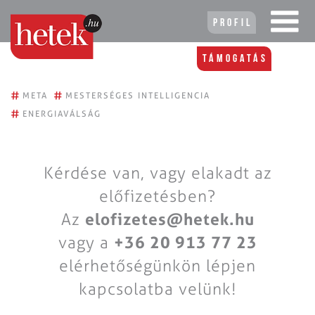
Profil
Támogatás
#
#
META
MESTERSÉGES INTELLIGENCIA
#
ENERGIAVÁLSÁG
Kérdése van, vagy elakadt az
előfizetésben?
Az
elofizetes@hetek.hu
vagy a
+36 20 913 77 23
elérhetőségünkön lépjen
kapcsolatba velünk!