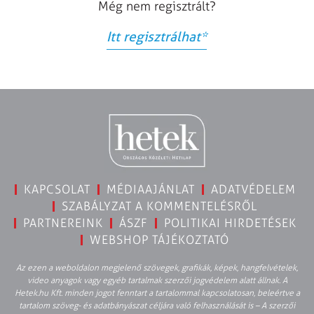
Még nem regisztrált?
Itt regisztrálhat
*
KAPCSOLAT
MÉDIAAJÁNLAT
ADATVÉDELEM
SZABÁLYZAT A KOMMENTELÉSRŐL
PARTNEREINK
ÁSZF
POLITIKAI HIRDETÉSEK
WEBSHOP TÁJÉKOZTATÓ
Az ezen a weboldalon megjelenő szövegek, grafikák, képek, hangfelvételek,
video anyagok vagy egyéb tartalmak szerzői jogvédelem alatt állnak. A
Hetek.hu Kft. minden jogot fenntart a tartalommal kapcsolatosan, beleértve a
tartalom szöveg- és adatbányászat céljára való felhasználását is – A szerzői