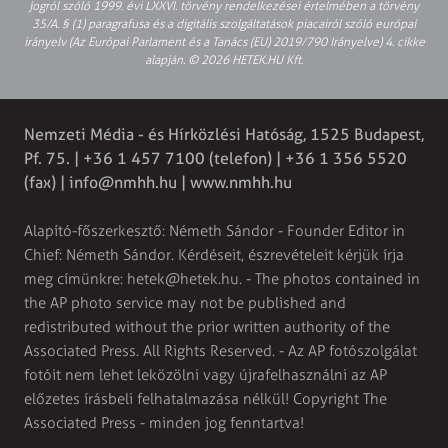
jogról szóló 1999. évi LXXVI. törvény rendelkezései értelmében a törvény
35/A. § (1) paragrafusa és a digitális szolgáltatások piacairól szóló európai
irányelv (Az Európai Parlament és a Tanács (EU) 2019/790 Irányelve) 4. cikke
alapján. © 2026 HETEK.HU Kft.
Nemzeti Média - és Hírközlési Hatóság, 1525 Budapest,
Pf. 75. | +36 1 457 7100 (telefon) | +36 1 356 5520
(fax) |
info@nmhh.hu
| www.nmhh.hu
Alapító-főszerkesztő: Németh Sándor - Founder Editor in
Chief: Németh Sándor. Kérdéseit, észrevételeit kérjük írja
meg címünkre:
hetek@hetek.hu
. - The photos contained in
the AP photo service may not be published and
redistributed without the prior written authority of the
Associated Press. All Rights Reserved. - Az AP fotószolgálat
fotóit nem lehet leközölni vagy újrafelhasználni az AP
előzetes írásbeli felhatalmazása nélkül! Copyright The
Associated Press - minden jog fenntartva!