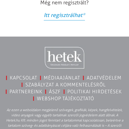
Még nem regisztrált?
Itt regisztrálhat
*
KAPCSOLAT
MÉDIAAJÁNLAT
ADATVÉDELEM
SZABÁLYZAT A KOMMENTELÉSRŐL
PARTNEREINK
ÁSZF
POLITIKAI HIRDETÉSEK
WEBSHOP TÁJÉKOZTATÓ
Az ezen a weboldalon megjelenő szövegek, grafikák, képek, hangfelvételek,
video anyagok vagy egyéb tartalmak szerzői jogvédelem alatt állnak. A
Hetek.hu Kft. minden jogot fenntart a tartalommal kapcsolatosan, beleértve a
tartalom szöveg- és adatbányászat céljára való felhasználását is – A szerzői