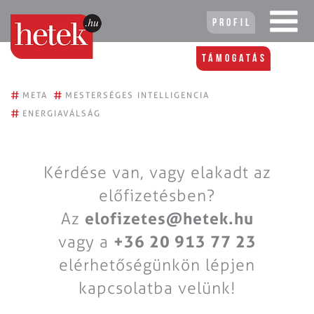
Profil
Támogatás
#
#
META
MESTERSÉGES INTELLIGENCIA
#
ENERGIAVÁLSÁG
Kérdése van, vagy elakadt az
előfizetésben?
Az
elofizetes@hetek.hu
vagy a
+36 20 913 77 23
elérhetőségünkön lépjen
kapcsolatba velünk!