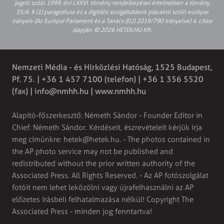
jogról szóló 1999. évi LXXVI. törvény rendelkezései értelmében a törvény
35/A. § (1) paragrafusa és a digitális szolgáltatások piacairól szóló európai
irányelv (Az Európai Parlament és a Tanács (EU) 2019/790 Irányelve) 4. cikke
alapján. © 2026 HETEK.HU Kft.
Nemzeti Média - és Hírközlési Hatóság, 1525 Budapest,
Pf. 75. | +36 1 457 7100 (telefon) | +36 1 356 5520
(fax) |
info@nmhh.hu
| www.nmhh.hu
Alapító-főszerkesztő: Németh Sándor - Founder Editor in
Chief: Németh Sándor. Kérdéseit, észrevételeit kérjük írja
meg címünkre:
hetek@hetek.hu
. - The photos contained in
the AP photo service may not be published and
redistributed without the prior written authority of the
Associated Press. All Rights Reserved. - Az AP fotószolgálat
fotóit nem lehet leközölni vagy újrafelhasználni az AP
előzetes írásbeli felhatalmazása nélkül! Copyright The
Associated Press - minden jog fenntartva!