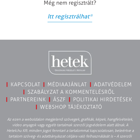
Még nem regisztrált?
Itt regisztrálhat
*
KAPCSOLAT
MÉDIAAJÁNLAT
ADATVÉDELEM
SZABÁLYZAT A KOMMENTELÉSRŐL
PARTNEREINK
ÁSZF
POLITIKAI HIRDETÉSEK
WEBSHOP TÁJÉKOZTATÓ
Az ezen a weboldalon megjelenő szövegek, grafikák, képek, hangfelvételek,
video anyagok vagy egyéb tartalmak szerzői jogvédelem alatt állnak. A
Hetek.hu Kft. minden jogot fenntart a tartalommal kapcsolatosan, beleértve a
tartalom szöveg- és adatbányászat céljára való felhasználását is – A szerzői