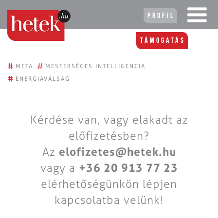
Profil
Támogatás
#
#
META
MESTERSÉGES INTELLIGENCIA
#
ENERGIAVÁLSÁG
Kérdése van, vagy elakadt az
előfizetésben?
Az
elofizetes@hetek.hu
vagy a
+36 20 913 77 23
elérhetőségünkön lépjen
kapcsolatba velünk!