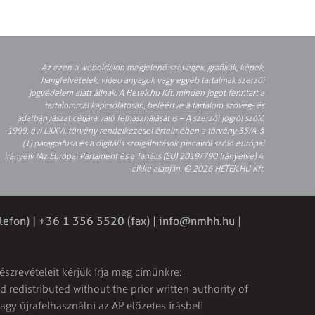
Az ezen a weboldalon megjelenő szövegek, grafikák, képek,
hangfelvételek, video anyagok vagy egyéb tartalmak szerzői
jogvédelem alatt állnak. A Hetek.hu Kft. minden jogot fenntart a
tartalommal kapcsolatosan, beleértve a tartalom szöveg- és
adatbányászat céljára való felhasználását is – A szerzői jogról szóló
1999. évi LXXVI. törvény rendelkezései értelmében a törvény 35/A. §
(1) paragrafusa és a digitális szolgáltatások piacairól szóló európai
irányelv (Az Európai Parlament és a Tanács (EU) 2019/790 Irányelve) 4.
cikke alapján. © 2026 HETEK.HU Kft.
lefon) | +36 1 356 5520 (fax) |
info@nmhh.hu
|
észrevételeit kérjük írja meg címünkre:
 redistributed without the prior written authority of
vagy újrafelhasználni az AP előzetes írásbeli