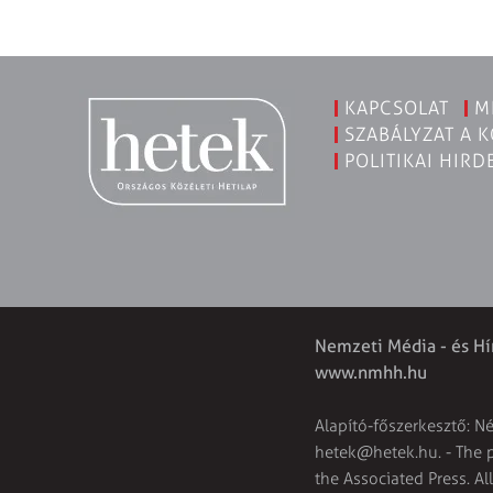
KAPCSOLAT
M
SZABÁLYZAT A 
POLITIKAI HIRD
Nemzeti Média - és Hí
www.nmhh.hu
Alapító-főszerkesztő: N
hetek@hetek.hu
. - The
the Associated Press. Al