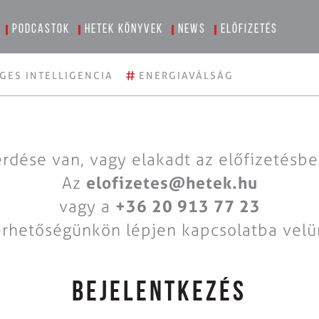
Podcastok
Hetek könyvek
News
Előfizetés
#
GES INTELLIGENCIA
ENERGIAVÁLSÁG
rdése van, vagy elakadt az előfizetésb
Az
elofizetes@hetek.hu
vagy a
+36 20 913 77 23
érhetőségünkön lépjen kapcsolatba velü
BEJELENTKEZÉS