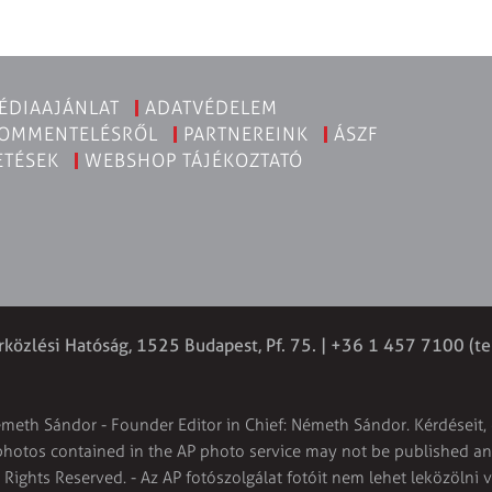
ÉDIAAJÁNLAT
ADATVÉDELEM
KOMMENTELÉSRŐL
PARTNEREINK
ÁSZF
ETÉSEK
WEBSHOP TÁJÉKOZTATÓ
rközlési Hatóság, 1525 Budapest, Pf. 75. | +36 1 457 7100 (te
émeth Sándor - Founder Editor in Chief: Németh Sándor. Kérdéseit, 
 photos contained in the AP photo service may not be published and
l Rights Reserved. - Az AP fotószolgálat fotóit nem lehet leközölni 