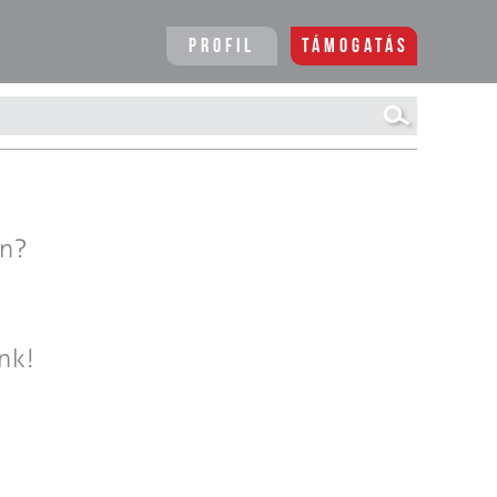
Profil
Támogatás
en?
nk!