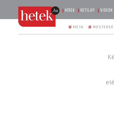
Hírek
Hetilap
Videók
#
#
META
MESTERSÉ
Ké
el