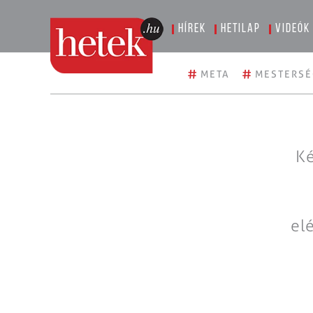
Hírek
Hetilap
Videók
#
#
META
MESTERSÉ
Ké
el