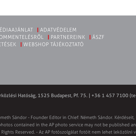
ÉDIAAJÁNLAT
ADATVÉDELEM
KOMMENTELÉSRŐL
PARTNEREINK
ÁSZF
ETÉSEK
WEBSHOP TÁJÉKOZTATÓ
rközlési Hatóság, 1525 Budapest, Pf. 75. | +36 1 457 7100 (te
émeth Sándor - Founder Editor in Chief: Németh Sándor. Kérdéseit, 
 photos contained in the AP photo service may not be published and
l Rights Reserved. - Az AP fotószolgálat fotóit nem lehet leközölni 