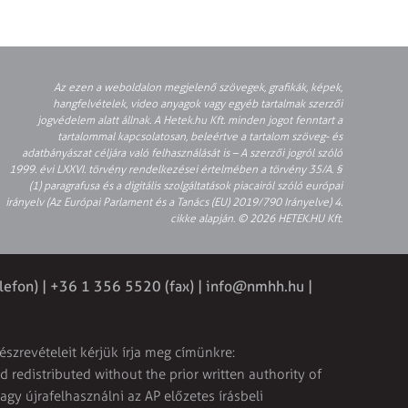
Az ezen a weboldalon megjelenő szövegek, grafikák, képek,
hangfelvételek, video anyagok vagy egyéb tartalmak szerzői
jogvédelem alatt állnak. A Hetek.hu Kft. minden jogot fenntart a
tartalommal kapcsolatosan, beleértve a tartalom szöveg- és
adatbányászat céljára való felhasználását is – A szerzői jogról szóló
1999. évi LXXVI. törvény rendelkezései értelmében a törvény 35/A. §
(1) paragrafusa és a digitális szolgáltatások piacairól szóló európai
irányelv (Az Európai Parlament és a Tanács (EU) 2019/790 Irányelve) 4.
cikke alapján. © 2026 HETEK.HU Kft.
lefon) | +36 1 356 5520 (fax) |
info@nmhh.hu
|
észrevételeit kérjük írja meg címünkre:
 redistributed without the prior written authority of
vagy újrafelhasználni az AP előzetes írásbeli