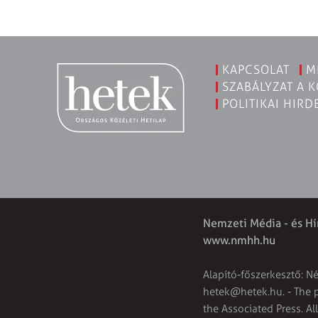
KAPCSOLAT
M
SZABÁLYZAT A 
POLITIKAI HIRD
Nemzeti Média - és Hí
www.nmhh.hu
Alapító-főszerkesztő: N
hetek@hetek.hu
. - The
the Associated Press. Al