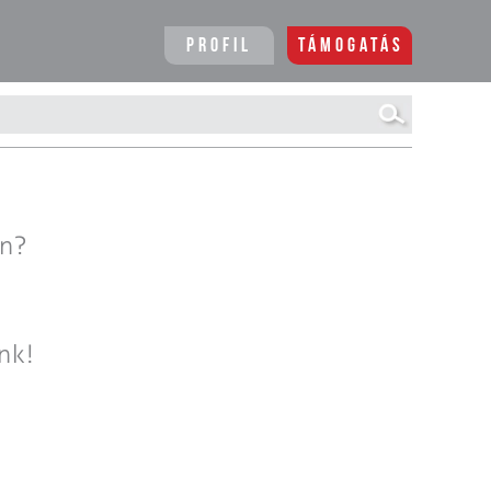
Profil
Támogatás
en?
nk!