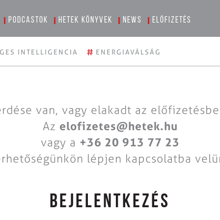
Podcastok
Hetek könyvek
News
Előfizetés
#
GES INTELLIGENCIA
ENERGIAVÁLSÁG
rdése van, vagy elakadt az előfizetésb
Az
elofizetes@hetek.hu
vagy a
+36 20 913 77 23
érhetőségünkön lépjen kapcsolatba velü
BEJELENTKEZÉS