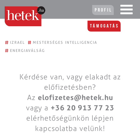
Profil
Támogatás
#
#
IZRAEL
MESTERSÉGES INTELLIGENCIA
#
ENERGIAVÁLSÁG
Kérdése van, vagy elakadt az
előfizetésben?
Az
elofizetes@hetek.hu
vagy a
+36 20 913 77 23
elérhetőségünkön lépjen
kapcsolatba velünk!