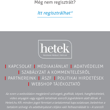
Még nem regisztrált?
Itt regisztrálhat
*
KAPCSOLAT
MÉDIAAJÁNLAT
ADATVÉDELEM
SZABÁLYZAT A KOMMENTELÉSRŐL
PARTNEREINK
ÁSZF
POLITIKAI HIRDETÉSEK
WEBSHOP TÁJÉKOZTATÓ
Az ezen a weboldalon megjelenő szövegek, grafikák, képek, hangfelvételek,
video anyagok vagy egyéb tartalmak szerzői jogvédelem alatt állnak. A
Hetek.hu Kft. minden jogot fenntart a tartalommal kapcsolatosan, beleértve a
tartalom szöveg- és adatbányászat céljára való felhasználását is – A szerzői