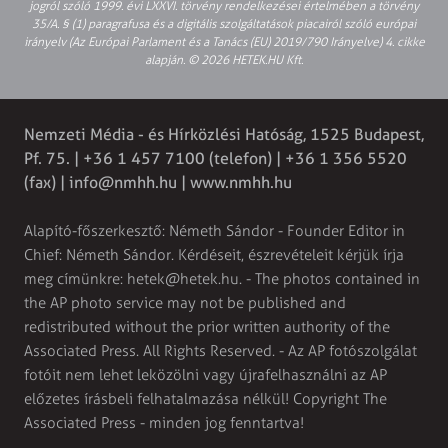
jogról szóló 1999. évi LXXVI. törvény rendelkezései értelmében a törvény
35/A. § (1) paragrafusa és a digitális szolgáltatások piacairól szóló európai
irányelv (Az Európai Parlament és a Tanács (EU) 2019/790 Irányelve) 4. cikke
alapján. © 2026 HETEK.HU Kft.
Nemzeti Média - és Hírközlési Hatóság, 1525 Budapest,
Pf. 75. | +36 1 457 7100 (telefon) | +36 1 356 5520
(fax) |
info@nmhh.hu
| www.nmhh.hu
Alapító-főszerkesztő: Németh Sándor - Founder Editor in
Chief: Németh Sándor. Kérdéseit, észrevételeit kérjük írja
meg címünkre:
hetek@hetek.hu
. - The photos contained in
the AP photo service may not be published and
redistributed without the prior written authority of the
Associated Press. All Rights Reserved. - Az AP fotószolgálat
fotóit nem lehet leközölni vagy újrafelhasználni az AP
előzetes írásbeli felhatalmazása nélkül! Copyright The
Associated Press - minden jog fenntartva!