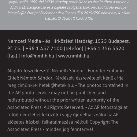
jogról szóló 1999. évi LXXVI. törvény rendelkezései értelmében a törvény
35/A. § (1) paragrafusa és a digitális szolgáltatások piacairól szóló európai
irányelv (Az Európai Parlament és a Tanács (EU) 2019/790 Irányelve) 4. cikke
alapján. © 2026 HETEK.HU Kft.
Nemzeti Média - és Hírközlési Hatóság, 1525 Budapest,
Pf. 75. | +36 1 457 7100 (telefon) | +36 1 356 5520
(fax) |
info@nmhh.hu
| www.nmhh.hu
Alapító-főszerkesztő: Németh Sándor - Founder Editor in
Chief: Németh Sándor. Kérdéseit, észrevételeit kérjük írja
meg címünkre:
hetek@hetek.hu
. - The photos contained in
the AP photo service may not be published and
redistributed without the prior written authority of the
Associated Press. All Rights Reserved. - Az AP fotószolgálat
fotóit nem lehet leközölni vagy újrafelhasználni az AP
előzetes írásbeli felhatalmazása nélkül! Copyright The
Associated Press - minden jog fenntartva!