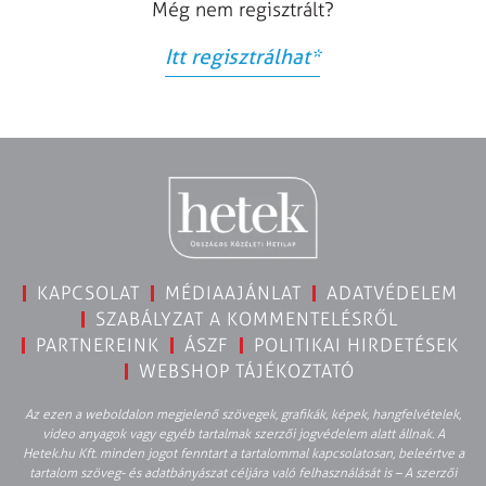
Még nem regisztrált?
Itt regisztrálhat
*
KAPCSOLAT
MÉDIAAJÁNLAT
ADATVÉDELEM
SZABÁLYZAT A KOMMENTELÉSRŐL
PARTNEREINK
ÁSZF
POLITIKAI HIRDETÉSEK
WEBSHOP TÁJÉKOZTATÓ
Az ezen a weboldalon megjelenő szövegek, grafikák, képek, hangfelvételek,
video anyagok vagy egyéb tartalmak szerzői jogvédelem alatt állnak. A
Hetek.hu Kft. minden jogot fenntart a tartalommal kapcsolatosan, beleértve a
tartalom szöveg- és adatbányászat céljára való felhasználását is – A szerzői