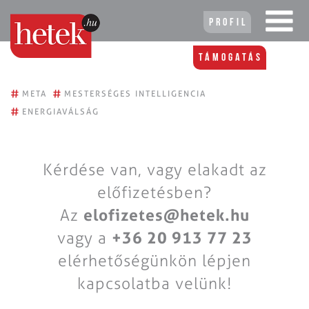
Profil
Támogatás
#
#
META
MESTERSÉGES INTELLIGENCIA
#
ENERGIAVÁLSÁG
Kérdése van, vagy elakadt az
előfizetésben?
Az
elofizetes@hetek.hu
vagy a
+36 20 913 77 23
elérhetőségünkön lépjen
kapcsolatba velünk!