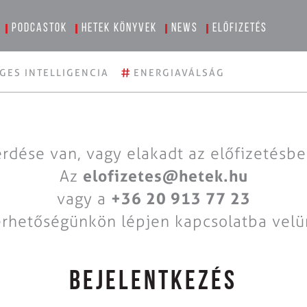
Podcastok
Hetek könyvek
News
Előfizetés
#
GES INTELLIGENCIA
ENERGIAVÁLSÁG
rdése van, vagy elakadt az előfizetésb
Az
elofizetes@hetek.hu
vagy a
+36 20 913 77 23
érhetőségünkön lépjen kapcsolatba velü
BEJELENTKEZÉS