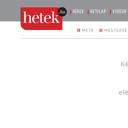
Hírek
Hetilap
Videók
#
#
META
MESTERSÉ
Ké
el