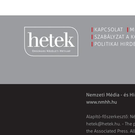
KAPCSOLAT
M
SZABÁLYZAT A 
POLITIKAI HIRD
Nemzeti Média - és Hí
www.nmhh.hu
Alapító-főszerkesztő: N
hetek@hetek.hu
. - The
the Associated Press. Al