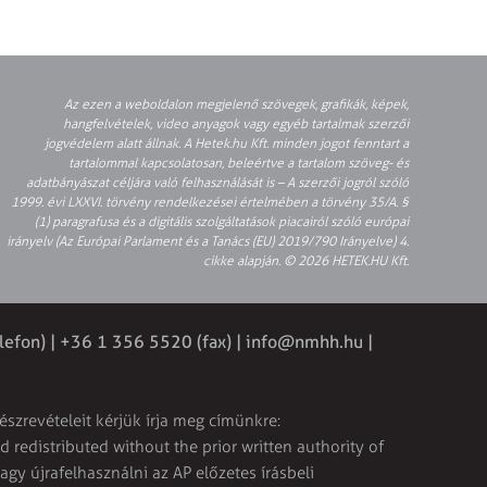
Az ezen a weboldalon megjelenő szövegek, grafikák, képek,
hangfelvételek, video anyagok vagy egyéb tartalmak szerzői
jogvédelem alatt állnak. A Hetek.hu Kft. minden jogot fenntart a
tartalommal kapcsolatosan, beleértve a tartalom szöveg- és
adatbányászat céljára való felhasználását is – A szerzői jogról szóló
1999. évi LXXVI. törvény rendelkezései értelmében a törvény 35/A. §
(1) paragrafusa és a digitális szolgáltatások piacairól szóló európai
irányelv (Az Európai Parlament és a Tanács (EU) 2019/790 Irányelve) 4.
cikke alapján. © 2026 HETEK.HU Kft.
lefon) | +36 1 356 5520 (fax) |
info@nmhh.hu
|
észrevételeit kérjük írja meg címünkre:
 redistributed without the prior written authority of
vagy újrafelhasználni az AP előzetes írásbeli