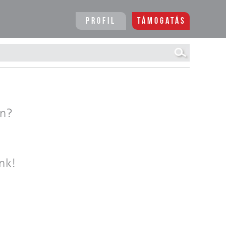
Profil
Támogatás
en?
nk!