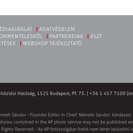
ÉDIAAJÁNLAT
ADATVÉDELEM
KOMMENTELÉSRŐL
PARTNEREINK
ÁSZF
ETÉSEK
WEBSHOP TÁJÉKOZTATÓ
rközlési Hatóság, 1525 Budapest, Pf. 75. | +36 1 457 7100 (te
émeth Sándor - Founder Editor in Chief: Németh Sándor. Kérdéseit, 
 photos contained in the AP photo service may not be published and
l Rights Reserved. - Az AP fotószolgálat fotóit nem lehet leközölni 