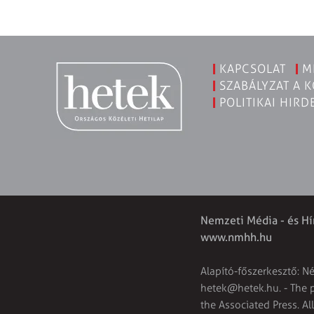
KAPCSOLAT
M
SZABÁLYZAT A 
POLITIKAI HIRD
Nemzeti Média - és Hí
www.nmhh.hu
Alapító-főszerkesztő: N
hetek@hetek.hu
. - The
the Associated Press. Al