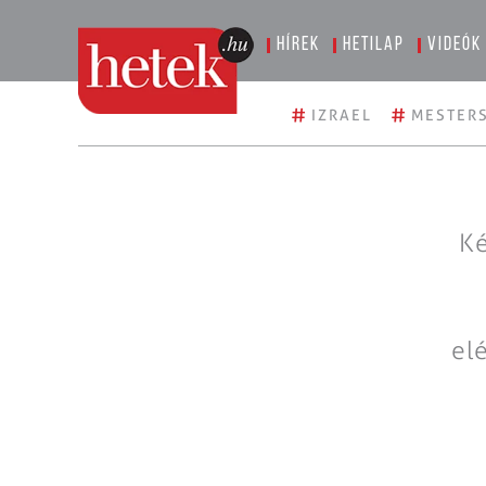
Hírek
Hetilap
Videók
#
#
IZRAEL
MESTERS
Ké
el