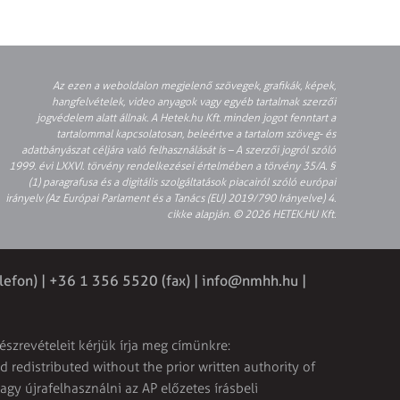
Az ezen a weboldalon megjelenő szövegek, grafikák, képek,
hangfelvételek, video anyagok vagy egyéb tartalmak szerzői
jogvédelem alatt állnak. A Hetek.hu Kft. minden jogot fenntart a
tartalommal kapcsolatosan, beleértve a tartalom szöveg- és
adatbányászat céljára való felhasználását is – A szerzői jogról szóló
1999. évi LXXVI. törvény rendelkezései értelmében a törvény 35/A. §
(1) paragrafusa és a digitális szolgáltatások piacairól szóló európai
irányelv (Az Európai Parlament és a Tanács (EU) 2019/790 Irányelve) 4.
cikke alapján. © 2026 HETEK.HU Kft.
lefon) | +36 1 356 5520 (fax) |
info@nmhh.hu
|
észrevételeit kérjük írja meg címünkre:
 redistributed without the prior written authority of
vagy újrafelhasználni az AP előzetes írásbeli