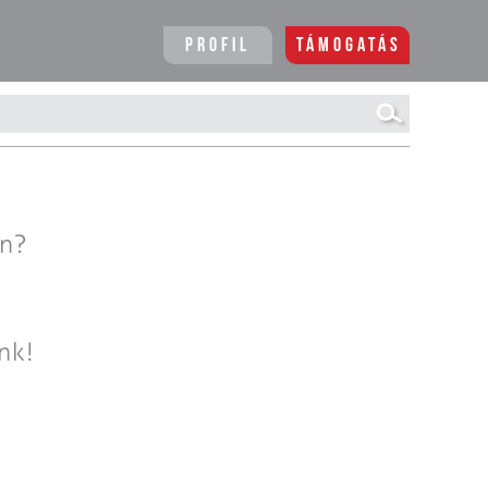
Profil
Támogatás
en?
nk!