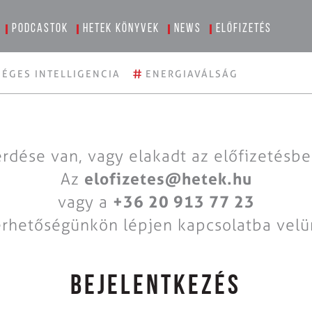
Podcastok
Hetek könyvek
News
Előfizetés
#
ÉGES INTELLIGENCIA
ENERGIAVÁLSÁG
rdése van, vagy elakadt az előfizetésb
Az
elofizetes@hetek.hu
vagy a
+36 20 913 77 23
érhetőségünkön lépjen kapcsolatba velü
BEJELENTKEZÉS