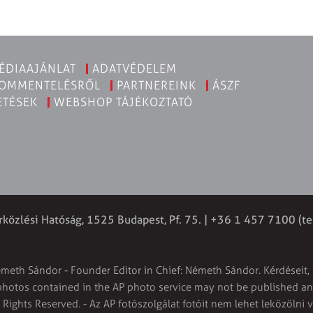
ÉDIAAJÁNLAT
ADATVÉDELEM
KOMMENTELÉSRŐL
PARTNEREINK
ÁSZF
ETÉSEK
WEBSHOP TÁJÉKOZTATÓ
rközlési Hatóság, 1525 Budapest, Pf. 75. | +36 1 457 7100 (te
émeth Sándor - Founder Editor in Chief: Németh Sándor. Kérdéseit, 
 photos contained in the AP photo service may not be published and
l Rights Reserved. - Az AP fotószolgálat fotóit nem lehet leközölni 