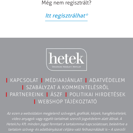
Még nem regisztrált?
Itt regisztrálhat
*
KAPCSOLAT
MÉDIAAJÁNLAT
ADATVÉDELEM
SZABÁLYZAT A KOMMENTELÉSRŐL
PARTNEREINK
ÁSZF
POLITIKAI HIRDETÉSEK
WEBSHOP TÁJÉKOZTATÓ
Az ezen a weboldalon megjelenő szövegek, grafikák, képek, hangfelvételek,
video anyagok vagy egyéb tartalmak szerzői jogvédelem alatt állnak. A
Hetek.hu Kft. minden jogot fenntart a tartalommal kapcsolatosan, beleértve a
tartalom szöveg- és adatbányászat céljára való felhasználását is – A szerzői