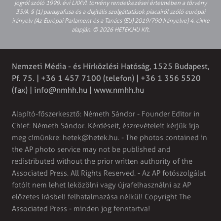
jogról szóló 1999. évi LXXVI. törvény rendelkezései értelmében a törvény
35/A. § (1) paragrafusa és a digitális szolgáltatások piacairól szóló európai
irányelv (Az Európai Parlament és a Tanács (EU) 2019/790 Irányelve) 4. cikke
alapján. © 2026 HETEK.HU Kft.
Nemzeti Média - és Hírközlési Hatóság, 1525 Budapest,
Pf. 75. | +36 1 457 7100 (telefon) | +36 1 356 5520
(fax) |
info@nmhh.hu
| www.nmhh.hu
Alapító-főszerkesztő: Németh Sándor - Founder Editor in
Chief: Németh Sándor. Kérdéseit, észrevételeit kérjük írja
meg címünkre:
hetek@hetek.hu
. - The photos contained in
the AP photo service may not be published and
redistributed without the prior written authority of the
Associated Press. All Rights Reserved. - Az AP fotószolgálat
fotóit nem lehet leközölni vagy újrafelhasználni az AP
előzetes írásbeli felhatalmazása nélkül! Copyright The
Associated Press - minden jog fenntartva!