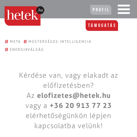
Profil
Támogatás
#
#
META
MESTERSÉGES INTELLIGENCIA
#
ENERGIAVÁLSÁG
Kérdése van, vagy elakadt az
előfizetésben?
Az
elofizetes@hetek.hu
vagy a
+36 20 913 77 23
elérhetőségünkön lépjen
kapcsolatba velünk!