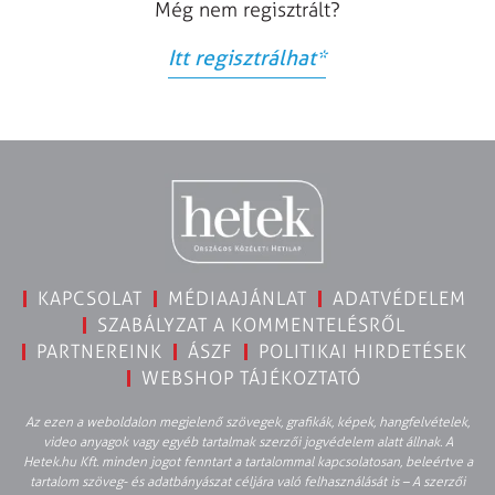
Még nem regisztrált?
Itt regisztrálhat
*
KAPCSOLAT
MÉDIAAJÁNLAT
ADATVÉDELEM
SZABÁLYZAT A KOMMENTELÉSRŐL
PARTNEREINK
ÁSZF
POLITIKAI HIRDETÉSEK
WEBSHOP TÁJÉKOZTATÓ
Az ezen a weboldalon megjelenő szövegek, grafikák, képek, hangfelvételek,
video anyagok vagy egyéb tartalmak szerzői jogvédelem alatt állnak. A
Hetek.hu Kft. minden jogot fenntart a tartalommal kapcsolatosan, beleértve a
tartalom szöveg- és adatbányászat céljára való felhasználását is – A szerzői