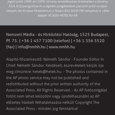
jogról szóló 1999. évi LXXVI. törvény rendelkezései értelmében a törvény
35/A. § (1) paragrafusa és a digitális szolgáltatások piacairól szóló európai
irányelv (Az Európai Parlament és a Tanács (EU) 2019/790 Irányelve) 4. cikke
alapján. © 2026 HETEK.HU Kft.
Nemzeti Média - és Hírközlési Hatóság, 1525 Budapest,
Pf. 75. | +36 1 457 7100 (telefon) | +36 1 356 5520
(fax) |
info@nmhh.hu
| www.nmhh.hu
Alapító-főszerkesztő: Németh Sándor - Founder Editor in
Chief: Németh Sándor. Kérdéseit, észrevételeit kérjük írja
meg címünkre:
hetek@hetek.hu
. - The photos contained in
the AP photo service may not be published and
redistributed without the prior written authority of the
Associated Press. All Rights Reserved. - Az AP fotószolgálat
fotóit nem lehet leközölni vagy újrafelhasználni az AP
előzetes írásbeli felhatalmazása nélkül! Copyright The
Associated Press - minden jog fenntartva!