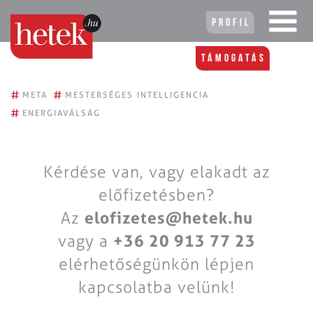
Profil
Támogatás
#
#
META
MESTERSÉGES INTELLIGENCIA
#
ENERGIAVÁLSÁG
Kérdése van, vagy elakadt az
előfizetésben?
Az
elofizetes@hetek.hu
vagy a
+36 20 913 77 23
elérhetőségünkön lépjen
kapcsolatba velünk!