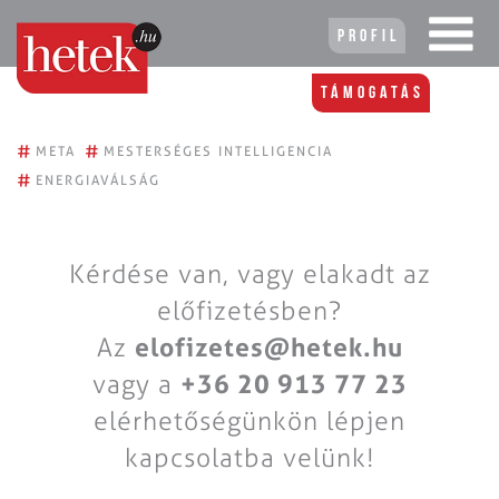
Profil
Támogatás
#
#
META
MESTERSÉGES INTELLIGENCIA
#
ENERGIAVÁLSÁG
Kérdése van, vagy elakadt az
előfizetésben?
Az
elofizetes@hetek.hu
vagy a
+36 20 913 77 23
elérhetőségünkön lépjen
kapcsolatba velünk!