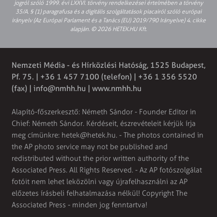
jogról szóló 1999. évi LXXVI. törvény rendelkezései értelmében a törvény
35/A. § (1) paragrafusa és a digitális szolgáltatások piacairól szóló európai
irányelv (Az Európai Parlament és a Tanács (EU) 2019/790 Irányelve) 4. cikke
alapján. © 2026 HETEK.HU Kft.
Nemzeti Média - és Hírközlési Hatóság, 1525 Budapest,
Pf. 75. | +36 1 457 7100 (telefon) | +36 1 356 5520
(fax) |
info@nmhh.hu
| www.nmhh.hu
Alapító-főszerkesztő: Németh Sándor - Founder Editor in
Chief: Németh Sándor. Kérdéseit, észrevételeit kérjük írja
meg címünkre:
hetek@hetek.hu
. - The photos contained in
the AP photo service may not be published and
redistributed without the prior written authority of the
Associated Press. All Rights Reserved. - Az AP fotószolgálat
fotóit nem lehet leközölni vagy újrafelhasználni az AP
előzetes írásbeli felhatalmazása nélkül! Copyright The
Associated Press - minden jog fenntartva!