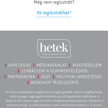
Még nem regisztrált?
Itt regisztrálhat
*
KAPCSOLAT
MÉDIAAJÁNLAT
ADATVÉDELEM
SZABÁLYZAT A KOMMENTELÉSRŐL
PARTNEREINK
ÁSZF
POLITIKAI HIRDETÉSEK
WEBSHOP TÁJÉKOZTATÓ
Az ezen a weboldalon megjelenő szövegek, grafikák, képek, hangfelvételek,
video anyagok vagy egyéb tartalmak szerzői jogvédelem alatt állnak. A
Hetek.hu Kft. minden jogot fenntart a tartalommal kapcsolatosan, beleértve a
tartalom szöveg- és adatbányászat céljára való felhasználását is – A szerzői