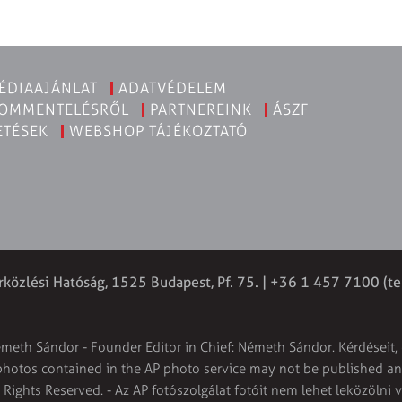
ÉDIAAJÁNLAT
ADATVÉDELEM
KOMMENTELÉSRŐL
PARTNEREINK
ÁSZF
ETÉSEK
WEBSHOP TÁJÉKOZTATÓ
rközlési Hatóság, 1525 Budapest, Pf. 75. | +36 1 457 7100 (te
émeth Sándor - Founder Editor in Chief: Németh Sándor. Kérdéseit, 
 photos contained in the AP photo service may not be published and
l Rights Reserved. - Az AP fotószolgálat fotóit nem lehet leközölni 