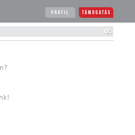
Profil
Támogatás
en?
nk!