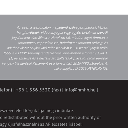
Az ezen a weboldalon megjelenő szövegek, grafikák, képek,
hangfelvételek, video anyagok vagy egyéb tartalmak szerzői
jogvédelem alatt állnak. A Hetek.hu Kft. minden jogot fenntart a
tartalommal kapcsolatosan, beleértve a tartalom szöveg- és
adatbányászat céljára való felhasználását is – A szerzői jogról szóló
1999. évi LXXVI. törvény rendelkezései értelmében a törvény 35/A. §
(1) paragrafusa és a digitális szolgáltatások piacairól szóló európai
irányelv (Az Európai Parlament és a Tanács (EU) 2019/790 Irányelve) 4.
cikke alapján. © 2026 HETEK.HU Kft.
lefon) | +36 1 356 5520 (fax) |
info@nmhh.hu
|
észrevételeit kérjük írja meg címünkre:
 redistributed without the prior written authority of
vagy újrafelhasználni az AP előzetes írásbeli