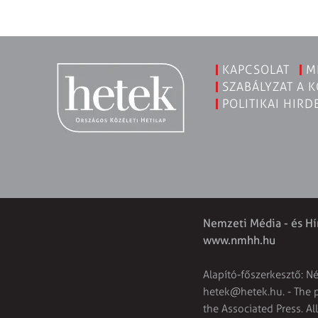
KAPCSOLAT
M
SZABÁLYZAT A 
POLITIKAI HIRD
Nemzeti Média - és Hí
www.nmhh.hu
Alapító-főszerkesztő: N
hetek@hetek.hu
. - The
the Associated Press. Al