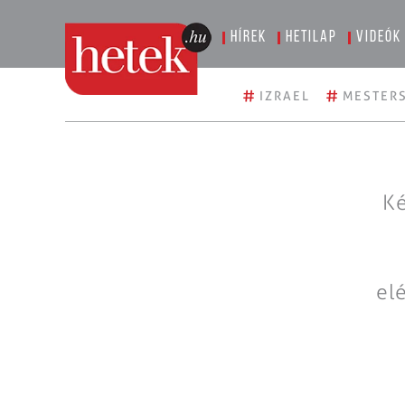
Hírek
Hetilap
Videók
#
#
IZRAEL
MESTERS
Ké
el