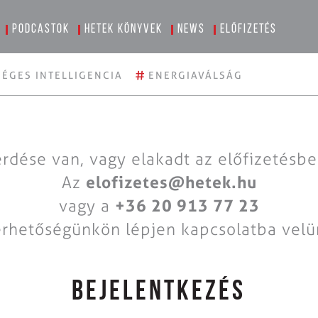
Podcastok
Hetek könyvek
News
Előfizetés
#
ÉGES INTELLIGENCIA
ENERGIAVÁLSÁG
rdése van, vagy elakadt az előfizetésb
Az
elofizetes@hetek.hu
vagy a
+36 20 913 77 23
érhetőségünkön lépjen kapcsolatba velü
BEJELENTKEZÉS