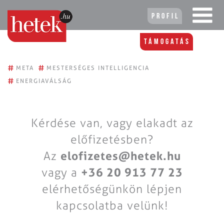
Profil
Támogatás
#
#
META
MESTERSÉGES INTELLIGENCIA
#
ENERGIAVÁLSÁG
Kérdése van, vagy elakadt az
előfizetésben?
Az
elofizetes@hetek.hu
vagy a
+36 20 913 77 23
elérhetőségünkön lépjen
kapcsolatba velünk!