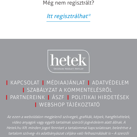
Még nem regisztrált?
Itt regisztrálhat
*
KAPCSOLAT
MÉDIAAJÁNLAT
ADATVÉDELEM
SZABÁLYZAT A KOMMENTELÉSRŐL
PARTNEREINK
ÁSZF
POLITIKAI HIRDETÉSEK
WEBSHOP TÁJÉKOZTATÓ
Az ezen a weboldalon megjelenő szövegek, grafikák, képek, hangfelvételek,
video anyagok vagy egyéb tartalmak szerzői jogvédelem alatt állnak. A
Hetek.hu Kft. minden jogot fenntart a tartalommal kapcsolatosan, beleértve a
tartalom szöveg- és adatbányászat céljára való felhasználását is – A szerzői