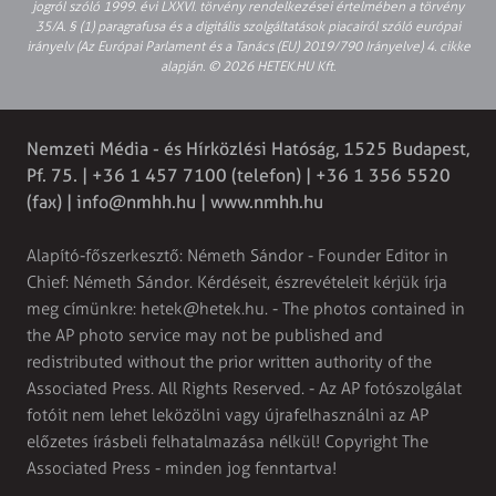
jogról szóló 1999. évi LXXVI. törvény rendelkezései értelmében a törvény
35/A. § (1) paragrafusa és a digitális szolgáltatások piacairól szóló európai
irányelv (Az Európai Parlament és a Tanács (EU) 2019/790 Irányelve) 4. cikke
alapján. © 2026 HETEK.HU Kft.
Nemzeti Média - és Hírközlési Hatóság, 1525 Budapest,
Pf. 75. | +36 1 457 7100 (telefon) | +36 1 356 5520
(fax) |
info@nmhh.hu
| www.nmhh.hu
Alapító-főszerkesztő: Németh Sándor - Founder Editor in
Chief: Németh Sándor. Kérdéseit, észrevételeit kérjük írja
meg címünkre:
hetek@hetek.hu
. - The photos contained in
the AP photo service may not be published and
redistributed without the prior written authority of the
Associated Press. All Rights Reserved. - Az AP fotószolgálat
fotóit nem lehet leközölni vagy újrafelhasználni az AP
előzetes írásbeli felhatalmazása nélkül! Copyright The
Associated Press - minden jog fenntartva!