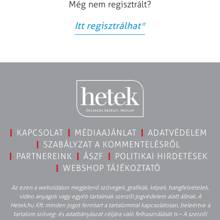
Még nem regisztrált?
Itt regisztrálhat
*
KAPCSOLAT
MÉDIAAJÁNLAT
ADATVÉDELEM
SZABÁLYZAT A KOMMENTELÉSRŐL
PARTNEREINK
ÁSZF
POLITIKAI HIRDETÉSEK
WEBSHOP TÁJÉKOZTATÓ
Az ezen a weboldalon megjelenő szövegek, grafikák, képek, hangfelvételek,
video anyagok vagy egyéb tartalmak szerzői jogvédelem alatt állnak. A
Hetek.hu Kft. minden jogot fenntart a tartalommal kapcsolatosan, beleértve a
tartalom szöveg- és adatbányászat céljára való felhasználását is – A szerzői