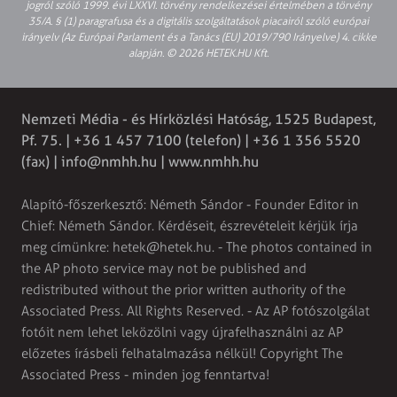
jogról szóló 1999. évi LXXVI. törvény rendelkezései értelmében a törvény
35/A. § (1) paragrafusa és a digitális szolgáltatások piacairól szóló európai
irányelv (Az Európai Parlament és a Tanács (EU) 2019/790 Irányelve) 4. cikke
alapján. © 2026 HETEK.HU Kft.
Nemzeti Média - és Hírközlési Hatóság, 1525 Budapest,
Pf. 75. | +36 1 457 7100 (telefon) | +36 1 356 5520
(fax) |
info@nmhh.hu
| www.nmhh.hu
Alapító-főszerkesztő: Németh Sándor - Founder Editor in
Chief: Németh Sándor. Kérdéseit, észrevételeit kérjük írja
meg címünkre:
hetek@hetek.hu
. - The photos contained in
the AP photo service may not be published and
redistributed without the prior written authority of the
Associated Press. All Rights Reserved. - Az AP fotószolgálat
fotóit nem lehet leközölni vagy újrafelhasználni az AP
előzetes írásbeli felhatalmazása nélkül! Copyright The
Associated Press - minden jog fenntartva!