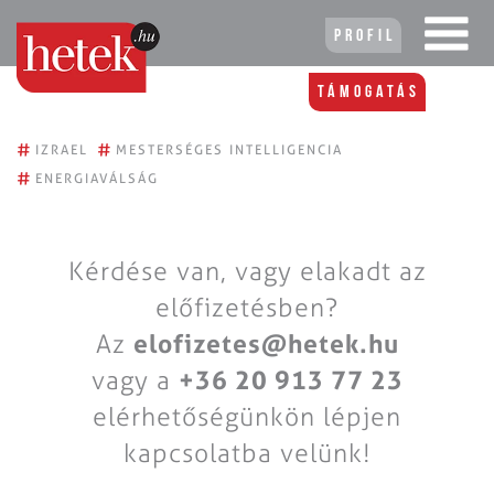
Profil
Támogatás
#
#
IZRAEL
MESTERSÉGES INTELLIGENCIA
#
ENERGIAVÁLSÁG
Kérdése van, vagy elakadt az
előfizetésben?
Az
elofizetes@hetek.hu
vagy a
+36 20 913 77 23
elérhetőségünkön lépjen
kapcsolatba velünk!