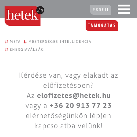
Profil
Támogatás
#
#
META
MESTERSÉGES INTELLIGENCIA
#
ENERGIAVÁLSÁG
Kérdése van, vagy elakadt az
előfizetésben?
Az
elofizetes@hetek.hu
vagy a
+36 20 913 77 23
elérhetőségünkön lépjen
kapcsolatba velünk!