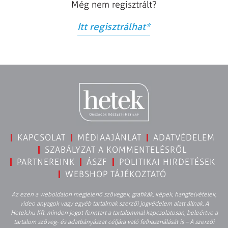
Még nem regisztrált?
Itt regisztrálhat
*
KAPCSOLAT
MÉDIAAJÁNLAT
ADATVÉDELEM
SZABÁLYZAT A KOMMENTELÉSRŐL
PARTNEREINK
ÁSZF
POLITIKAI HIRDETÉSEK
WEBSHOP TÁJÉKOZTATÓ
Az ezen a weboldalon megjelenő szövegek, grafikák, képek, hangfelvételek,
video anyagok vagy egyéb tartalmak szerzői jogvédelem alatt állnak. A
Hetek.hu Kft. minden jogot fenntart a tartalommal kapcsolatosan, beleértve a
tartalom szöveg- és adatbányászat céljára való felhasználását is – A szerzői