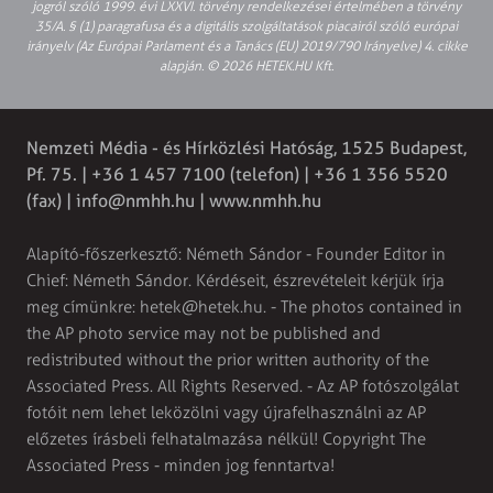
jogról szóló 1999. évi LXXVI. törvény rendelkezései értelmében a törvény
35/A. § (1) paragrafusa és a digitális szolgáltatások piacairól szóló európai
irányelv (Az Európai Parlament és a Tanács (EU) 2019/790 Irányelve) 4. cikke
alapján. © 2026 HETEK.HU Kft.
Nemzeti Média - és Hírközlési Hatóság, 1525 Budapest,
Pf. 75. | +36 1 457 7100 (telefon) | +36 1 356 5520
(fax) |
info@nmhh.hu
| www.nmhh.hu
Alapító-főszerkesztő: Németh Sándor - Founder Editor in
Chief: Németh Sándor. Kérdéseit, észrevételeit kérjük írja
meg címünkre:
hetek@hetek.hu
. - The photos contained in
the AP photo service may not be published and
redistributed without the prior written authority of the
Associated Press. All Rights Reserved. - Az AP fotószolgálat
fotóit nem lehet leközölni vagy újrafelhasználni az AP
előzetes írásbeli felhatalmazása nélkül! Copyright The
Associated Press - minden jog fenntartva!