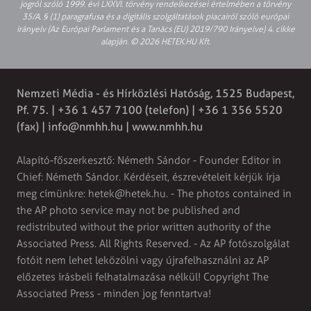
jogról szóló 1999. évi LXXVI. törvény rendelkezései értelmében a törvény
35/A. § (1) paragrafusa és a digitális szolgáltatások piacairól szóló európai
irányelv (Az Európai Parlament és a Tanács (EU) 2019/790 Irányelve) 4. cikke
alapján. © 2026 HETEK.HU Kft.
Nemzeti Média - és Hírközlési Hatóság, 1525 Budapest,
Pf. 75. | +36 1 457 7100 (telefon) | +36 1 356 5520
(fax) |
info@nmhh.hu
| www.nmhh.hu
Alapító-főszerkesztő: Németh Sándor - Founder Editor in
Chief: Németh Sándor. Kérdéseit, észrevételeit kérjük írja
meg címünkre:
hetek@hetek.hu
. - The photos contained in
the AP photo service may not be published and
redistributed without the prior written authority of the
Associated Press. All Rights Reserved. - Az AP fotószolgálat
fotóit nem lehet leközölni vagy újrafelhasználni az AP
előzetes írásbeli felhatalmazása nélkül! Copyright The
Associated Press - minden jog fenntartva!