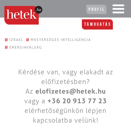
Profil
Támogatás
#
#
IZRAEL
MESTERSÉGES INTELLIGENCIA
#
ENERGIAVÁLSÁG
Kérdése van, vagy elakadt az
előfizetésben?
Az
elofizetes@hetek.hu
vagy a
+36 20 913 77 23
elérhetőségünkön lépjen
kapcsolatba velünk!