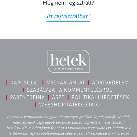
Még nem regisztrált?
Itt regisztrálhat
*
KAPCSOLAT
MÉDIAAJÁNLAT
ADATVÉDELEM
SZABÁLYZAT A KOMMENTELÉSRŐL
PARTNEREINK
ÁSZF
POLITIKAI HIRDETÉSEK
WEBSHOP TÁJÉKOZTATÓ
Az ezen a weboldalon megjelenő szövegek, grafikák, képek, hangfelvételek,
video anyagok vagy egyéb tartalmak szerzői jogvédelem alatt állnak. A
Hetek.hu Kft. minden jogot fenntart a tartalommal kapcsolatosan, beleértve a
tartalom szöveg- és adatbányászat céljára való felhasználását is – A szerzői