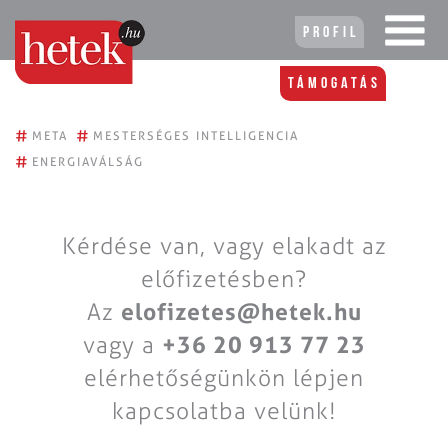
Profil
Támogatás
#
#
META
MESTERSÉGES INTELLIGENCIA
#
ENERGIAVÁLSÁG
Kérdése van, vagy elakadt az
előfizetésben?
Az
elofizetes@hetek.hu
vagy a
+36 20 913 77 23
elérhetőségünkön lépjen
kapcsolatba velünk!