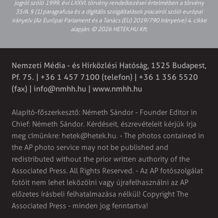
jogról szóló 1999. évi LXXVI. törvény rendelkezései értelmében a törvény
35/A. § (1) paragrafusa és a digitális szolgáltatások piacairól szóló európai
irányelv (Az Európai Parlament és a Tanács (EU) 2019/790 Irányelve) 4. cikke
alapján. © 2026 HETEK.HU Kft.
Nemzeti Média - és Hírközlési Hatóság, 1525 Budapest,
Pf. 75. | +36 1 457 7100 (telefon) | +36 1 356 5520
(fax) |
info@nmhh.hu
| www.nmhh.hu
Alapító-főszerkesztő: Németh Sándor - Founder Editor in
Chief: Németh Sándor. Kérdéseit, észrevételeit kérjük írja
meg címünkre:
hetek@hetek.hu
. - The photos contained in
the AP photo service may not be published and
redistributed without the prior written authority of the
Associated Press. All Rights Reserved. - Az AP fotószolgálat
fotóit nem lehet leközölni vagy újrafelhasználni az AP
előzetes írásbeli felhatalmazása nélkül! Copyright The
Associated Press - minden jog fenntartva!