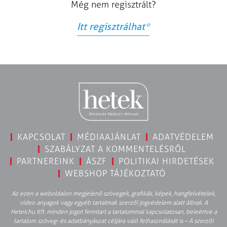
Még nem regisztrált?
Itt regisztrálhat
*
KAPCSOLAT
MÉDIAAJÁNLAT
ADATVÉDELEM
SZABÁLYZAT A KOMMENTELÉSRŐL
PARTNEREINK
ÁSZF
POLITIKAI HIRDETÉSEK
WEBSHOP TÁJÉKOZTATÓ
Az ezen a weboldalon megjelenő szövegek, grafikák, képek, hangfelvételek,
video anyagok vagy egyéb tartalmak szerzői jogvédelem alatt állnak. A
Hetek.hu Kft. minden jogot fenntart a tartalommal kapcsolatosan, beleértve a
tartalom szöveg- és adatbányászat céljára való felhasználását is – A szerzői