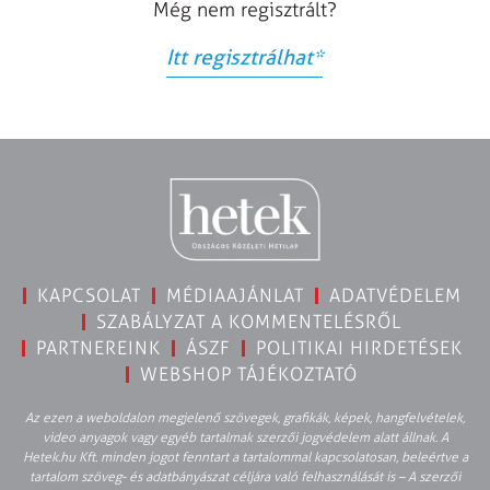
Még nem regisztrált?
Itt regisztrálhat
*
KAPCSOLAT
MÉDIAAJÁNLAT
ADATVÉDELEM
SZABÁLYZAT A KOMMENTELÉSRŐL
PARTNEREINK
ÁSZF
POLITIKAI HIRDETÉSEK
WEBSHOP TÁJÉKOZTATÓ
Az ezen a weboldalon megjelenő szövegek, grafikák, képek, hangfelvételek,
video anyagok vagy egyéb tartalmak szerzői jogvédelem alatt állnak. A
Hetek.hu Kft. minden jogot fenntart a tartalommal kapcsolatosan, beleértve a
tartalom szöveg- és adatbányászat céljára való felhasználását is – A szerzői