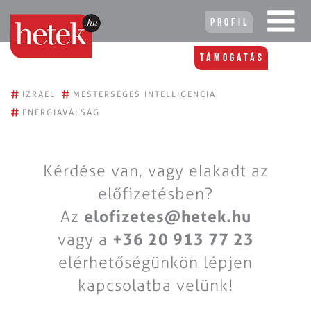
Profil
Támogatás
#
#
IZRAEL
MESTERSÉGES INTELLIGENCIA
#
ENERGIAVÁLSÁG
Kérdése van, vagy elakadt az
előfizetésben?
Az
elofizetes@hetek.hu
vagy a
+36 20 913 77 23
elérhetőségünkön lépjen
kapcsolatba velünk!