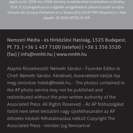
jogról szóló 1999. évi LXXVI. törvény rendelkezései értelmében a törvény
35/A. § (1) paragrafusa és a digitális szolgáltatások piacairól szóló európai
irányelv (Az Európai Parlament és a Tanács (EU) 2019/790 Irányelve) 4. cikke
alapján. © 2026 HETEK.HU Kft.
Nemzeti Média - és Hírközlési Hatóság, 1525 Budapest,
Pf. 75. | +36 1 457 7100 (telefon) | +36 1 356 5520
(fax) |
info@nmhh.hu
| www.nmhh.hu
Alapító-főszerkesztő: Németh Sándor - Founder Editor in
Chief: Németh Sándor. Kérdéseit, észrevételeit kérjük írja
meg címünkre:
hetek@hetek.hu
. - The photos contained in
the AP photo service may not be published and
redistributed without the prior written authority of the
Associated Press. All Rights Reserved. - Az AP fotószolgálat
fotóit nem lehet leközölni vagy újrafelhasználni az AP
előzetes írásbeli felhatalmazása nélkül! Copyright The
Associated Press - minden jog fenntartva!