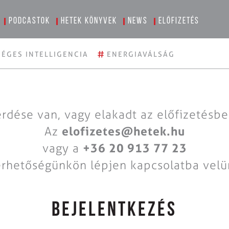
Podcastok
Hetek könyvek
News
Előfizetés
#
ÉGES INTELLIGENCIA
ENERGIAVÁLSÁG
rdése van, vagy elakadt az előfizetésb
Az
elofizetes@hetek.hu
vagy a
+36 20 913 77 23
érhetőségünkön lépjen kapcsolatba velü
BEJELENTKEZÉS