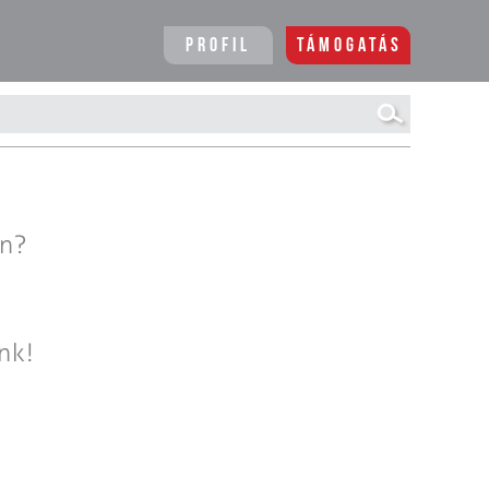
Profil
Támogatás
en?
nk!