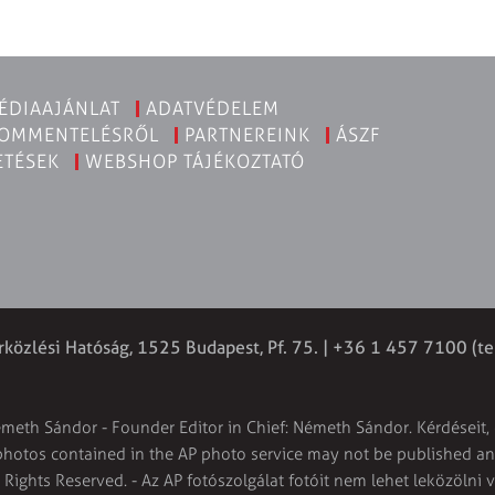
ÉDIAAJÁNLAT
ADATVÉDELEM
KOMMENTELÉSRŐL
PARTNEREINK
ÁSZF
ETÉSEK
WEBSHOP TÁJÉKOZTATÓ
rközlési Hatóság, 1525 Budapest, Pf. 75. | +36 1 457 7100 (te
émeth Sándor - Founder Editor in Chief: Németh Sándor. Kérdéseit, 
 photos contained in the AP photo service may not be published and
l Rights Reserved. - Az AP fotószolgálat fotóit nem lehet leközölni 