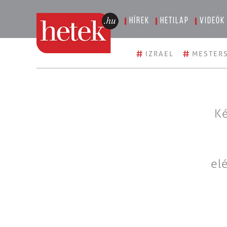
Hírek
Hetilap
Videók
#
#
IZRAEL
MESTERS
Ké
el