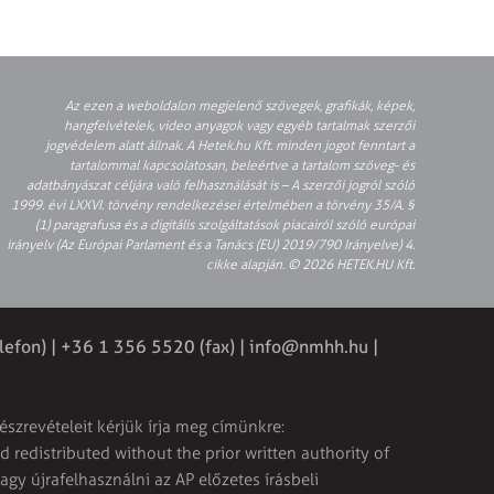
Az ezen a weboldalon megjelenő szövegek, grafikák, képek,
hangfelvételek, video anyagok vagy egyéb tartalmak szerzői
jogvédelem alatt állnak. A Hetek.hu Kft. minden jogot fenntart a
tartalommal kapcsolatosan, beleértve a tartalom szöveg- és
adatbányászat céljára való felhasználását is – A szerzői jogról szóló
1999. évi LXXVI. törvény rendelkezései értelmében a törvény 35/A. §
(1) paragrafusa és a digitális szolgáltatások piacairól szóló európai
irányelv (Az Európai Parlament és a Tanács (EU) 2019/790 Irányelve) 4.
cikke alapján. © 2026 HETEK.HU Kft.
lefon) | +36 1 356 5520 (fax) |
info@nmhh.hu
|
észrevételeit kérjük írja meg címünkre:
 redistributed without the prior written authority of
vagy újrafelhasználni az AP előzetes írásbeli