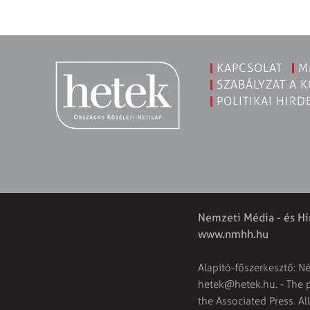
KAPCSOLAT
M
SZABÁLYZAT A 
POLITIKAI HIRD
Nemzeti Média - és Hí
www.nmhh.hu
Alapító-főszerkesztő: N
hetek@hetek.hu
. - The
the Associated Press. Al