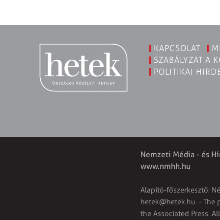
KAPCSOLAT
M
SZABÁLYZAT A 
POLITIKAI HIRD
Nemzeti Média - és Hí
www.nmhh.hu
Alapító-főszerkesztő: N
hetek@hetek.hu
. - The
the Associated Press. Al