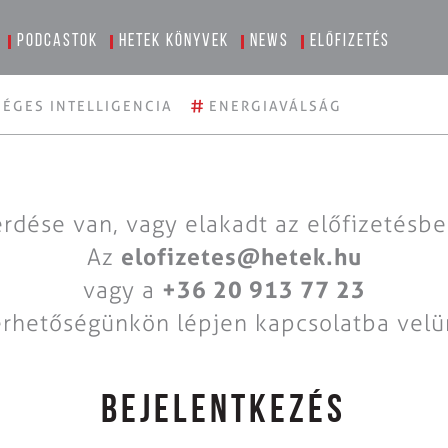
Podcastok
Hetek könyvek
News
Előfizetés
#
ÉGES INTELLIGENCIA
ENERGIAVÁLSÁG
rdése van, vagy elakadt az előfizetésb
Az
elofizetes@hetek.hu
vagy a
+36 20 913 77 23
érhetőségünkön lépjen kapcsolatba velü
BEJELENTKEZÉS