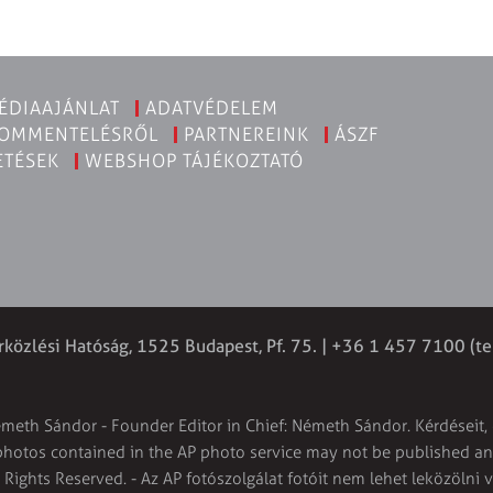
ÉDIAAJÁNLAT
ADATVÉDELEM
KOMMENTELÉSRŐL
PARTNEREINK
ÁSZF
ETÉSEK
WEBSHOP TÁJÉKOZTATÓ
rközlési Hatóság, 1525 Budapest, Pf. 75. | +36 1 457 7100 (te
émeth Sándor - Founder Editor in Chief: Németh Sándor. Kérdéseit, 
 photos contained in the AP photo service may not be published and
l Rights Reserved. - Az AP fotószolgálat fotóit nem lehet leközölni 