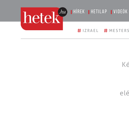
Hírek
Hetilap
Videók
#
#
IZRAEL
MESTERS
Ké
el