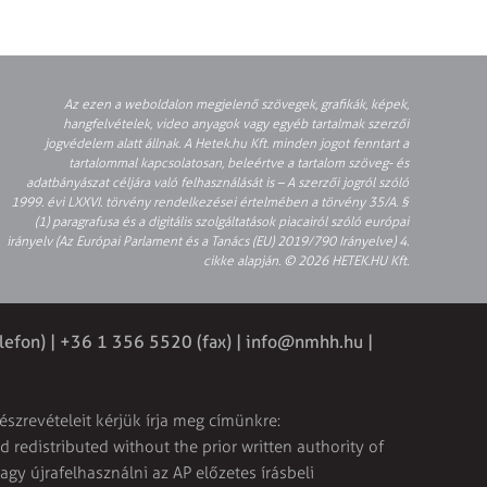
Az ezen a weboldalon megjelenő szövegek, grafikák, képek,
hangfelvételek, video anyagok vagy egyéb tartalmak szerzői
jogvédelem alatt állnak. A Hetek.hu Kft. minden jogot fenntart a
tartalommal kapcsolatosan, beleértve a tartalom szöveg- és
adatbányászat céljára való felhasználását is – A szerzői jogról szóló
1999. évi LXXVI. törvény rendelkezései értelmében a törvény 35/A. §
(1) paragrafusa és a digitális szolgáltatások piacairól szóló európai
irányelv (Az Európai Parlament és a Tanács (EU) 2019/790 Irányelve) 4.
cikke alapján. © 2026 HETEK.HU Kft.
lefon) | +36 1 356 5520 (fax) |
info@nmhh.hu
|
észrevételeit kérjük írja meg címünkre:
 redistributed without the prior written authority of
vagy újrafelhasználni az AP előzetes írásbeli