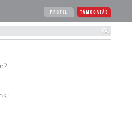
Profil
Támogatás
en?
nk!