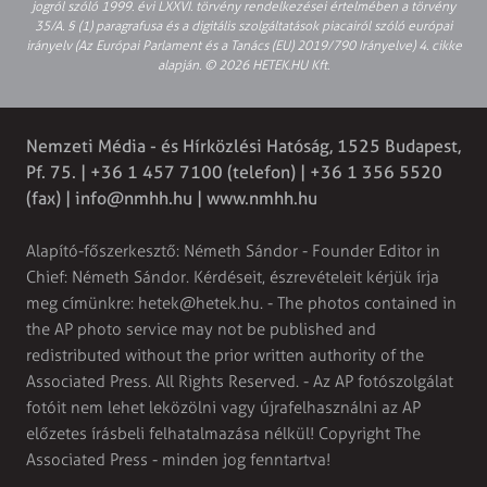
jogról szóló 1999. évi LXXVI. törvény rendelkezései értelmében a törvény
35/A. § (1) paragrafusa és a digitális szolgáltatások piacairól szóló európai
irányelv (Az Európai Parlament és a Tanács (EU) 2019/790 Irányelve) 4. cikke
alapján. © 2026 HETEK.HU Kft.
Nemzeti Média - és Hírközlési Hatóság, 1525 Budapest,
Pf. 75. | +36 1 457 7100 (telefon) | +36 1 356 5520
(fax) |
info@nmhh.hu
| www.nmhh.hu
Alapító-főszerkesztő: Németh Sándor - Founder Editor in
Chief: Németh Sándor. Kérdéseit, észrevételeit kérjük írja
meg címünkre:
hetek@hetek.hu
. - The photos contained in
the AP photo service may not be published and
redistributed without the prior written authority of the
Associated Press. All Rights Reserved. - Az AP fotószolgálat
fotóit nem lehet leközölni vagy újrafelhasználni az AP
előzetes írásbeli felhatalmazása nélkül! Copyright The
Associated Press - minden jog fenntartva!