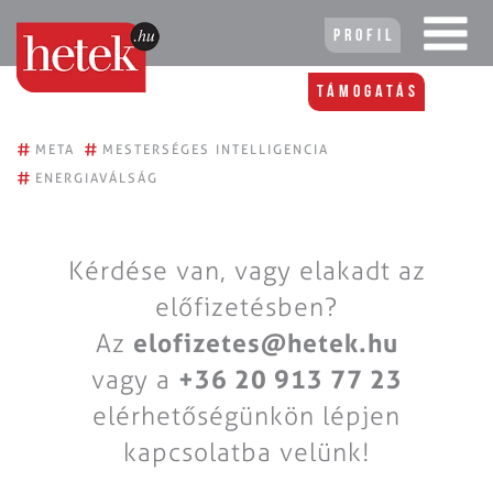
Profil
Támogatás
#
#
META
MESTERSÉGES INTELLIGENCIA
#
ENERGIAVÁLSÁG
Kérdése van, vagy elakadt az
előfizetésben?
Az
elofizetes@hetek.hu
vagy a
+36 20 913 77 23
elérhetőségünkön lépjen
kapcsolatba velünk!