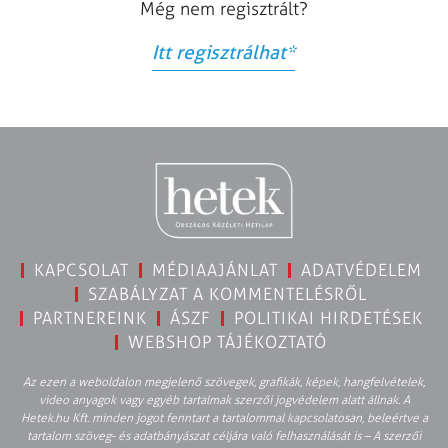
Még nem regisztrált?
Itt regisztrálhat
*
KAPCSOLAT
MÉDIAAJÁNLAT
ADATVÉDELEM
SZABÁLYZAT A KOMMENTELÉSRŐL
PARTNEREINK
ÁSZF
POLITIKAI HIRDETÉSEK
WEBSHOP TÁJÉKOZTATÓ
Az ezen a weboldalon megjelenő szövegek, grafikák, képek, hangfelvételek,
video anyagok vagy egyéb tartalmak szerzői jogvédelem alatt állnak. A
Hetek.hu Kft. minden jogot fenntart a tartalommal kapcsolatosan, beleértve a
tartalom szöveg- és adatbányászat céljára való felhasználását is – A szerzői