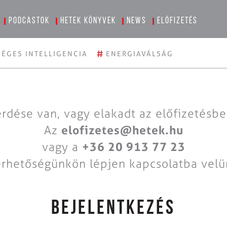
Podcastok
Hetek könyvek
News
Előfizetés
#
ÉGES INTELLIGENCIA
ENERGIAVÁLSÁG
rdése van, vagy elakadt az előfizetésb
Az
elofizetes@hetek.hu
vagy a
+36 20 913 77 23
érhetőségünkön lépjen kapcsolatba velü
BEJELENTKEZÉS