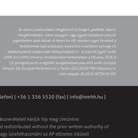
Az ezen a weboldalon megjelenő szövegek, grafikák, képek,
hangfelvételek, video anyagok vagy egyéb tartalmak szerzői
jogvédelem alatt állnak. A Hetek.hu Kft. minden jogot fenntart a
tartalommal kapcsolatosan, beleértve a tartalom szöveg- és
adatbányászat céljára való felhasználását is – A szerzői jogról szóló
1999. évi LXXVI. törvény rendelkezései értelmében a törvény 35/A. §
(1) paragrafusa és a digitális szolgáltatások piacairól szóló európai
irányelv (Az Európai Parlament és a Tanács (EU) 2019/790 Irányelve) 4.
cikke alapján. © 2026 HETEK.HU Kft.
lefon) | +36 1 356 5520 (fax) |
info@nmhh.hu
|
észrevételeit kérjük írja meg címünkre:
 redistributed without the prior written authority of
vagy újrafelhasználni az AP előzetes írásbeli