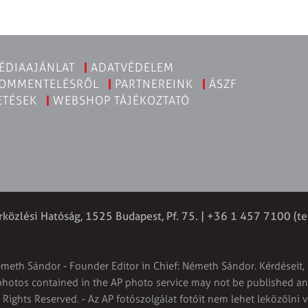
ÉDIAAJÁNLAT
ADATVÉDELEM
KOMMENTELÉSRŐL
PARTNEREINK
ÁSZF
ETÉSEK
WEBSHOP TÁJÉKOZTATÓ
rközlési Hatóság, 1525 Budapest, Pf. 75. | +36 1 457 7100 (te
émeth Sándor - Founder Editor in Chief: Németh Sándor. Kérdéseit, 
 photos contained in the AP photo service may not be published and
l Rights Reserved. - Az AP fotószolgálat fotóit nem lehet leközölni 