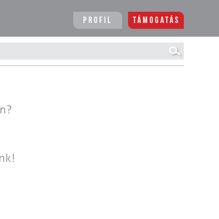
Profil
Támogatás
en?
nk!