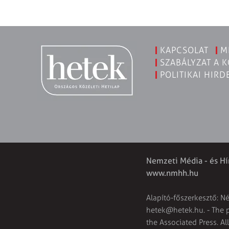
KAPCSOLAT
M
SZABÁLYZAT A 
POLITIKAI HIRD
Nemzeti Média - és Hí
www.nmhh.hu
Alapító-főszerkesztő: N
hetek@hetek.hu
. - The
the Associated Press. Al