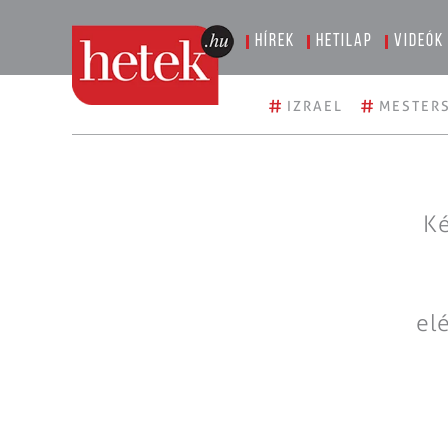
Hírek
Hetilap
Videók
#
#
IZRAEL
MESTERS
Ké
el