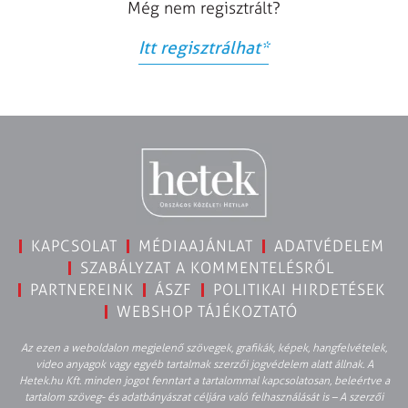
Még nem regisztrált?
Itt regisztrálhat
*
KAPCSOLAT
MÉDIAAJÁNLAT
ADATVÉDELEM
SZABÁLYZAT A KOMMENTELÉSRŐL
PARTNEREINK
ÁSZF
POLITIKAI HIRDETÉSEK
WEBSHOP TÁJÉKOZTATÓ
Az ezen a weboldalon megjelenő szövegek, grafikák, képek, hangfelvételek,
video anyagok vagy egyéb tartalmak szerzői jogvédelem alatt állnak. A
Hetek.hu Kft. minden jogot fenntart a tartalommal kapcsolatosan, beleértve a
tartalom szöveg- és adatbányászat céljára való felhasználását is – A szerzői