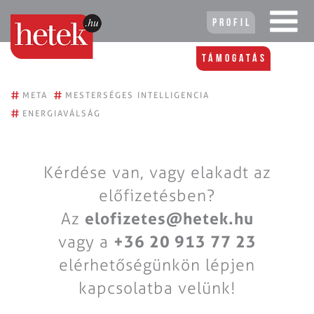
Profil
Támogatás
#
#
META
MESTERSÉGES INTELLIGENCIA
#
ENERGIAVÁLSÁG
Kérdése van, vagy elakadt az
előfizetésben?
Az
elofizetes@hetek.hu
vagy a
+36 20 913 77 23
elérhetőségünkön lépjen
kapcsolatba velünk!