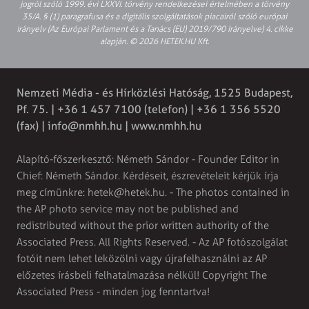
jogról szóló 1999. évi LXXVI. törvény rendelkezései értelmében a törvény
35/A. § (1) paragrafusa és a digitális szolgáltatások piacairól szóló európai
irányelv (Az Európai Parlament és a Tanács (EU) 2019/790 Irányelve) 4. cikke
alapján. © 2026 HETEK.HU Kft.
Nemzeti Média - és Hírközlési Hatóság, 1525 Budapest,
Pf. 75. | +36 1 457 7100 (telefon) | +36 1 356 5520
(fax) |
info@nmhh.hu
| www.nmhh.hu
Alapító-főszerkesztő: Németh Sándor - Founder Editor in
Chief: Németh Sándor. Kérdéseit, észrevételeit kérjük írja
meg címünkre:
hetek@hetek.hu
. - The photos contained in
the AP photo service may not be published and
redistributed without the prior written authority of the
Associated Press. All Rights Reserved. - Az AP fotószolgálat
fotóit nem lehet leközölni vagy újrafelhasználni az AP
előzetes írásbeli felhatalmazása nélkül! Copyright The
Associated Press - minden jog fenntartva!