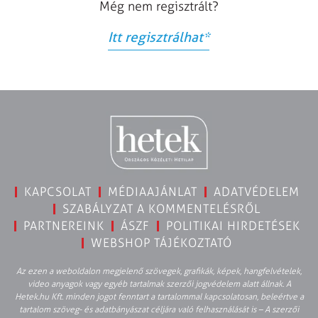
Még nem regisztrált?
Itt regisztrálhat
*
KAPCSOLAT
MÉDIAAJÁNLAT
ADATVÉDELEM
SZABÁLYZAT A KOMMENTELÉSRŐL
PARTNEREINK
ÁSZF
POLITIKAI HIRDETÉSEK
WEBSHOP TÁJÉKOZTATÓ
Az ezen a weboldalon megjelenő szövegek, grafikák, képek, hangfelvételek,
video anyagok vagy egyéb tartalmak szerzői jogvédelem alatt állnak. A
Hetek.hu Kft. minden jogot fenntart a tartalommal kapcsolatosan, beleértve a
tartalom szöveg- és adatbányászat céljára való felhasználását is – A szerzői