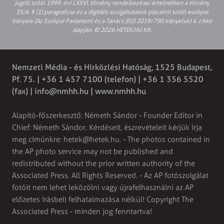
jogról szóló 1999. évi LXXVI. törvény rendelkezései értelmében a törvény
35/A. § (1) paragrafusa és a digitális szolgáltatások piacairól szóló európai
irányelv (Az Európai Parlament és a Tanács (EU) 2019/790 Irányelve) 4. cikke
alapján. © 2026 HETEK.HU Kft.
Nemzeti Média - és Hírközlési Hatóság, 1525 Budapest,
Pf. 75. | +36 1 457 7100 (telefon) | +36 1 356 5520
(fax) |
info@nmhh.hu
| www.nmhh.hu
Alapító-főszerkesztő: Németh Sándor - Founder Editor in
Chief: Németh Sándor. Kérdéseit, észrevételeit kérjük írja
meg címünkre:
hetek@hetek.hu
. - The photos contained in
the AP photo service may not be published and
redistributed without the prior written authority of the
Associated Press. All Rights Reserved. - Az AP fotószolgálat
fotóit nem lehet leközölni vagy újrafelhasználni az AP
előzetes írásbeli felhatalmazása nélkül! Copyright The
Associated Press - minden jog fenntartva!