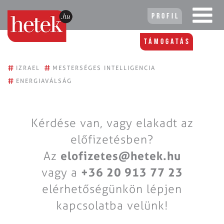
Profil
Támogatás
#
#
IZRAEL
MESTERSÉGES INTELLIGENCIA
#
ENERGIAVÁLSÁG
Kérdése van, vagy elakadt az
előfizetésben?
Az
elofizetes@hetek.hu
vagy a
+36 20 913 77 23
elérhetőségünkön lépjen
kapcsolatba velünk!